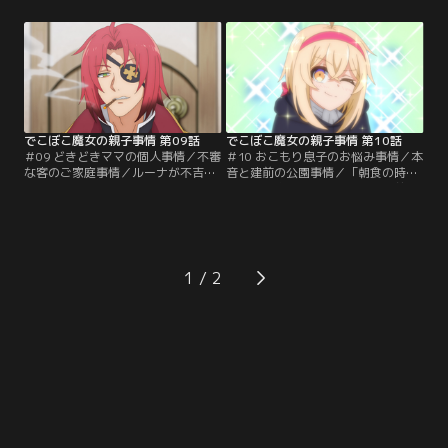
にか料理をしているようだ。上機嫌
リッサに料理を教えてほしいとお願
なビオラはオーブンの中から…。／
いするが、アリッサは頑なに拒否す
夜更かしをするビオラにザントマン
る。／ルーナの料理を食べてから様
のおとぎ話を聞かせるアリッサ。夜
子がおかしいフェニックス。不安に
更かしをする子供のところにやって
なったアリッサとビオラは病院へ連
きて目玉をほじって持ち帰る眠りの
れていくことにした。しかし、診察
精、ザントマンの…。【提供：バン
を担当する先生は…。【提供：バン
ダイチャンネル】
ダイチャンネル】
でこぼこ魔女の親子事情 第09話
でこぼこ魔女の親子事情 第10話
＃09 どきどきママの個人事情／不審
＃10 おこもり息子のお悩み事情／本
な客のご家庭事情／ルーナが不吉な
音と建前の公園事情／「朝食の時間
未来を予言して以降、どこか落ち着
だよ」と息子を起こしに部屋の前ま
かない様子のアリッサ。ビオラはそ
でやってきたポンド。しかし息子は
んなアリッサの様子が気がかりでな
「今日は部屋から一歩も出ない」と
らない。心配する気持ちが抑えられ
頑なに出ようとしない。ビオラとフ
ず…。／アリッサのことをよく知っ
ェニックスがやってきて…。／つい
ていると言う突如現れた怪しい男。
に赤ちゃんが生まれたリザードマン
1
ビオラはそれが気に入らず、毒コア
のハンター、ギータ。リラの提案で
ラをけしかけて反撃に出るが飄々と
公園デビューをすることになった
かわされてしまう。【提供：バンダ
が…。【提供：バンダイチャンネ
イチャンネル】
ル】