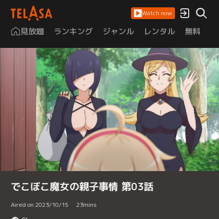
Watch now
見放題
ランキング
ジャンル
レンタル
無料
は
でこぼこ魔女の親子事情 第03話
Aired on 2023/10/15
23
mins