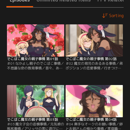
Sorting
でこぼこ魔女の親子事情 第01話
でこぼこ魔女の親子事情 第02話
＃01 なかよし親子のでこぼこ事情／
＃02 魔女の育児のあるある事情／弟
不思議な命の教育事情／昔々、ある
ポジションの恋愛事情／行きつけの
ところに魔女の親子が住んでいた。
道具屋で店主のリラと談笑していた
母のアリッサは魔女の師匠、娘のビ
ビオラ。リラは昔を懐かしみ、アリ
オラはその弟子で、ふたりは色々な
ッサが初めて赤ん坊のビオラを連れ
意味で「でこぼこ」。それでもとて
てきた時のこと…。／アリッサの家
も仲が良く…／召喚したフェニック
へとやってきた行商人のエルフ、フ
スを使い魔にしたいと言うビオラに
ェンネル。アリッサのことが好きな
対し…。／ある晴れたのどかな昼下
フェンネルだったが…。／上機嫌で
がり、鉢植えに水を撒いているビオ
アリッサの家を訪れ、楽しいひと時
ラ。【提供：バンダイチャンネル】
を過ごしたフェンネル。【提供：バ
ンダイチャンネル】
でこぼこ魔女の親子事情 第03話
でこぼこ魔女の親子事情 第04話
＃03 魔女子会の追懐事情／元気娘の
＃04 奥手なオークのお願い事情／卵
風邪事情／アリッサの家に遊びにき
とお姉さんの預かり事情／家具職人