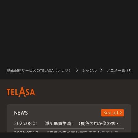
動画配信サービスのTELASA（テラサ）
ジャンル
アニメ一覧（見放
NEWS
See all
2026.08.01
浮所飛貴主演！ 【夏色の風が僕の家にやってきた】 本日よりテラサで独占配信スタート！
2026.07.18
『夏色の雲が恋と嵐をまきおこす』スペシャルメイキング 【Part1】2026年７月18日（土）23時30分～配信スタート！話題のシーンの裏側を大公開！豪華キャスト大集合！ 『武宮家 真夏の家族会議』開催！