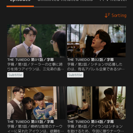
Sorting
THE TUXEDO 第01話／字幕
THE TUXEDO 第02話／字幕
字幕／第1話／テーラーの仕事に誇
字幕／第2話／シチョンが応募した
りを持つアイウンは、三兄弟の長男
のは、有名アパレル企業であるSPグ
として父親の後を継ぎ、“AOAテー
ループ社長の御曹司 ナーウィーのア
Subtitle
Subtitle
ラー”を営んでいた。そんなある
シスタントだった。任された初仕事
日、弟オープが夜道でチンピラに絡
は、ナーウィーのスーツをAOAテー
まれているところを、通りすがりの
ラーで仕立てること。だが、そのシ
シチョンに助けられる。もみ合った
チョンからの依頼をアイウンは断
際にシチョンのジャケットの袖が破
る。シチョンは偽のテーラーをナー
れてしまい、オープは店にシチョン
ウィーの家へ連れていくが、すぐに
を連れていく。弟を助けてくれたお
その嘘がバレてしまう。
礼にとアイウンから…。
THE TUXEDO 第03話／字幕
THE TUXEDO 第04話／字幕
字幕／第3話／横柄な態度のナーウ
字幕／第4話／アイウンはシチョン
ィーに呆れたアイウンは、依頼を断
を助けるため、今回に限りナーウィ