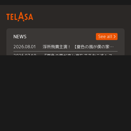
NEWS
See all
2026.08.01
浮所飛貴主演！ 【夏色の風が僕の家にやってきた】 本日よりテラサで独占配信スタート！
2026.07.18
『夏色の雲が恋と嵐をまきおこす』スペシャルメイキング 【Part1】2026年７月18日（土）23時30分～配信スタート！話題のシーンの裏側を大公開！豪華キャスト大集合！ 『武宮家 真夏の家族会議』開催！
2026.07.15
救命医・遥（今田）の《心揺さぶる過去》や、 麻酔科医・権野（船越英一郎）の《謎多きプライベート》など… 《知られざるエピソード》を独占配信！
Help
|
Company Profile
|
Act on Specified Commercial Transactions
|
Terms of Service
|
Privacy Policy