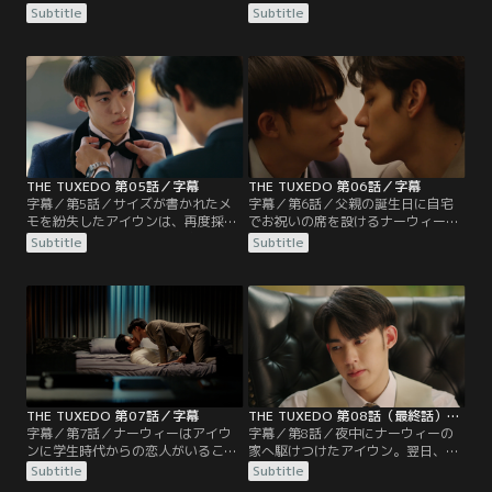
り帰ってしまう。それでも、どうし
ーのスーツを仕立てることを承諾す
Subtitle
Subtitle
ても父親の誕生日パーティーのため
る。採寸のため本人を連れてくるよ
に最高のスーツを仕立てたいナーウ
う言われたシチョンは、家から決し
ィーは、アイウンの店でスーツを仕
て出ないナーウィーをある方法でア
立てられないならクビにするとシチ
イウンの店へ連れ出すのだが…。学
ョンを脅すのだった。今度は重病の
校の長期休みで帰省したアイウンの
友人のために採寸なしでスーツを作
弟アートは、亀が原因で兄オープと
ってほしいと店にやってきたシチョ
は冷戦中。
ンに、アイウンは…。
THE TUXEDO 第05話／字幕
THE TUXEDO 第06話／字幕
字幕／第5話／サイズが書かれたメ
字幕／第6話／父親の誕生日に自宅
モを紛失したアイウンは、再度採寸
でお祝いの席を設けるナーウィー。
をするためにナーウィーの家を訪れ
当日、父セークサンと義母のポンチ
Subtitle
Subtitle
る。するとそこでアイウンはナーウ
ーワー、義弟のナーウィンがナーウ
ィーの父セークサンと偶然出くわ
ィーの家にやってくる。すると、用
す。店に戻り、ナーウィーのスーツ
意された食事にも手を付けず、父セ
を仕立て上げたアイウンは、弟オー
ークサンはナーウィーに来た理由を
プからあるネット記事を見せられ
告げるのだった。シチョンの代わり
る。それはSPグループの後継者発表
にその場に居合わせたアイウンは、
のニュースだった。アイウンが完成
帰り際のセークサンを呼び止める。
したスーツを…。
THE TUXEDO 第07話／字幕
THE TUXEDO 第08話（最終話）／字幕
字幕／第7話／ナーウィーはアイウ
字幕／第8話／夜中にナーウィーの
ンに学生時代からの恋人がいること
家へ駆けつけたアイウン。翌日、ア
を知る。ナーウィーに今の自分の気
イウンはナーウィーを外へ連れ出す
Subtitle
Subtitle
持ちを伝えたアイウンだったが、そ
が、立ち寄った先のカフェで人に囲