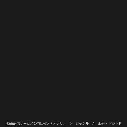
の後ナーウィーからは音沙汰がなく
まれたナーウィーはパニックになり
なってしまう。イギリスから帰国し
プールへ落ちてしまう。無事に息を
たアイウンの恋人ジャンジャウは、
吹き返したナーウィーだったが、今
父親から急かされ、婚約指輪を見に
後は会わないとアイウンに告げるの
いくためアイウンを呼び出す。そん
だった。再び家に引きこもったナー
な折、シチョンからの電話を受けた
ウィーは…。
アイウンは…。
動画配信サービスのTELASA（テラサ）
ジャンル
海外・アジアドラ