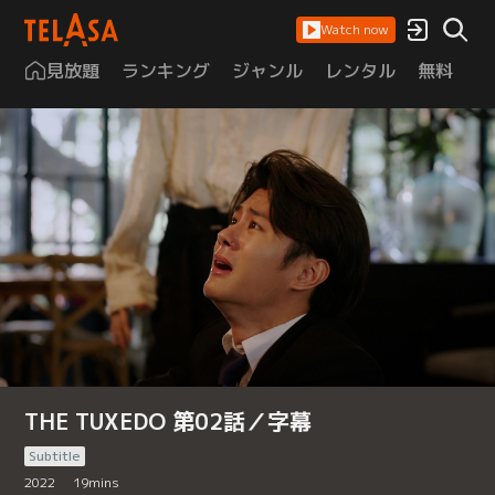
Watch now
見放題
ランキング
ジャンル
レンタル
無料
は
THE TUXEDO 第02話／字幕
Subtitle
2022
19
mins