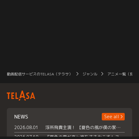
動画配信サービスのTELASA（テラサ）
ジャンル
アニメ一覧（見放
NEWS
See all
2026.08.01
浮所飛貴主演！ 【夏色の風が僕の家にやってきた】 本日よりテラサで独占配信スタート！
2026.07.18
『夏色の雲が恋と嵐をまきおこす』スペシャルメイキング 【Part1】2026年７月18日（土）23時30分～配信スタート！話題のシーンの裏側を大公開！豪華キャスト大集合！ 『武宮家 真夏の家族会議』開催！