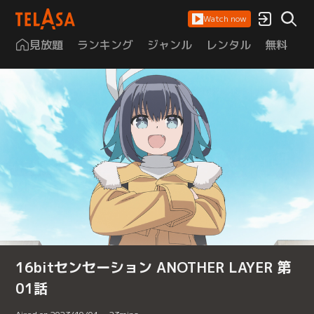
Watch now
見放題
ランキング
ジャンル
レンタル
無料
は
16bitセンセーション ANOTHER LAYER 第
01話