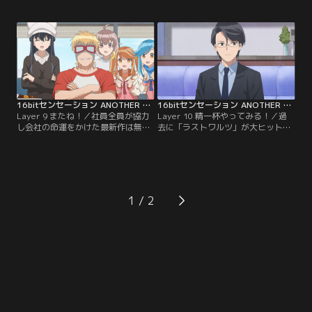
を返すために美少女の力を信じるコ
う会社だった。社長の名前はエコ
ノハはマモルと話し未来を知る自分
ー、アシスタントも飼い犬もエコ
の力を使い「最高のゲーム」を作る
ー、どうやら美少女ゲームを作って
決心をした。10億円を稼ぐという目
いるらしい。マモルはゲーム作りに
標に途方に暮れているアルコールソ
誘われPC98を使用することを条件に
フトの面々のもとに向かい、必死に
承諾することにしたが、彼らは普通
プレゼンをするコノハだったが…。
の人間とは何かが違うようで……？
16bitセンセーション ANOTHER LAYER 第09話
16bitセンセーション ANOTHER LAYER 第10話
Layer 9 またね！／社員全員が協力
Layer 10 精一杯やってみる！／過
し会社の命運をかけた最新作は無事
去に「ラストワルツ」が大ヒットを
完成を迎え、アルコールソフトのメ
したことで、コノハが戻ってきた
ンバーは打ち上げに繰り出した。気
2023年は大きく変わっていた。美少
づくと季節はもう冬に、秋葉原には
女は別の形で成長しグローバルな存
雪が降っている。マモルは打ち上げ
在に、マモル以外の皆はアメリカで
には参加せず、散策をしながらタイ
ゲームを作っているらしい。好きだ
ムリープについて考えるのだった。
った“アキバ”がなくなってしまい悲
1
しむコノハに、マモルはある提案を
する。