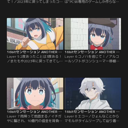
て！／2023年に戻ってしまったコノ
は“PC98専用のゲームしか作らな
ハ。またあの場所に戻りたいと願っ
い”と意固地になるマモルを連れ戻
ているとひょんなことから再度タイ
す役目を任される。家の前で寝泊ま
ムリープに成功。しかし、たどり着
りしながら説得を試みるも寝ている
いたのは1996年で…。
間にマモルを見失ってしまう……。
夏コミを過ぎると作業が間に合わな
いため、それ以上マモルを待ってい
られない。代わりのプログラマーを
探すか決断を迫られる中、夏コミが
始まる--。
16bitセンセーション ANOTHER LAYER 第05話
16bitセンセーション ANOTHER LAYER 第06話
Layer 5 2度あったことは3度ある！
Layer 6 コノハを信じて！／アルコ
／またもや2023年に戻ってきてしま
ールソフトがコンシューマー移植作
ったが、コノハはタイムリープの法
業に大忙しな中、マモルに命じられ
則に気付き今度は1999年へ向かう。
コノハはイチガヤが経営するコスプ
その頃、アルコールソフトでは有名
レクラブを張り込むことに。道中、
ゲームクリエイター・イチガヤの手
過去に一緒にゲームを買った冬夜に
を借りコンシューマー移植の話が持
出会い話をしている最中、てんちょ
ち上がっていた。しかし、マモルは
ーが現れコノハも店の中へ。そこで
この件を怪しんでおり……。
聞こえてきたのは、てんちょーの怪
しげな話だった。
16bitセンセーション ANOTHER LAYER 第07話
16bitセンセーション ANOTHER LAYER 第08話
Layer 7 雨降って地固まる／イチガ
Layer 8 エコー／ひょんなことから
ヤに騙され、10億円の借金を背負う
マモルがタイムリープして辿り着い
事になったアルコールソフト。借金
たのは、1985年のエコーソフトとい