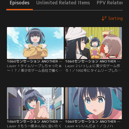
Episodes
Unlimited Related Items
PPV Related I
Sorting
16bitセンセーション ANOTHER LAYER 第01話
16bitセンセーション ANOTHER LAYER 第02話
Layer 1 タイムリープしちゃったぁ
Layer 2 いっしょに美少女ゲーム作
～！？／美少女ゲーム会社で働く美
ろ！／1992年にタイムリープしたコ
少女大好きなイラストレーター、秋
ノハは行くあてもなく美少女ゲーム
里コノハ。2023年現在、メインイラ
メーカー「アルコールソフト」に転
ストレーターとして活躍する夢を抱
がり込み、ゲームの開発を手伝うこ
くも、業界も会社も低迷中でくすぶ
とに。美少女の最先端を知る自分な
っている毎日。ある日、会社の帰り
ら“無双”できるはずと意気込むコノ
に見つけたゲームショップで手に入
ハだったが、使い慣れたツールはこ
れたゲームを開くと光に包まれ
の時代にはなく悪戦苦闘すること
て……！？
に。
16bitセンセーション ANOTHER LAYER 第03話
16bitセンセーション ANOTHER LAYER 第04話
Layer 3 もう一度みんなに会いたく
Layer 4 いいんだよ！／コノハ