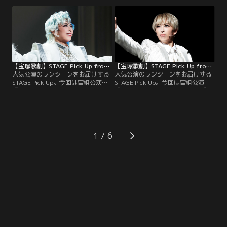
デュー」に乗せて、惜別の紳士
うに愛が花開く、フェルゼン（彩
S（彩風）を中心とした感動的なフ
風）とアントワネット（夢白）の逢
ィナーレをピックアップ！
瀬のシーンをピックアップ！
【宝塚歌劇】STAGE Pick Up from 『BAYSIDE STAR』
【宝塚歌劇】STAGE Pick Up from 『PRINCE OF LEGEND』
人気公演のワンシーンをお届けする
人気公演のワンシーンをお届けする
STAGE Pick Up。今回は宙組公演
STAGE Pick Up。今回は宙組公演
『BAYSIDE STAR』より、壮大なオー
『PRINCE OF LEGEND』より、成瀬
ロラの世界--桜木と春乃が2羽の白鳥
果音を巡って、朱雀奏（桜木）と京
となって新たな宙に羽ばたく、希望
極尊人（水美）が恋の火花を散らす
溢れるシーンをピックアップ！
「♪We Are Rivals -朱雀と玄武-」の
シーンをピックアップ！
1