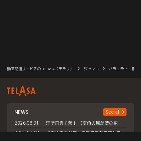
動画配信サービスのTELASA（テラサ）
ジャンル
バラエティ・音楽
NEWS
See all
2026.08.01
浮所飛貴主演！ 【夏色の風が僕の家にやってきた】 本日よりテラサで独占配信スタート！
2026.07.18
『夏色の雲が恋と嵐をまきおこす』スペシャルメイキング 【Part1】2026年７月18日（土）23時30分～配信スタート！話題のシーンの裏側を大公開！豪華キャスト大集合！ 『武宮家 真夏の家族会議』開催！