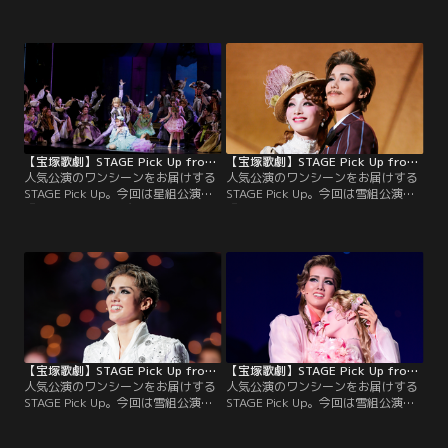
知り、店を去るドロシー（春乃）。
『Lilacの夢路』より、ひたむきに夢
一人残されたレイモンド（芹香）
を追いかけるエリーゼ（夢白）と彼
が、自分が望んだのはこんなバッド
女に惹かれ始めるハインドリヒ（彩
エンディングだったのだろうか…と
風）、恋に悩むフランツ（朝美）が
切なく歌い上げるシーンをピックア
「♪限りなく尊い夢」を歌うシーン
ップ！
をピックアップ！
【宝塚歌劇】STAGE Pick Up from 『めぐり会いは再び next generation -真夜中の依頼人-』
【宝塚歌劇】STAGE Pick Up from 『ボイルド・ドイル・オンザ・トイル・トレイル』
人気公演のワンシーンをお届けする
人気公演のワンシーンをお届けする
STAGE Pick Up。今回は星組公演
STAGE Pick Up。今回は雪組公演
『めぐり会いは再び next
『ボイルド・ドイル・オンザ・トイ
generation -真夜中の依頼人-』よ
ル・トレイル』より、復活を果たし
り、花婿選びの試験の1つであるダ
たドイル（彩風）がルイーザ（夢
ンスコンテストの場面をピックアッ
白）と共に明日へ走り出す、感動的
プ！
なクライマックスをピックアップ！
【宝塚歌劇】STAGE Pick Up from 『ベルサイユのばら』-フェルゼン編-「セラビ・アデュー（フィナーレ）」（’24年・雪組）
【宝塚歌劇】STAGE Pick Up from 『ベルサイユのばら』-フェルゼン編-「愛あればこそ（愛の幻想）」（’24年・雪組）
人気公演のワンシーンをお届けする
人気公演のワンシーンをお届けする
STAGE Pick Up。今回は雪組公演
STAGE Pick Up。今回は雪組公演
『ベルサイユのばら』-フェルゼン
『ベルサイユのばら』-フェルゼン
編-（’24年）より、「♪セラビ・ア
編-（’24年）より、麗しい薔薇のよ