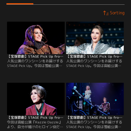
Sorting
【宝塚歌劇】STAGE Pick Up from 『ROBIN THE HERO』
【宝塚歌劇】STAGE Pick Up from 『Le Grand Escalier -ル・グラン・エスカリエ-』
人気公演のワンシーンをお届けする
人気公演のワンシーンをお届けする
STAGE Pick Up。今回は雪組公演
STAGE Pick Up。今回は宙組公演
『ROBIN THE HERO』より、仲間と
『Le Grand Escalier -ル・グラン・
共に、ガイ（瀬央）率いる警備隊を
エスカリエ-』より、「♪未来へ」に
追い返すロビン（朝美）。覆面を被
乗せて、輝きを増す大階段を背に総
り市民を救うヒーロー”フッド”誕生
踊りとなる、希望に満ちたシーンを
のシーンをピックアップ！
ピックアップ！
【宝塚歌劇】STAGE Pick Up from 『Razzle Dazzle』
【宝塚歌劇】STAGE Pick Up from 『Lilacの夢路』
今回は宙組公演『Razzle Dazzle』
人気公演のワンシーンをお届けする
より、自分が賭けのヒロイン役だと
STAGE Pick Up。今回は雪組公演