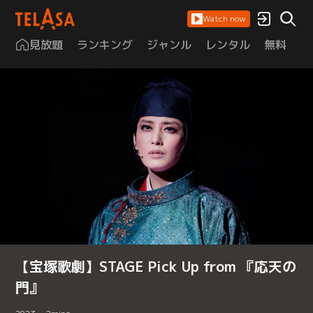
Watch now
見放題
ランキング
ジャンル
レンタル
無料
は
【宝塚歌劇】STAGE Pick Up from 『応天の
門』