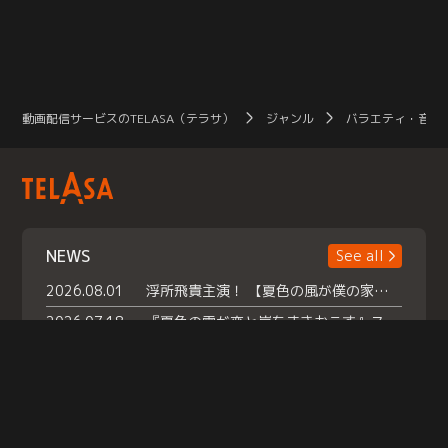
動画配信サービスのTELASA（テラサ）
ジャンル
バラエティ・音楽
NEWS
See all
2026.08.01
浮所飛貴主演！ 【夏色の風が僕の家にやってきた】 本日よりテラサで独占配信スタート！
2026.07.18
『夏色の雲が恋と嵐をまきおこす』スペシャルメイキング 【Part1】2026年７月18日（土）23時30分～配信スタート！話題のシーンの裏側を大公開！豪華キャスト大集合！ 『武宮家 真夏の家族会議』開催！
2026.07.15
救命医・遥（今田）の《心揺さぶる過去》や、 麻酔科医・権野（船越英一郎）の《謎多きプライベート》など… 《知られざるエピソード》を独占配信！