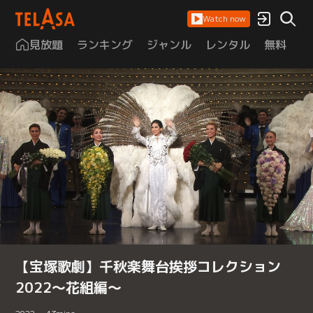
Watch now
見放題
ランキング
ジャンル
レンタル
無料
は
【宝塚歌劇】千秋楽舞台挨拶コレクション
2022～花組編～