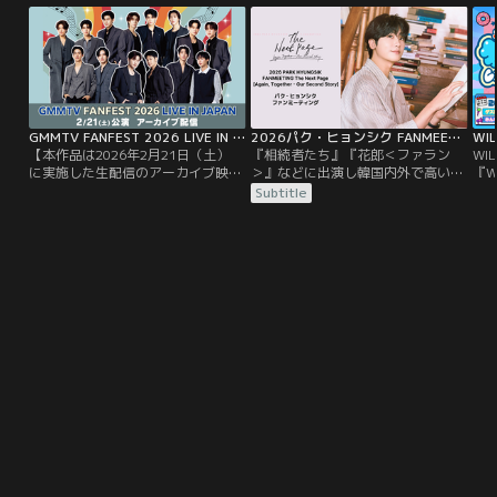
GMMTV FANFEST 2026 LIVE IN JAPAN アーカイブ配信／特典映像付
2026パク・ヒョンシク FANMEETING The Next Page［Again, Together - Our Second Story］
【本作品は2026年2月21日（土）
『相続者たち』『花郎＜ファラン
WI
に実施した生配信のアーカイブ映像
＞』などに出演し韓国内外で高い人
『W
となります】＜冒頭に本番前のイン
気を誇る俳優パク・ヒョンシク。3
う
Subtitle
タビューを含む特典映像も！＞タイ
月12日（木）に東京国際フォーラム
城
の大人気俳優総勢14人が大集結！
で開催されたファンミーティングを
公
GMMTVの人気スターたちが一堂に
TELASAで独占配信！
舞
揃う超豪華イベント「GMMTV
も
FANFEST 2026 LIVE IN JAPAN」を
ない
独占配信！
で