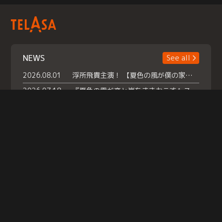
NEWS
See all
2026.08.01
浮所飛貴主演！ 【夏色の風が僕の家にやってきた】 本日よりテラサで独占配信スタート！
2026.07.18
『夏色の雲が恋と嵐をまきおこす』スペシャルメイキング 【Part1】2026年７月18日（土）23時30分～配信スタート！話題のシーンの裏側を大公開！豪華キャスト大集合！ 『武宮家 真夏の家族会議』開催！
2026.07.15
救命医・遥（今田）の《心揺さぶる過去》や、 麻酔科医・権野（船越英一郎）の《謎多きプライベート》など… 《知られざるエピソード》を独占配信！
Help
|
Company Profile
|
Act on Specified Commercial Transactions
|
Terms of Service
|
Privacy Policy