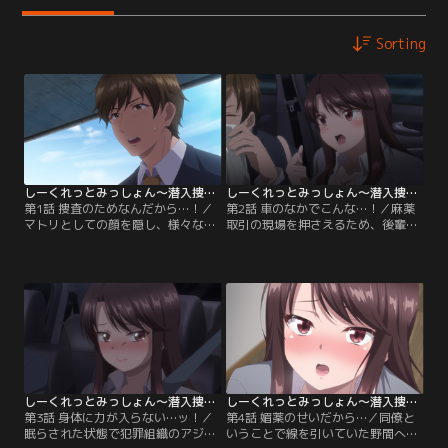
Sorting
しーくれっとみっしょん～潜入捜査官は絶対に負けない！～【オンエア版】 第01話
しーくれっとみっしょん～潜入捜査官は絶対に負けない！～【オンエア版】 第02話
第1話 捜査のためなんだから…！／
第2話 車のなかでこんな…！／麻薬
マトリとしての顔を隠し、様々な現
取引の現場を押さえるため、後輩の
場に潜り込む潜入捜査官の雷土吏
野間と車内で張り込みをする雷土吏
子。彼女は後輩の野間と犯罪組織が
子。犯罪組織の男が2人の視線に気
住むアパートに、新婚夫婦を装って
づき、吏子のいる車へ近づいてきて
潜入していた。しかしラブラブな新
しまう。カップルのフリをするため
婚夫婦のはずが、夜の営みの音が聞
に吏子をとっさに抱き寄せる野間。
こえてこないと疑いの目を向けられ
密着する胸、心臓の音、焦りと興奮
てしまう。
が野間を大胆にさせる。
しーくれっとみっしょん～潜入捜査官は絶対に負けない！～【オンエア版】 第03話
しーくれっとみっしょん～潜入捜査官は絶対に負けない！～【オンエア版】 第04話
第3話 身体に力が入らない…ッ！／
第4話 媚薬のせいだから…／同僚と
眠らされた状態で犯罪組織のアジト
いうことで線を引いていた野間への