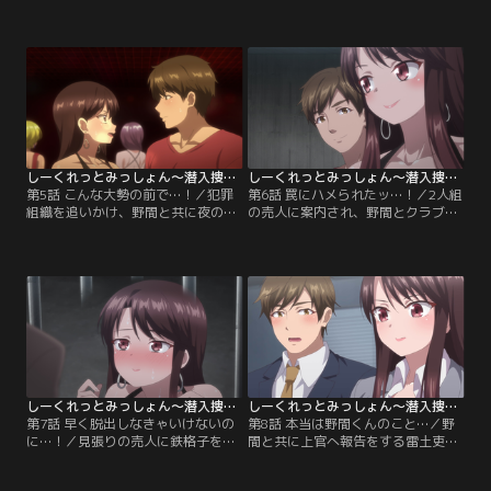
まで連れて来られてしまった雷土吏
気持ちがわからなくなってきた雷土
子。目を覚ますと、組織の男から潜
吏子。吏子は犯罪組織に盛られた媚
入捜査が前々からバレていたことを
薬の効果が残っていると嘘をつき、
知らされる。吏子は半裸の状態でベ
初めて自分からエッチに誘う。野間
ッドの上で縛られていて、逃げ出す
は戸惑いつつも、求められるがまま
ことは敵わない。欲情した男たちに
自分の欲望に素直になっていく。
脱がされ、媚薬の盛られた身体を男
たちの手という手が刺激する。
しーくれっとみっしょん～潜入捜査官は絶対に負けない！～【オンエア版】 第05話
しーくれっとみっしょん～潜入捜査官は絶対に負けない！～【オンエア版】 第06話
第5話 こんな大勢の前で…！／犯罪
第6話 罠にハメられたッ…！／2人組
組織を追いかけ、野間と共に夜のク
の売人に案内され、野間とクラブの
ラブへ潜入捜査を試みる雷土吏子。
バックヤードへと入る雷土吏子。し
吏子はカップルだらけの店内で野間
かし、部屋へ入るなり鉄格子が降り
をリードしようとする。しかし周り
て閉じ込められてしまう。吏子のク
の客は既に犯罪組織のクスリを使用
ラブでの行為に才を見出し、売人は
しており、異様な盛り上がりを見せ
ソープへ売り飛ばそうと企んでいた
る店内。吏子は売人と思わしき2人
のだった。絶体絶命の吏子と野間だ
組が店内に入ってくるのを確認し、
ったが、売人は見張りを残して出て
慌てて野間を抱き寄せる。
いくことに。
しーくれっとみっしょん～潜入捜査官は絶対に負けない！～【オンエア版】 第07話
しーくれっとみっしょん～潜入捜査官は絶対に負けない！～【オンエア版】 第08話（最終話）
第7話 早く脱出しなきゃいけないの
第8話 本当は野間くんのこと…／野
に…！／見張りの売人に鉄格子を開
間と共に上官へ報告をする雷土吏
けさせるため、3Pへと誘う雷土吏
子。報告書を作成しているうちに終
子。売人は興奮した様子で鍵を開
電を逃し、本部へ泊まることとな