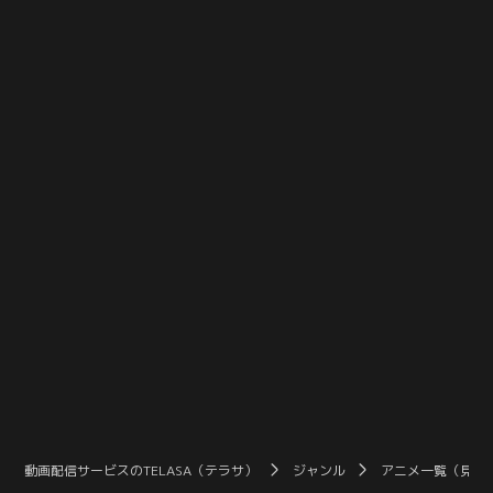
け、勢いそのままに吏子を押し倒
る。そこで野間は、吏子に彼氏がい
す。隙を見て売人を気絶させる吏
るというのは本当なのか尋ねる。吏
子。すぐさま脱出を試みるが、野間
子は今後の捜査にも支障が出ないよ
は再び大きく膨らんだ股間のせいで
うにと嘘を重ねるが、その唇を塞ぐ
歩けそうにない。隣の部屋からは複
ようにキスをする野間。「こんな
数の売人の声。
に…濡れてますよ…」と野間の濡れ
た指先を見せつけられる。
動画配信サービスのTELASA（テラサ）
ジャンル
アニメ一覧（見放