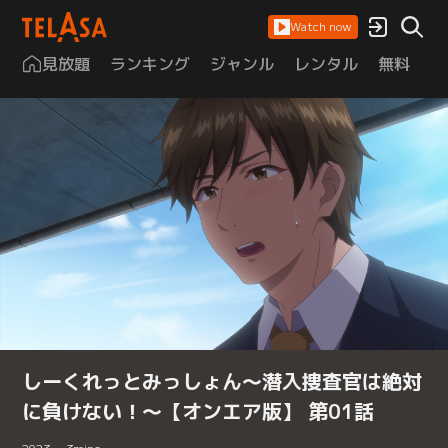
Watch now
見放題
ランキング
ジャンル
レンタル
無料
は
しーくれっとみっしょん～潜入捜査官は絶対
に負けない！～【オンエア版】 第01話