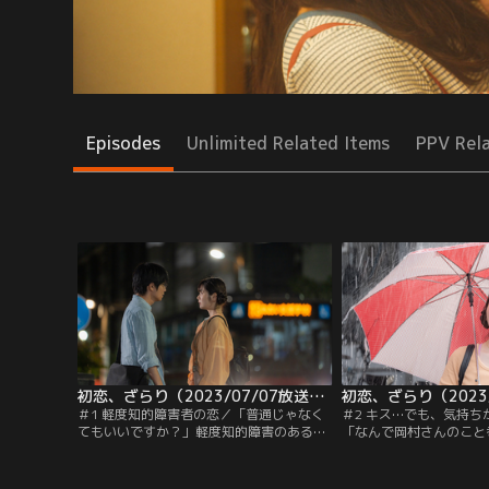
Episodes
Unlimited Related Items
PPV Rel
初恋、ざらり（2023/07/07放送分）第01話
＃1 軽度知的障害者の恋／「普通じゃなく
＃2 キス…でも、気持
てもいいですか？」軽度知的障害のある有
「なんで岡村さんのこと
紗（小野花梨）は自分に劣等感を抱いてい
になるんだろう」有紗（
た。岡村（風間俊介）の優しさに触れた有
（風間俊介）に想いを告
紗は恋に落ちるが、様々な壁が…。
恋愛感情を抱き始める。