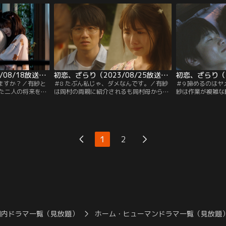
解が…。
棲を始めるが…。
初恋、ざらり（2023/08/18放送分）第07話
初恋、ざらり（2023/08/25放送分）第08話
きますか？／有紗と
＃8 たぶん私じゃ、ダメなんです。／有紗
＃9 諦めるのは
た二人の将来を意
は岡村の両親に紹介されるも岡村母からの
紗は作業が複雑な
な中、岡村は知的
悪意なき言葉で深く傷つく。そんな中、有
岡村は研修で出張
し、その光景に引
紗は仕事場で新しい挑戦を打診される。有
不安を募らせる。
指摘されて…。
紗を傷つけまいと岡村はその打診を断
も今までにない成
り…。
が…。
1
2
国内ドラマ一覧（見放題）
ホーム・ヒューマンドラマ一覧（見放題