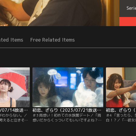
Seri
ated Items
Free Related Items
初恋、ざらり（2023/07/14放送分）第02話
初恋、ざらり（2023/07/21放送分）第03話
ちがわからない。／
＃3 両想い！初めての水族館デート／「両
＃4 「言ったら
考えると泣きそう
想いだからくっついてもいいですよね？」
白！？／「…彼女
小野花梨）は岡村
「初めての彼氏が俺みたいなオッサンっ
か…？」正式に付
げ、岡村も有紗に
て…」気持ちを確かめ合った2人が初めて
（小野花梨）と岡
だが有紗にある事
の水族館デート！しかしそこには小さな誤
美（若村麻由美）