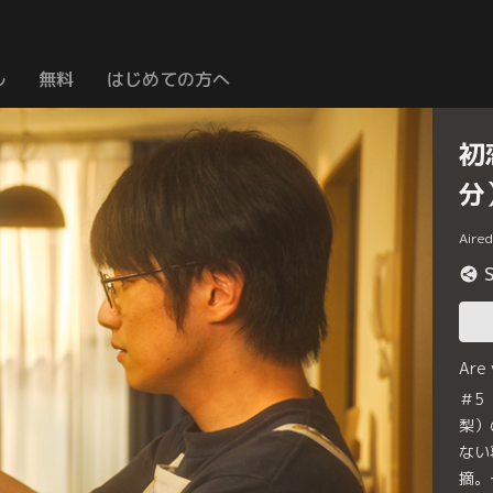
ル
無料
はじめての方へ
初
分
Aire
Are
＃5
梨）
ない
摘。