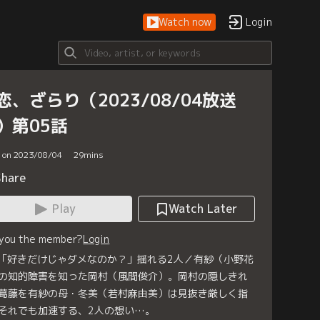
Watch now
Login
恋、ざらり（2023/08/04放送
）第05話
d on 2023/08/04
29
mins
Share
Play
Watch Later
 you the member?
Login
 「好きだけじゃダメなのか？」揺れる2人／有紗（小野花
の知的障害を知った岡村（風間俊介）。岡村の隠しきれ
葛藤を有紗の母・冬美（若村麻由美）は見抜き厳しく指
それでも加速する、2人の想い…。