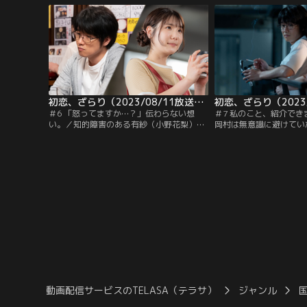
件が…。
初恋、ざらり（2023/08/11放送分）第06話
＃6 「怒ってますか…？」伝わらない想
＃7 私のこと、紹介で
い。／知的障害のある有紗（小野花梨）と
岡村は無意識に避けてい
の恋愛に罪悪感を覚える岡村（風間俊
識するようになる。そん
介）。母・冬美（若村麻由美）に「支え合
障害者のトラブルを目撃
え」と助言された有紗のある行動が新たな
いてしまった事を有紗に
葛藤を生む。
動画配信サービスのTELASA（テラサ）
ジャンル