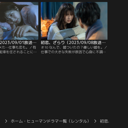
想い…。
初恋、ざらり（2023/09/01放送分）第09話
初恋、ざらり（2023/09/08放送分）第10話
ヤメた…仕事も恋も。／有
＃10 なんで、嘘ついたの？優しい嘘を。／
配車を任されることに。
仕事での大きな失敗が原因で心身に不調を
中のため、一人業務への
きたし始める有紗。一方岡村も厄介なクレ
そんな中、有紗は自分で
ーム案件で疲弊し、有紗の不調に気づきな
長を感じていたのだ
がらもしっかりと向き合う事ができないで
いた…。
）
ホーム・ヒューマンドラマ一覧（レンタル）
初恋、ざらり