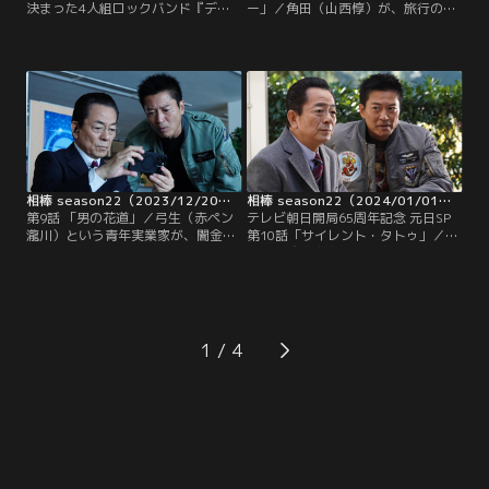
決まった4人組ロックバンド『ディ
ー」／角田（山西惇）が、旅行の日
ープクルー』のボーカル・矢崎（金
程をめぐって妻とぶつかり、離婚騒
子昇）が、路地裏で亡くなっている
動にまで発展しているらしい。右京
のが発見された。警察は、酔っぱら
（水谷豊）と薫（寺脇康文）は愚痴
い同士のケンカによる傷害致死とみ
に付き合うが、当の角田は「一人旅
て、捜査を始める。と、矢崎の妻は
にでも出ようか」などと言って、す
元アイドルで、今も時々テレビに出
っかり頑なになっていた。ところが
ているタレントだが、別居して2年
数日後、“一人旅”に出たのは、なぜ
になり、離婚話が進んでいたと分か
か右京だった。
る。
相棒 season22（2023/12/20放送分）第09話
相棒 season22（2024/01/01放送分）第10話
第9話 「男の花道」／弓生（赤ペン
テレビ朝日開局65周年記念 元日SP
瀧川）という青年実業家が、闇金ト
第10話「サイレント・タトゥ」／甲
ラブルでヤクザと揉め、組のNo.2を
斐享（成宮寛貴）と笛吹悦子（真飛
絞め殺す事件が発生。問題の組は、
聖）の息子・結平（森優理斗）が、
武闘派として知られる広域指定暴力
学芸会の演劇で主演を務めることに
団『扶桑武蔵桜』。その組長である
なり、祖父の甲斐峯秋（石坂浩二）
桑田圓丈（大石吾朗）は、正義に目
は早々に会場入りし、開幕を待って
覚める前の内村（片桐竜次）と昵懇
いた。学芸会といっても立派なホー
1
の仲にあり、特命係とも浅からぬ因
ルを借り切っての催しで、峯秋は孫
縁を持つ人物。
の晴れ舞台に…。