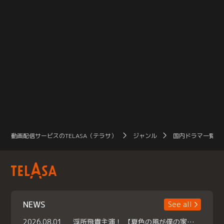
動画配信サービスのTELASA（テラサ）
ジャンル
国内ドラマ一覧（
NEWS
See all
2026.08.01
浮所飛貴主演！ 【夏色の風が僕の家にやってきた】 本日よりテラサで独占配信スタート！