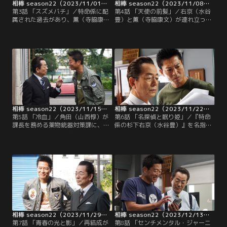
相棒 season22（2023/11/01放送分）第03話
相棒 season22（2023/11/08放送分）第04話
第3話 「スズメバチ」／特命係に配
第4話 「天使の前髪」／右京（水谷
属された過去があり、薫（寺脇康
豊）と薫（寺脇康文）が連れ立って
文）とも面識がある、捜査二課の刑
クラシックコンサートに向かってい
事・陣川（原田龍二）が、特命係を
たところ、血まみれの女性に遭遇。
訪ねてくる。また女性絡みの事件に
部屋をあらためると、ナイフが胸に
巻き込まれ、右京（水谷豊）を頼っ
突き刺さった男性の遺体が。署で事
てきたのでは？と勘繰っていた矢
情を聞くと、女性は小さな劇団を主
先、風変わりな一報がもたらされ
宰する久保崎美怜（藤井美菜）とい
る。
う女優で、死亡した男性は数日前、
オーディションで審査員を務めてい
た舞台演出家だという。
相棒 season22（2023/11/15放送分）第05話
相棒 season22（2023/11/22放送分）第06話
第5話 「冷血」／角田（山西惇）が
第6話 「名探偵と眠り姫」／『特命
課長を務める薬物銃器対策課に、所
係の杉下右京（水谷豊）』を名指し
轄から桐生（小林亮太）という若手
で、匿名の情報提供がある。それ
刑事が異動してきた。所轄では、特
は、「17年前に起きた当時5歳の少
殊詐欺の拠点を二度にわたって突き
女の誘拐事件の犯人は殺された」と
止めるなど、腕利きと評判で、首席
いう投書だった。問題の事件は、老
監察官の大河内（神保悟志）も一目
舗デパート蔵本屋の令嬢・里紗（潤
置くほどの人物。いっぽう右京（水
花）が睡眠薬で眠らされて連れ去ら
谷豊）は、薫（寺脇康文）とのラン
れた経緯から、週刊誌が“眠り姫誘
チの帰り、とある路地のアパートで
拐事件”と煽り、世間の耳目を集め
不審な部屋を発見。
た事件だった。
相棒 season22（2023/11/29放送分）第07話
相棒 season22（2023/12/13放送分）第08話
第7話 「青春の光と影」／再結成が
第8話 「センチメンタル・ジャーニ