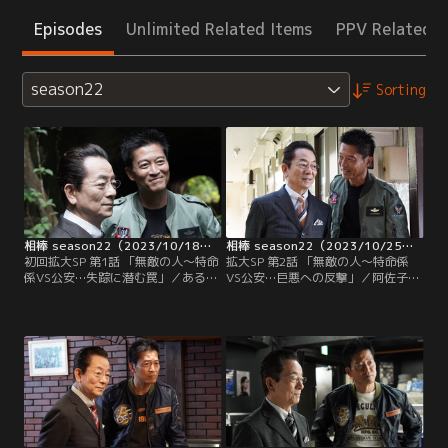
Episodes
Unlimited Related Items
PPV Related I
season22
Sorting
相棒 season22（2023/10/18放送分）第01話
相棒 season22（2023/10/25放送分）第02話
初回拡大SP 第1話 「無敵の人～特命
拡大SP 第2話 「無敵の人～特命係
係VS公安…失踪に潜む罠」／ある
VS公安…巨悪への反撃」／阿佐子
夜、杉下右京（水谷豊）は小手鞠
（栗山千明）が捜している失踪中の
（森口瑤子）と共に、亀山薫（寺脇
婚約者は偽名を使っていて、実は鶴
康文）と美和子（鈴木砂羽）のマン
見征一（市川知宏）という公安部の
ションを訪れる。料理教室に通い始
捜査員だったことが判明する。鶴見
めた美和子が、腕前を披露したいと
は3年前、自ら志願して『微笑みの
招待したのだ。もう一人、招かれて
楽園』という宗教団体に潜入。しか
いたのは、料理教室で知り合った上
し、その後、『微笑みの楽園』側に
原阿佐子（栗山千明）という女性。
取り込まれ、懲戒免職になったとい
う。