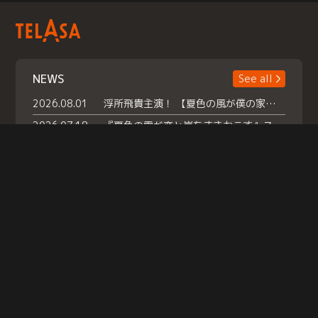
NEWS
See all
2026.08.01
浮所飛貴主演！ 【夏色の風が僕の家にやってきた】 本日よりテラサで独占配信スタート！
2026.07.18
『夏色の雲が恋と嵐をまきおこす』スペシャルメイキング 【Part1】2026年７月18日（土）23時30分～配信スタート！話題のシーンの裏側を大公開！豪華キャスト大集合！ 『武宮家 真夏の家族会議』開催！
2026.07.15
救命医・遥（今田）の《心揺さぶる過去》や、 麻酔科医・権野（船越英一郎）の《謎多きプライベート》など… 《知られざるエピソード》を独占配信！
Help
|
Company Profile
|
Act on Specified Commercial Transactions
|
Terms of Service
|
Privacy Policy