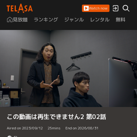
Watch now
見放題
ランキング
ジャンル
レンタル
無料
は
この動画は再生できません2 第02話
Aired on 2023/09/12
25
mins
End on 2026/08/31