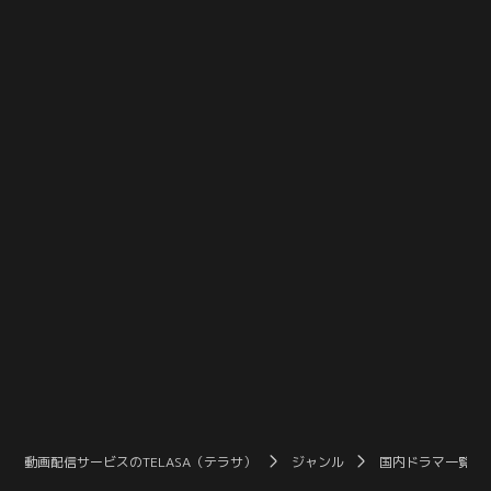
められていた。
ったが…。
動画配信サービスのTELASA（テラサ）
ジャンル
国内ドラマ一覧（