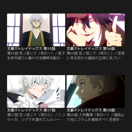
った--！強大な敵を前に、誰一人味
ブラム。その牙に噛みつかれた者
方のいない“孤独”に震える敦のもと
は、眷属として支配されてしまう。
へ、芥川が駆けつける。自分の代わ
福地は、自分を囮に敦を逃した芥川
りに「目」となって欲しいという太
を吸血種とし、ポートマフィアを混
宰の命を受け、密かに敦を尾行して
乱に陥れる。「武装探偵社が仕掛け
いたのだ。2人は福地を倒すため、
たに違いない」と断言する鉄腸を横
異能力の混合技を放つための奇襲作
目に、立原は真犯人を捜査する許可
戦を講じるのだが……。
を求めるが、福地が取り合うはずも
ない。
文豪ストレイドッグス 第55話
文豪ストレイドッグス 第56話
第55話 空ノ港ニテ（其の一）／部下
第56話 空ノ港ニテ（其の二）／空港
を命令通りに動かせる精神支配の異
に来る前から福地の正体に気づいて
能兵器「大指令（ワンオーダ
いた条野も、立原に続き、その時空
ー）」。そんな大戦で生まれた忌ま
を超える恐ろしい異能力の前に倒れ
わしき遺物が、地球上の軍隊すべて
る。だが、条野は自分が敗れること
を傘下に置く「人類軍」を指揮する
も見越し、決戦の場に文を誘導して
福地のもとに届けられるという。世
いたのだった。そして、自分がいる
界征服に王手をかけた「天人五衰」
ことに気づいた福地から逃れるべ
の目論みを阻止すべく、探偵社社員
く、文が隠れた場所は……。
たちは空港へ向かった。だが、その
空港に…。
文豪ストレイドッグス 第57話
文豪ストレイドッグス 第58話
第57話 空ノ港ニテ（其の三）／ニコ
第58話 人外魔境（其の一）／福地よ
ライが、シグマを連れてムルソーに
り先にブラムを確保すべく空港を奔
あらわれた。30分で死に至る毒を打
走していた敦は、てる子と遭遇。猟
ち、先に脱獄した方が解毒剤を得る
犬を味方にする僅かな可能性に賭け