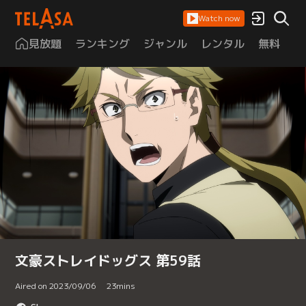
Watch now
見放題
ランキング
ジャンル
レンタル
無料
は
文豪ストレイドッグス 第59話
Aired on 2023/09/06
23
mins