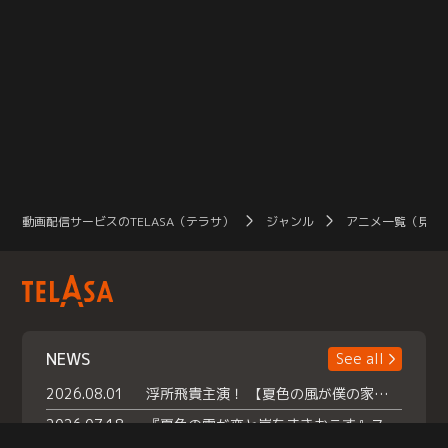
動画配信サービスのTELASA（テラサ）
ジャンル
アニメ一覧（見放
NEWS
See all
2026.08.01
浮所飛貴主演！ 【夏色の風が僕の家にやってきた】 本日よりテラサで独占配信スタート！
2026.07.18
『夏色の雲が恋と嵐をまきおこす』スペシャルメイキング 【Part1】2026年７月18日（土）23時30分～配信スタート！話題のシーンの裏側を大公開！豪華キャスト大集合！ 『武宮家 真夏の家族会議』開催！