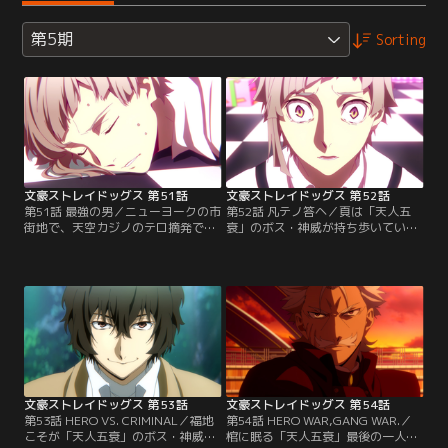
第5期
Sorting
文豪ストレイドッグス 第51話
文豪ストレイドッグス 第52話
第51話 最強の男／ニューヨークの市
第52話 凡テノ答ヘ／頁は「天人五
街地で、天空カジノのテロ摘発で発
衰」のボス・神威が持ち歩いてい
見されたものと同一の硬貨爆弾が爆
る。乱歩の活躍によって救出された
発。いつ、どこで、同様の事件が起
探偵社員たちに、福沢は命じた。
きるかもしれない。そんな悲惨なニ
「この事件をぶち壊せ！」--。乱歩
ュースを、病室の寝台から眺めるこ
は、指名手配中の身でありながら
としかできない国木田に、条野は非
堂々と会見の場に姿をあらわし、真
情な取り引きを持ちかける。
実を訴えて警察関係者の一部を動か
すことに成功した。一方、国連で
は、幾度となく世界の危機を救って
きた“サムライ”福地桜痴が…。
文豪ストレイドッグス 第53話
文豪ストレイドッグス 第54話
第53話 HERO VS. CRIMINAL／福地
第54話 HERO WAR,GANG WAR.／
こそが「天人五衰」のボス・神威だ
棺に眠る「天人五衰」最後の一人、