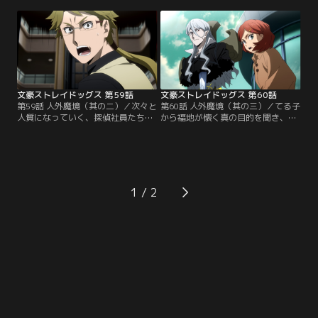
という決闘を受け入れる太宰とフョ
「乱歩に会わせろ」というてる子の
ードル。ニコライは、地上の出口ま
要望に応じる。だが、てる子の言葉
で如何に世界最高峰の警備機構が待
にはどこか違和感があった。鉄腸と
ち受けるかということを嬉々として
交戦していた賢治は、通信機越しに
説明し、用意した道具のうち1つを
聞こえた声から、探偵社の誰かが拷
選んで持っていくように促す。だ
問を受けようとしていることを知
が…。
り……。
文豪ストレイドッグス 第59話
文豪ストレイドッグス 第60話
第59話 人外魔境（其の二）／次々と
第60話 人外魔境（其の三）／てる子
人質になっていく、探偵社員たち。
から福地が懐く真の目的を聞き、打
だが、それによって福沢は、福地の
ちのめされる敦。おぼつかない足取
目的が「国家の消滅」にないことを
りで福沢のもとへ向かっていたと
確信するのだった。若き日「共に剣
き、空にほど近い空港管制塔の屋根
を窮めよう」と誓った竹馬の友が、
の上に文とブラムがいることに気づ
戦争によって道を違え、ついには互
く。だが、そこへ襲い掛かる、吸血
いの信念をもってぶつかり合う--。
種化した芥川--！一方、フョードル
1
やがて福地は、もはや正体を偽るこ
のもとにも吸血種化した中也が付き
ともなく、国連委員長に向け…。
従っていた。