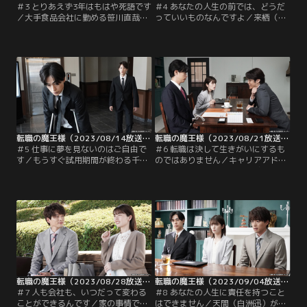
＃3 とりあえず3年はもはや死語です
＃4 あなたの人生の前では、どうだ
／大手食品会社に勤める笹川直哉
っていいものなんですよ／来栖（成
（渡邊圭祐）は、体育会系のノリの
田凌）の元恋人・剣崎莉子（岡崎紗
良さを生かし営業として働く。上司
絵）が、突然「シェパードキャリ
のむちゃな要求に応え、接待では場
ア」にやって来る。どうやら、別れ
を盛り上げるために身を削ることも
た後どうしているか気になり会いに
少なくないが、仕事にやりがいを感
きたらしい。しかし、かつて恋人同
じ、会社の利益につながる働きをし
士だった2人は再会を懐かしむどこ
ていると自負していた。しかし、会
ろか、一触即発のムードに。同席し
社はそんな自分の仕事ぶりを正当に
た千晴（小芝風花）にも緊張が走
評価してくれず…。
る。ところが翌日、莉子から…。
転職の魔王様（2023/08/14放送分）第05話
転職の魔王様（2023/08/21放送分）第06話
＃5 仕事に夢を見ないのはご自由で
＃6 転職は決して生きがいにするも
す／もうすぐ試用期間が終わる千晴
のではありません／キャリアアドバ
（小芝風花）は、洋子（石田ゆり
イザーの仕事にやりがいを感じ、働
子）から戸松卓郎（葉山奨之）とい
くことに意味を見いだした千晴（小
う求職者を一人で担当するよう言わ
芝風花）は、晴れて『シェパードキ
れる。戸松は28歳の若さにして、す
ャリア』の社員になる。するとその
でに三つの会社を退職。千晴は早速
直後、これまで6回の転職を経験し
面談に臨むが、戸松はどこか投げや
ている“転職王子”こと八王子道正
りで冷めた様子。困った千晴は来栖
（宮野真守）から、面談の申し込み
（成田凌）に相談するが…。
が入る。不動産会社でマンション販
売を担当する八王子は…。
転職の魔王様（2023/08/28放送分）第07話
転職の魔王様（2023/09/04放送分）第08話
＃7 人も会社も、いつだって変わる
＃8 あなたの人生に責任を持つこと
ことができるんです／家の事情でし
はできません／天間（白洲迅）が来