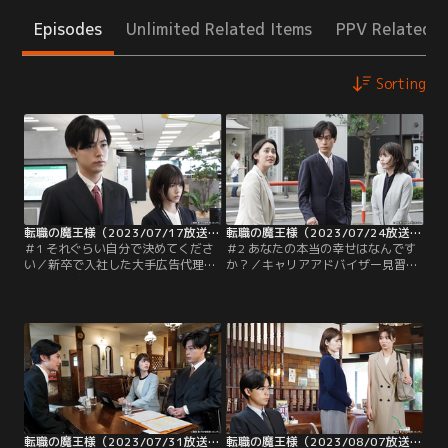
Episodes
Unlimited Related Items
PPV Related I
Sorting
転職の魔王様（2023/07/17放送分）第01話
転職の魔王様（2023/07/24放送分）第02話
＃1 それぐらい自分で決めてくださ
＃2 あなたの本当の幸せはなんです
い／新卒で入社した大手広告代理店
か？／キャリアアドバイザー見習い
を辞め、途方に暮れていた未谷千晴
として働くことになった千晴（小芝
（小芝風花）は、ある晩、中年の男
風花）。指導係である“魔王様”こと
がナイフを手に、杖をついたスーツ
来栖（成田凌）とともに臨んだ面談
姿の男・来栖嵐（成田凌）を襲撃す
相手は、10年間派遣社員として働い
る現場に出くわす。来栖が表情ひと
てきた宇佐美由夏（早見あかり）。
つ変えず冷静に男を取り押さえたこ
由夏はどこか自信なさげで主張が少
とで、事態は事なきを得る。翌日、
ない。案の定、来栖は由夏に厳しい
千晴は叔母の落合洋子（石田ゆり
口調で毒づき、さらに、そのやり方
子）が社長を務める…。
に異を唱えた千晴に…。
転職の魔王様（2023/07/31放送分）第03話
転職の魔王様（2023/08/07放送分）第04話