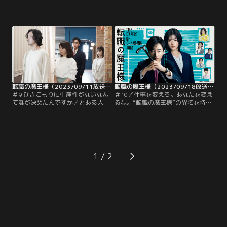
ばらく残業ができない広沢（山口紗
栖（成田凌）に意味深な言葉を投げ
弥加）をフォローするため、一時的
かけてから、しばらくたったある
に広沢と組むことになった千晴（小
日、来栖と千晴（小芝風花）はフリ
芝風花）。2人は製薬会社を退職し
ーライターの石岡遥太（飯島寛騎）
た皆川晶穂（黒川智花）を面談する
の面談へ。石岡は手間を省くために
ことになる。晶穂が希望する条件
別の大手転職エージェントも呼んだ
は、同じ業界内で十分な人員が確保
といい、そこへ天間が現れる。石岡
された会社であること。聞けば、以
は有名メディアへの掲載実績もある
前勤めていた会社は…。
ことから自己評価が高いが…。
転職の魔王様（2023/09/11放送分）第09話
転職の魔王様（2023/09/18放送分）第10話
＃9 ひきこもりに生産性がないなん
＃10／仕事を変えろ。あなたを変え
て誰が決めたんですか／とある人物
るな。“転職の魔王様”の異名を持
から電話を受けた洋子（石田ゆり
つ、毒舌敏腕キャリアアドバイザ
子）が、青ざめた表情でオフィスを
ー・来栖嵐が、求職者の仕事や生き
飛び出していく。向かった先は求職
方への悩みを辛辣な言葉で一刀両断
者・五十嵐君雄（金子ノブアキ）の
しながらも、働く自信と希望を取り
自宅。部屋に閉じこもった君雄が命
戻させていく。一方、未来が見えな
を絶つかもしれないという両親から
い不器用な社畜・未谷千晴は、大手
1
のSOSだった。ただならぬ様子を心
広告代理店を退職し、新しい職場を
配し、帰りを待っていた来栖（成田
探すことに。そこで来栖に出会い、
凌）と千晴（小芝風花）に…。
自分の本音が一体何なのか…。