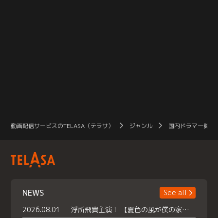
動画配信サービスのTELASA（テラサ）
ジャンル
国内ドラマ一覧（
NEWS
See all
2026.08.01
浮所飛貴主演！ 【夏色の風が僕の家にやってきた】 本日よりテラサで独占配信スタート！