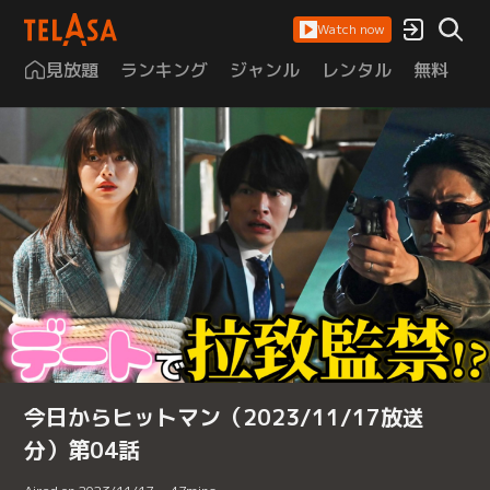
Watch now
見放題
ランキング
ジャンル
レンタル
無料
は
今日からヒットマン（2023/11/17放送
分）第04話