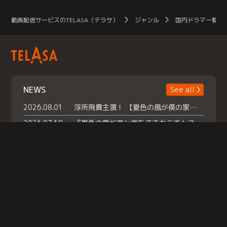
動画配信サービスのTELASA（テラサ）
ジャンル
国内ドラマ一覧（
NEWS
See all
2026.08.01
浮所飛貴主演！ 【夏色の風が僕の家にやってきた】 本日よりテラサで独占配信スタート！
2026.07.18
『夏色の雲が恋と嵐をまきおこす』スペシャルメイキング 【Part1】2026年７月18日（土）23時30分～配信スタート！話題のシーンの裏側を大公開！豪華キャスト大集合！ 『武宮家 真夏の家族会議』開催！
2026.07.15
救命医・遥（今田）の《心揺さぶる過去》や、 麻酔科医・権野（船越英一郎）の《謎多きプライベート》など… 《知られざるエピソード》を独占配信！