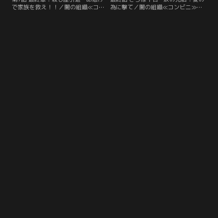
で家族を救え！！／闇の組織≪コン
為に撃て／闇の組織≪コンビニ≫の
ビニ≫のヒットマンであるカトウ
丸メガネ（筧利夫）との出世争いに
（矢作マサル）をはじめ、関係者が
負けた挙句、伝説のヒットマン・二
次々と何者かに襲撃されることに。
丁に扮した稲葉十吉（相葉雅紀）の
本部長・将軍（小沢仁志）も、この
活躍で≪コンビニ≫を追われたアゴ
事態に苛立ちを隠せない。一方、稲
（岩永ひひお）。
葉十吉（相葉雅紀）とちなつ（山本
舞香）、≪コンビニ≫アルバイトの
キンパツ（駒木根葵汰）は…。