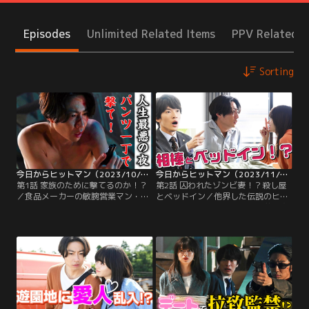
Episodes
Unlimited Related Items
PPV Related I
Sorting
今日からヒットマン（2023/10/27放送分）第01話
今日からヒットマン（2023/11/03放送分）第02話
第1話 家族のために撃てるのか！？
第2話 囚われたゾンビ妻！？殺し屋
／食品メーカーの敏腕営業マン・稲
とベッドイン／他界した伝説のヒッ
葉十吉（相葉雅紀）は、妻・美沙子
トマン・二丁（滝藤賢一）に弟・鷹
（本仮屋ユイカ）、息子・百太（木
男を殺され、復讐に燃える殺し屋・
村優来）と、幸せな生活を送ってい
鷲男は、稲葉十吉（相葉雅紀）を二
た。そんな彼はある休日、部下であ
丁と勘違いし、執拗に決闘するよう
る山本照久（深澤辰哉）の失敗の尻
迫る。
拭いを上司の遠藤保（勝村政信）か
ら押し付けられ、しぶしぶ怒ってい
る相手先に向かう。