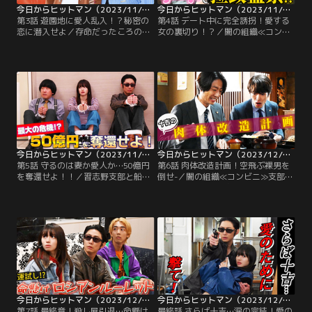
今日からヒットマン（2023/11/10放送分）第03話
今日からヒットマン（2023/11/17放送分）第04話
第3話 遊園地に愛人乱入！？秘密の
第4話 デート中に完全誘拐！愛する
恋に潜入せよ／存命だったころの伝
女の裏切り！？／闇の組織≪コンビ
説のヒットマン・二丁（滝藤賢一）
ニ≫の習志野支部支部長・丸メガネ
の活躍で、闇の組織≪コンビニ≫の
（筧利夫）と、船橋支部支部長・ア
中でもトップクラスの成績を収めて
ゴ（岩永ひひお）は、≪コンビニ≫
いる習志野支部。支部長の丸メガネ
本部長・将軍（小沢仁志）のもと、
（筧利夫）とキノコ頭（本多力）
各支部の統合問題に揺れていた。凄
は、引き続き稲葉十吉（相葉雅紀）
腕のヒットマン・カトウ（矢作マサ
に二丁を演じさせ続けて、ライバル
ル）からの報告を受けた将軍は、二
支部と差をつけようと画策する。
丁こと稲葉十吉（相葉雅紀）の殺し
の腕と特性を気に入って…。
今日からヒットマン（2023/11/24放送分）第05話
今日からヒットマン（2023/12/01放送分）第06話
第5話 守るのは妻か愛人か…50億円
第6話 肉体改造計画！空飛ぶ裸男を
を奪還せよ！！／習志野支部と船橋
倒せ-／闇の組織≪コンビニ≫支部
支部の統合問題に揺れる闇の組織≪
長・将軍（小沢仁志）の命により、
コンビニ≫。統合した際に少しでも
組織を裏切った≪影≫と呼ばれる超
優位に立ちたい各支部の支部長であ
エリートヒットマン・ナズ（河内大
る丸メガネ（筧利夫）とアゴ（岩永
和）の討伐隊に選ばれた二丁こと稲
ひひお）は、かつて≪コンビニ≫の
葉十吉（相葉雅紀）。十吉は、全国
金を横領し、将軍（小沢仁志）から
の支部から選抜された凄腕ヒットマ
軟禁状態にされ…。
ンたちと、同じく≪影≫のカトウ
（矢作マサル）と行動をともにする
が…。
今日からヒットマン（2023/12/08放送分）第07話
今日からヒットマン（2023/12/15放送分）第08話（最終話）
第7話 最終章！殺し屋引退…命懸け
最終話 さらば十吉…涙の完結！愛の