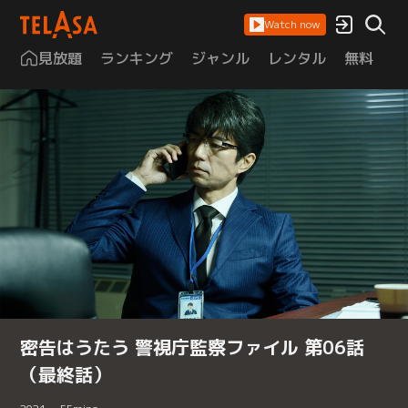
Watch now
見放題
ランキング
ジャンル
レンタル
無料
は
密告はうたう 警視庁監察ファイル 第06話
（最終話）