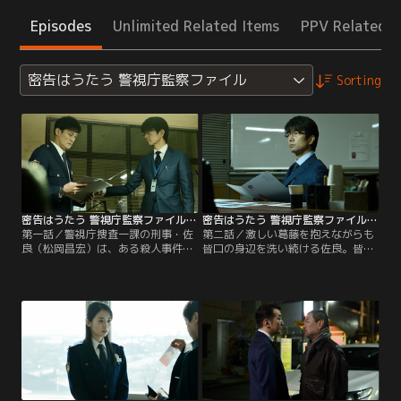
Episodes
Unlimited Related Items
PPV Related I
密告はうたう 警視庁監察ファイル
Sorting
密告はうたう 警視庁監察ファイル 第01話
密告はうたう 警視庁監察ファイル 第02話
第一話／警視庁捜査一課の刑事・佐
第二話／激しい葛藤を抱えながらも
良（松岡昌宏）は、ある殺人事件の
皆口の身辺を洗い続ける佐良。皆口
捜査中に後輩刑事の斎藤（戸塚祥
が裏の情報屋・佐々木（アキラ
太）を殉職で失い、組織内部の不正
100％）と接触していることが明ら
を取り締まる人事一課監察係に異動
かに。さらに反社会的勢力と繋がり
となる。同僚からは敵視され、孤独
を持つ元組対課刑事の石黒（木村祐
に業務をこなす日々。そんななか、
一）や先輩刑事の宇田（三浦誠己）
元同僚で斎藤の婚約者でもあった・
の存在が浮かび上がってきて、一通
皆口（泉里香）の不正に関する密告
の密告文に端を発した疑惑は、深ま
文が人事一課に届く。
るばかり。