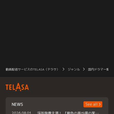
動画配信サービスのTELASA（テラサ）
ジャンル
国内ドラマ一覧（
NEWS
See all
2026.08.01
浮所飛貴主演！ 【夏色の風が僕の家にやってきた】 本日よりテラサで独占配信スタート！