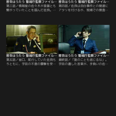
密告はうたう 警視庁監察ファイル 第03話
密告はうたう 警視庁監察ファイル 第04話
第三話／情報屋の佐々木が斎藤とも
第四話／佐良は目白事件との関連に
繋がっていたことを掴んだ佐良。し
アタリを付けるが、現場での捜査協
かし直後、佐々木は殺害されてしま
力の最中、不敵にも姿を現した滝本
う。捜査一課時代の性根に立ち戻
により階段から突き落とされてしま
り、皆口の件と並行して独自捜査を
う。更に二週間前、この捜査班に届
始めるが、鑑識の北澤（眞島秀和）
いた怪文書の存在が明らかに。そこ
らかつての同僚とは衝突、人事一課
には過去の捜査の落ち度が仄めかさ
内でも叱責される、厳しい板挟み状
れていた。居合わせた皆口と宇田の
態に。その裏では、宇田が密かに
不可解な動きから、二人と滝本の間
佐々木殺害犯と接触していた。その
に何らかの繋がりがあるのではない
男は…。
かとの佐良の疑いは一層深まる。
密告はうたう 警視庁監察ファイル 第05話
密告はうたう 警視庁監察ファイル 第06話（最終話）
第五話／皆口、尾行していた佐良も
最終話／「誰のことも信じるな」。
ろともに、宇田の不意の襲撃を受け
宇田の遺した言葉が、手負いの佐良
倉庫に監禁される。海に沈められか
を孤独の捜査へと駆り立てる。鍵と
けた皆口は、瀕死の状態。さらに、
なるのは、三年前に宇田が投げ込ん
目白事件の真犯人であることが明か
だ、自らを告発する密告文の行方。
された滝本も、宇田によって殺害さ
それを一度は闇に葬り、時を経て再
れ横たわっていた。佐良は命を賭し
び利用せんとした人間がいる。疑い
て自首を促すが、宇田から語られた
の対象は、皆口のかつての上司で当
のは、自身の過去の捜査ミスの真相
時の人事一課に在籍していた堤（鶴
と…。
見辰吾）、そして能馬。警察官とし
ての誇りと怒りを胸に…。