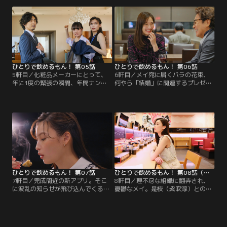
ンペでの勝利を勝ち取れるのか？メ
の限界を迎えたメイは……。今宵の
イに衝撃が走る波乱の第3話。そん
癒しのひとり飲みは「はなまるうど
な中、メイが訪れたひとり飲みの場
ん」。そこには意外な出会いが。
所は「吉野家」。メイの頭をある思
いがよぎる。
ひとりで飲めるもん！ 第05話
ひとりで飲めるもん！ 第06話
5軒目／化粧品メーカーにとって、
6軒目／メイ宛に届くバラの花束、
年に1度の緊張の瞬間、年間ナンバ
何やら「結婚」に関連するプレゼン
ーワン化粧品発表の日がやってき
トらしい。騒然とする部内、そこに
た。待望の結果は？メイのお楽しみ
やってきたメイは……。今宵のチェ
のひとり飲み。今日のお店は「かつ
ーン店はメイの思い出が詰まってい
や」。ニアミス連発の第5話。メイ
る「Volks」。
が食べるのは……。
ひとりで飲めるもん！ 第07話
ひとりで飲めるもん！ 第08話（最終話）
7軒目／完成間近の新アプリ。そこ
8軒目／理不尽な組織に翻弄され、
に波乱の知らせが飛び込んでくる。
憂鬱なメイ。是枝（紫吹淳）との会
メイの真価が問われる正念場。この
話に触発され、行動を起こしてみる
ピンチを切り抜けることが出来るの
が……。メイの進退は？趣向は変わ
だろうか？怒りの業火に焼かれるメ
るのか？ひとり飲みは続くのか？最
イは「CoCo壱番屋」で自らを辛さで
終話のひとり飲みは「スシロー」。