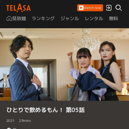
Watch now
見放題
ランキング
ジャンル
レンタル
無料
は
ひとりで飲めるもん！ 第05話
2021
23
mins