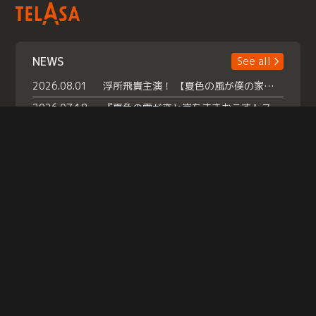
NEWS
See all
2026.08.01
浮所飛貴主演！ 【夏色の風が僕の家にやってきた】 本日よりテラサで独占配信スタート！
2026.07.18
『夏色の雲が恋と嵐をまきおこす』スペシャルメイキング 【Part1】2026年７月18日（土）23時30分～配信スタート！話題のシーンの裏側を大公開！豪華キャスト大集合！ 『武宮家 真夏の家族会議』開催！
2026.07.15
救命医・遥（今田）の《心揺さぶる過去》や、 麻酔科医・権野（船越英一郎）の《謎多きプライベート》など… 《知られざるエピソード》を独占配信！
Help
|
Company Profile
|
Act on Specified Commercial Transactions
|
Terms of Service
|
Privacy Policy
© TELASA CORPORATION, All Rights Reserved.