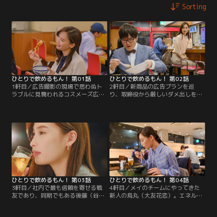
Sorting
ひとりで飲めるもん！ 第01話
ひとりで飲めるもん！ 第02話
1軒目／広告撮影の現場で思わぬト
2軒目／新商品の広告プランを巡
ラブルに見舞われるコスメーズ広報
り、取締役から厳しいダメ出しをさ
部。社内から絶大な信頼を得るメイ
れる広報部。締め切りが迫る中、リ
（大政絢）だが、難題を解決できる
ーダーのメイはメンバーをまとめ上
のか。そしてメイの今宵のひとり飲
げ、課題に立ち向かう。今回のひと
みは「天丼てんや」。果たしてどん
り飲みは「餃子の王将」。もちろん
なメニューに巡りあえるのか。
あのメニューが……。
ひとりで飲めるもん！ 第03話
ひとりで飲めるもん！ 第04話
3軒目／社内で最も信頼を寄せる戦
4軒目／メイのチームにやってきた
友であり、同期でもある後藤（谷村
新人の烏丸（大友花恋）。エネルギ
美月）と共にコラボ商品のコンペに
ーの塊のように突っ走る烏丸に翻弄
全力で取り組むメイ。強敵相手にコ
されるメイ。失態続きの烏丸に忍耐