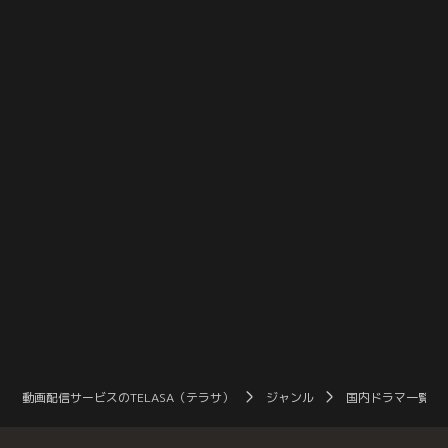
追い込んでいく。
そこで見つけたメイの答えとは？
動画配信サービスのTELASA（テラサ）
ジャンル
国内ドラマ一覧（