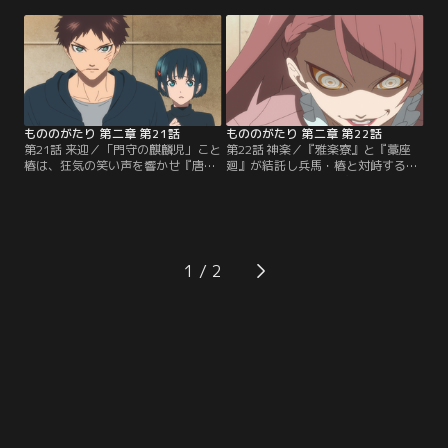
いた。一方、塞眼たちは相次いで出
する塞眼たちは真っ向からその要求
現する野良付喪神の討伐に追われ
を拒否し戦闘が始まる。ぼたんを攫
る。門守松太は、やる気のない割に
うため、その傍から兵馬を引きはが
しぶとく向かってくる付喪神たちの
そうと激しく攻める『爪弾』と『唐
様子を不審に感じ、代表である大樹
傘』。ぼたんを護りながらの闘いに
に報告する。
苦戦を強いられる兵馬。そんな窮地
に門守椿が降り立つ。
もののがたり 第二章 第21話
もののがたり 第二章 第22話
第21話 来迎／「門守の麒麟児」こと
第22話 神楽／『雅楽寮』と『藁座
椿は、狂気の笑い声を響かせ『唐
廻』が結託し兵馬・椿と対峙する。
傘』との闘いを楽しんでいた。一
奴らの思惑は2人を供物としてぼた
方、『爪弾』と戦いながら、その企
んを絶望させ現人神を顕現させるこ
みが何かを問い詰める兵馬。激闘を
とだった。思惑通り顕現させること
繰り広げる兵馬と椿だが、『鼓』と
に成功したが、想定以上のプレッシ
『吹枝』も参戦し『雅楽寮』全員が
ャーを放つ現人神に懼れを覚える
揃ってしまう。さらに、『唐傘』の
『雅楽寮』。『鼓』を「物」として
1
仲間達も集結し状況はますます悪化
いとも簡単に「廃棄」してしまうほ
する。ぼたんを守るために戦い、傷
どの圧倒的な支配力に身動きが取れ
だらけになってゆく兵馬と椿。
ない付喪神たち。