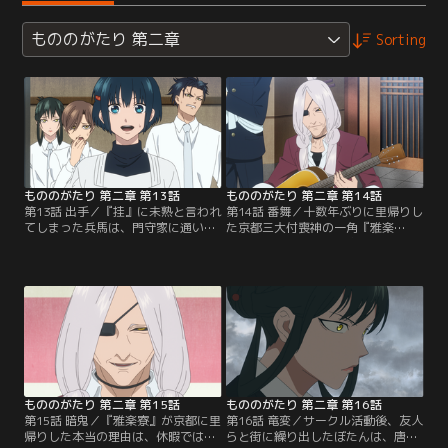
もののがたり 第二章
Sorting
もののがたり 第二章 第13話
もののがたり 第二章 第14話
第13話 出手／『挂』に未熟と言われ
第14話 番舞／十数年ぶりに里帰りし
てしまった兵馬は、門守家に通いな
た京都三大付喪神の一角『雅楽
がら椿と修行をすることに。かつて
寮』。全員が楽器の付喪神である彼
『唐傘の付喪神』に殺されてしまっ
らの本懐は、「人間に音を聴かせる
た兵馬の兄・隼人、姉・鼓吹との思
こと」。突如として路上で凱旋ライ
い出話を聞いた椿は、自身が二人に
ブを始めるが、その実力は確かで観
愛されていたことを知り、兵馬と共
客が沸き立つ。怪訝に思う兵馬を鏡
に『唐傘の付喪神』を倒すことを再
は強引に遊びに連れ出すことに。
度決意する。そんな中、京都三大祭
日々、修行に明け暮れていた兵馬は
りの一つである葵祭の警備及び休暇
遊ぶということが理解できずボーリ
のため、『雅楽寮』が…。
ングやカフェ巡りなど…。
もののがたり 第二章 第15話
もののがたり 第二章 第16話
第15話 暗鬼／『雅楽寮』が京都に里
第16話 竜変／サークル活動後、友人
帰りした本当の理由は、休暇ではな
らと街に繰り出したぼたんは、唐傘