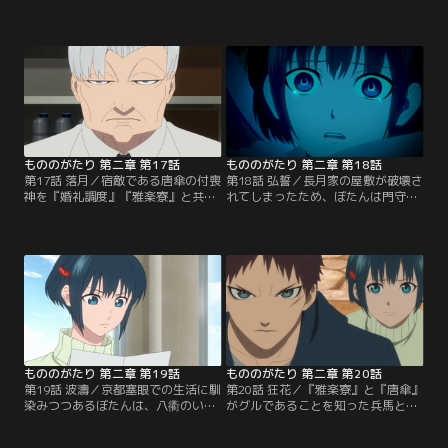
く新たな指定付喪神の捜査のためだ
を差す不審な付喪神に襲撃され結界
った。特例付喪神の『煽』が唐傘を
内に閉じ込められてしまう。兵馬は
さした付喪神と遭遇した、と話して
禍々しい霊気をすぐに感じ取り、
おり、兵馬の兄・隼人、姉・鼓吹を
『雅楽寮』の『吹枝』と共に一同を
殺した『岐殺』ではないかと推測す
助けに向かう。目の前の相手が兄姉
る雅楽寮と羽織、匣。胸中がざわつ
の仇なのか疑念を抱く兵馬であった
く一同をよそに、大学の百人一首同
が、「隼人」と「鼓吹」の名前を口
好会の部員獲得に奔走するぼたんだ
にしたことで敵が因縁の「唐傘」で
が…。
あることを確信する。
もののがたり 第二章 第17話
もののがたり 第二章 第18話
第17話 落月／宿敵である唐傘の付喪
第18話 弘誓／長月家の屋敷が破壊さ
神を『婚礼調度』『雅楽寮』と共に
れてしまったため、ぼたんは門守家
討伐することに成功した兵馬であっ
で匿われることに。ぼたんはその身
たが、まだ心に疑問が残る。そんな
を守るために門守から休学を指示さ
中、長月家で外敵の侵入を防ぐため
れ、さらに『婚礼調度』はマレビト
に結界を張っていた匣が襲撃されて
対策室の八衢に呼び出しを受ける。
しまった影響でぼたんが倒れてしま
『婚礼調度』不在の間、ひとり残さ
う。屋敷も一部崩壊してしまい門守
れたぼたんを守護する役割に、『雅
家に世話になることとなった兵馬と
楽寮』がつくこととなる。兵馬は崩
長月家一同。兵馬は早速に椿からデ
壊した長月家の屋敷を前に…。
ートのお誘いを受けるが…。
もののがたり 第二章 第19話
もののがたり 第二章 第20話
第19話 波濤／京都塞眼での生活に馴
第20話 狂花／『雅楽寮』と『唐傘』
染みつつあるぼたんは、八衢のいる
がグルであることを知った兵馬とぼ
東京へと向かった『婚礼調度』から
たん。ぼたんを引き渡すよう迫る
連絡が一向に来ないことを気にして
『雅楽寮』に対し、兵馬をはじめと