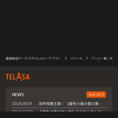
動画配信サービスのTELASA（テラサ）
ジャンル
アニメ一覧（見放
NEWS
See all
2026.08.01
浮所飛貴主演！ 【夏色の風が僕の家にやってきた】 本日よりテラサで独占配信スタート！
2026.07.18
『夏色の雲が恋と嵐をまきおこす』スペシャルメイキング 【Part1】2026年７月18日（土）23時30分～配信スタート！話題のシーンの裏側を大公開！豪華キャスト大集合！ 『武宮家 真夏の家族会議』開催！