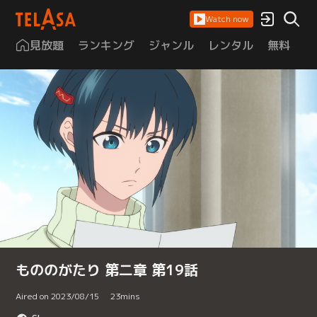
Watch now
見放題
ランキング
ジャンル
レンタル
無料
は
もののがたり 第二章 第19話
Aired on 2023/08/15
23
mins