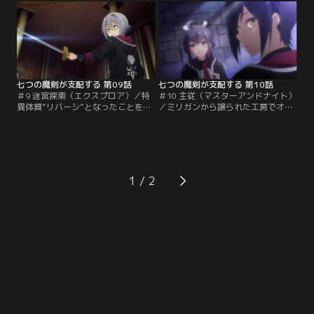
消したダリウスの行方について話し
を覚えつつも反論できないピート
合う彼らだが、エスメラルダは犯人
は、オリバーとシェラに放課後の特
が誰であれ、自分を敵に回したこと
訓を願い出る。しかし、そこに突っ
を後悔するのみと冷酷に言い放つ。
かかって来たのはまたもやロッシだ
った。
七つの魔剣が支配する 第09話
七つの魔剣が支配する 第10話
＃9 迷宮探索（エクスプロア）／特
＃10 主従（マスターアンドナイト）
異体質“リバーシ”となったことを、
／ミリガンから譲られた工房でオリ
オリバー以外の4人にも伝えたピー
バーとナナオが呪文の訓練をしてい
ト。同時に、それが欠点ではなく、
る中、エントランスからガイの叫び
魔法使いにとって稀有な才能である
声が聞こえてくる。駆けつけると、
ことをシェラから教わる。そんな中
そこにはカティが絆を結んだトロー
で挑んだ「魔法剣」の授業で、ピー
ル、マルコの姿があった。互いの友
トは同学年のステイシー＝コーンウ
好を確認し合った彼らは、合流して
1
ォリスと立ち合うことに。
二日目の迷宮探索へと出発。