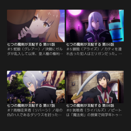
アに挟まれたオリバー、シェラ、ピ
育区画へと足繁く通う。一方、人権
ートの3人。しかし、上級生たちに
派の彼女を疎むクラスメイトたちか
は因縁があるらしく、互いを侮蔑し
らの嫌がらせは日に日に悪化する。
ながら杖を抜く。魔女と魔人の戦い
痺れを切らしたオリバーたちは、つ
を前に為す術はなく絶体絶命の状
いに”行動”に出てしまい……1年生の
況。そこに現れたナナオは、自分が
多くが敵に回る中、オリバーとナナ
囮となり3人を逃がすと言ってのけ
オに決闘を申し込んだのは…。
るが…。
七つの魔剣が支配する 第05話
七つの魔剣が支配する 第06話
＃5 蛇眼（グレアー）／決闘にガル
＃6 顕現（アライズ）／カティを連
ダが乱入して以来、亜人種の権利を
れ去った犯人はミリガンだった。ミ
認めない保守派の生徒たちは随分と
リガンはカティの“脳”を解剖し、ト
大人しくなっていた。カティは人権
ロールの言語能力を開花させた仕組
派の先輩・ミリガンに見守られなが
みを暴こうとする。友人を助け出そ
ら、トロールを真摯に世話しつづ
うとするオリバーとナナオだが、上
け、ついに意思疎通が叶う。やっと
級生・ミリガンの実力を前に苦戦す
学校生活が軌道に乗り始めたと思え
る。2人は連携し、決死の覚悟で攻
た矢先…。
撃に転じるが、嘲笑うかのよう
に“蛇眼”が怪しく光る。
七つの魔剣が支配する 第07話
七つの魔剣が支配する 第08話
＃7 両極往来者（リバーシ）／母の
＃8 挑戦者（ライバルズ）／ピート
仇の1人であるダリウスを討ったオ
は「魔法剣」の授業で同学年トゥリ
リバー。残る復讐の相手は、キンバ
オ＝ロッシとの立ち合いに負け、
リー魔法学校の学校長・エスメラル
「頼もしい仲間に守られてい
ダをはじめ6人の教師陣。突然姿を
る“姫”」と侮辱されてしまう。怒り