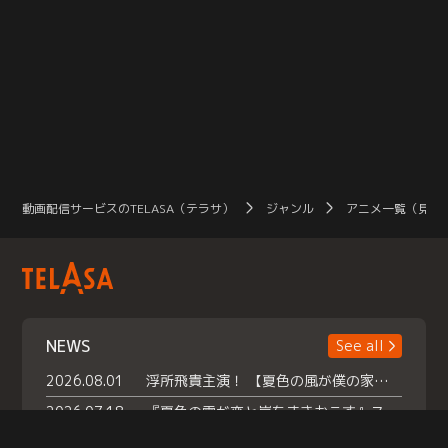
動画配信サービスのTELASA（テラサ）
ジャンル
アニメ一覧（見放
NEWS
See all
2026.08.01
浮所飛貴主演！ 【夏色の風が僕の家にやってきた】 本日よりテラサで独占配信スタート！
2026.07.18
『夏色の雲が恋と嵐をまきおこす』スペシャルメイキング 【Part1】2026年７月18日（土）23時30分～配信スタート！話題のシーンの裏側を大公開！豪華キャスト大集合！ 『武宮家 真夏の家族会議』開催！
2026.07.15
救命医・遥（今田）の《心揺さぶる過去》や、 麻酔科医・権野（船越英一郎）の《謎多きプライベート》など… 《知られざるエピソード》を独占配信！