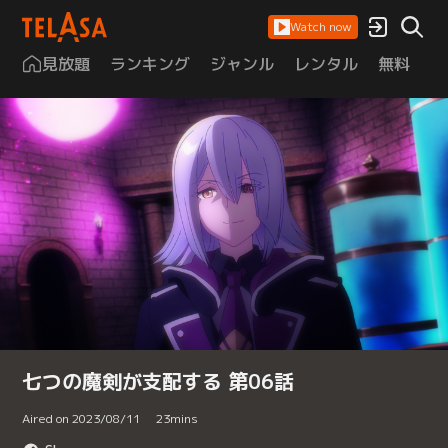
Watch now
見放題
ランキング
ジャンル
レンタル
無料
は
七つの魔剣が支配する 第06話
Aired on 2023/08/11
23
mins