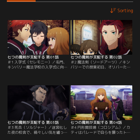
Sorting
七つの魔剣が支配する 第01話
七つの魔剣が支配する 第02話
＃1 入学式（セレモニー）／名門、
＃2 魔法剣（ソードアーツ）／キン
キンバリー魔法学校の入学式に向か
バリーでの授業初日、オリバーたち
う少年・オリバー＝ホーン。彼は新
は「魔法剣」について学ぶ。呪文詠
入生の中で、ひときわ異彩を放
唱が間に合わない至近距離での攻
つ、“サムライ”のような出で立ちの
防、「一足一杖」の間合いにおける
少女に目を奪われる。賑やかな喧騒
「杖剣」を使った戦い方である。担
とともに、歓迎の魔法生物パレード
当教諭・ガーランドの提案で、経験
が始まるが、突然トロールの一体が
者同士で立ち合うことになるも、な
暴走し始める。新入生のひとりに危
ぜか名乗りを挙げたのは魔法素人の
害が及ぶその瞬間…。
ナナオだった。
七つの魔剣が支配する 第03話
七つの魔剣が支配する 第04話
＃3 死兵（ソルジャー）／迷宮化し
＃4 円形闘技場（コロシアム）／カ
た夜の校舎で、禍々しい気を纏った
ティはパレードで自らを襲ったトロ
上級生のオフィーリアとリヴァーモ
ールと仲良くなるため、魔法生物飼