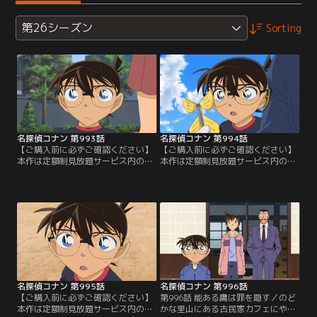
第26シーズン
Sorting
名探偵コナン 第993話
名探偵コナン 第994話
【ご購入前に必ずご確認ください】
【ご購入前に必ずご確認ください】
本作は定額制見放題サービス内の
本作は定額制見放題サービス内の
「劇場版『名探偵コナン ハイウェイ
「劇場版『名探偵コナン ハイウェイ
の堕天使』公開記念！TVシリーズ特
の堕天使』公開記念！TVシリーズ特
別配信 疾風の拳撃！世良真純・赤井
別配信 疾風の拳撃！世良真純・赤井
一家セレクション」にて3/14～
一家セレクション」にて3/14～
8/31まで配信中です。ご加入の方は
8/31まで配信中です。ご加入の方は
見放題ページよりご視聴ください。
見放題ページよりご視聴ください。
／第993話 代役・京極真（前編）／
／第994話 代役・京極真（中編）／
コナン、蘭、園子、京極、世良の5
俳優の徳園が、撮影現場の校舎四階
人で…。
から…。
名探偵コナン 第995話
名探偵コナン 第996話
【ご購入前に必ずご確認ください】
第996話 能ある鷹は罪を隠す／のど
本作は定額制見放題サービス内の
かな里山にある古民家カフェにやっ