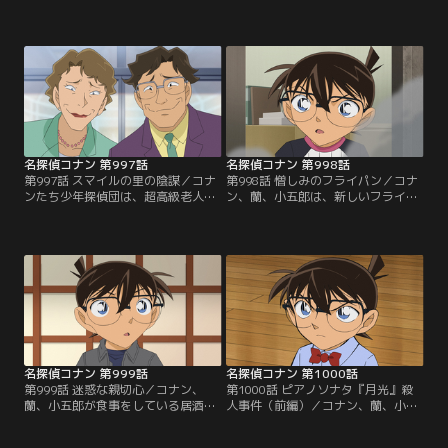
「劇場版『名探偵コナン ハイウェイ
てきたコナン、蘭、小五郎。そこで
の堕天使』公開記念！TVシリーズ特
は≪奥穂里山フェス≫が行われてい
別配信 疾風の拳撃！世良真純・赤井
たが、店内はガランとしている。コ
一家セレクション」にて3/14～
ナンたちはポン菓子や鷹匠を体験し
8/31まで配信中です。ご加入の方は
楽しむが、イノシシ猟に出ていた経
見放題ページよりご視聴ください。
営者の男性が銃で撃たれ負傷し、目
／第995話 代役・京極真（後編）／
の前で絶命する。小五郎は、鷹に驚
ドラマの撮影現場で俳優の徳園が転
いた際の暴発によるものだと考える
落。
が……。
名探偵コナン 第997話
名探偵コナン 第998話
第997話 スマイルの里の陰謀／コナ
第998話 憎しみのフライパン／コナ
ンたち少年探偵団は、超高級老人介
ン、蘭、小五郎は、新しいフライパ
護施設に招待される。そこで暮らし
ンのモニター会場にやってきた。社
ているお婆さんたちは、少年探偵団
員たちによる紹介が終わり、社長が
を見かけて以来ファンだったらし
呼ばれるが、なかなか出てこない。
い。そんな中、理事長と事務長に違
社長室からした悲鳴を聞いてコナン
和感を持ったコナンたちは、理事長
たちが駆けつけると、そこには胸か
室を覗きに行くのだが……。
ら血を流した社長が倒れていた。警
察による捜査が行われる中、敷地内
にあった研究棟で爆発が発生
し……。
名探偵コナン 第999話
名探偵コナン 第1000話
第999話 迷惑な親切心／コナン、
第1000話 ピアノソナタ『月光』殺
蘭、小五郎が食事をしている居酒屋
人事件（前編）／コナン、蘭、小五
で、自分が行ってきた“親切”につい
郎は、謎の依頼人からの手紙で伊豆
て自慢げに話す会社員がいた。それ
の小島・月影島に呼び出される。し