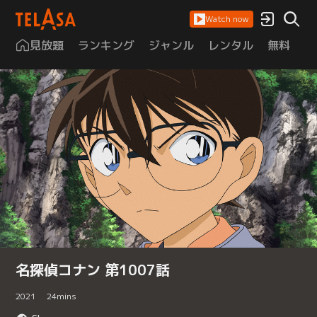
Watch now
見放題
ランキング
ジャンル
レンタル
無料
は
名探偵コナン 第1007話
2021
24
mins