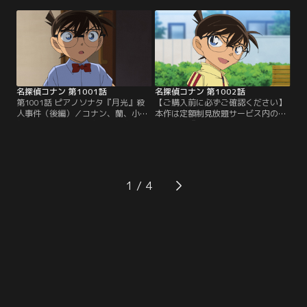
は“おせっかい”と思われるものばか
かし、依頼人は12年前にピアノソナ
りで話を聞いていた同僚は苦笑い。
タ『月光』を弾きながら死亡したは
一方、カウンターにいた男は怒りに
ずのピアニストだった。依頼主につ
震えていた。彼は“おせっかい”被害
いて調べるため訪れた公民館で営ま
者の一人で、あることを企みこの会
れていた前村長の三回忌。その最
社員の様子を伺っていた……。
中、『月光』が流れ始め……。
名探偵コナン 第1001話
名探偵コナン 第1002話
第1001話 ピアノソナタ『月光』殺
【ご購入前に必ずご確認ください】
人事件（後編）／コナン、蘭、小五
本作は定額制見放題サービス内の
郎が訪れた伊豆の小島・月影島。公
「劇場版『名探偵コナン ハイウェイ
民館で営まれていた前村長の三回
の堕天使』公開記念！TVシリーズ特
忌。その最中、『月光』が流れ始め
別配信 疾風の拳撃！世良真純・赤井
現村長が遺体となって発見された。
一家セレクション」にて3/14～
現場には血で書かれた譜面が残され
8/31まで配信中です。ご加入の方は
ており、コナンは犯人からのメッセ
見放題ページよりご視聴ください。
1
ージを読み取る……。
／第1002話 米花商店街ダストミス
テリー／コナン達少年探偵団は、学
級活動で…。