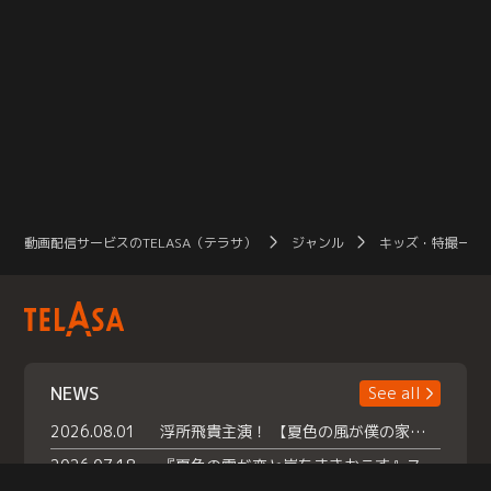
動画配信サービスのTELASA（テラサ）
ジャンル
キッズ・特撮一覧
NEWS
See all
2026.08.01
浮所飛貴主演！ 【夏色の風が僕の家にやってきた】 本日よりテラサで独占配信スタート！
2026.07.18
『夏色の雲が恋と嵐をまきおこす』スペシャルメイキング 【Part1】2026年７月18日（土）23時30分～配信スタート！話題のシーンの裏側を大公開！豪華キャスト大集合！ 『武宮家 真夏の家族会議』開催！