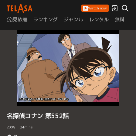
Watch now
見放題
ランキング
ジャンル
レンタル
無料
は
名探偵コナン 第552話
2009
24
mins