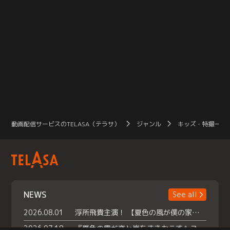
動画配信サービスのTELASA（テラサ）
ジャンル
キッズ・特撮一覧
NEWS
See all
2026.08.01
浮所飛貴主演！ 【夏色の風が僕の家にやってきた】 本日よりテラサで独占配信スタート！
2026.07.18
『夏色の雲が恋と嵐をまきおこす』スペシャルメイキング 【Part1】2026年７月18日（土）23時30分～配信スタート！話題のシーンの裏側を大公開！豪華キャスト大集合！ 『武宮家 真夏の家族会議』開催！