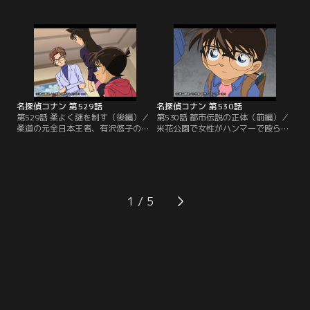
マネージャーの志水絹子は本物のレ
コナンに明かす。悠子の夫、嗣郎は
イピア（片手剣）を借りて練習した
ストーカーに狙われているという。
事を明かす。舞台では王子が大臣に
英理が家へ行って盗聴器や隠しカメ
刺され、大臣も落雷によってベラン
ラの有無を調べる事に。英理は悠
ダから奈落へ転落。王は邪魔者2人
子、コナン、蘭とホテルで食事した
が死んで祝杯をあげるが、大臣が酒
後、悠子の自宅へ。到着して間もな
に毒を盛っていたために毒殺されて
く、コナンは納戸で絶命した嗣郎を
しまう。
発見する…。
名探偵コナン 第529話
名探偵コナン 第530話
第529話 柔よく謎を制す（後編）／
第530話 都市伝説の正体（前編）／
柔道の元全日本王者、有沢悠子の
米花公園で女性がハンマーで殴られ
夫、嗣郎が絞殺される。英理は悠子
る事件が発生。身長180センチ以上
が嗣郎にかけた電話の事が引っ掛か
もあるという犯人はハンマー男と呼
り、悠子が犯人と推理する。だが、
ばれ、髪の長い女性ばかり4人が被
死亡推定時刻の午後9時前後は一緒
害者に。蘭と園子がハンマー男の話
にホテルで食事をしていた。悠子が
題を話していると、一緒にいたコナ
席を立ったのはトイレに行った10分
ンが高木刑事と佐藤刑事を発見。2
1
のみ。英理、そしてコナンはどのよ
人はマンション3階の一室にいると
うな方法で嗣郎を殺害したか、推理
思われるハンマー男を張り込み中だ
を巡らせる。
った。