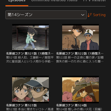
第14シーズン
Sorting
名探偵コナン 第521話（1時間スペシャル）
名探偵コナン 第522話（1時間スペシャル）
第521話 殺人犯、工藤新一／服部平
第522話 新一の正体に蘭の涙／記憶
次に屋田誠人という人物から手紙が
喪失の新一のために森に入った蘭
届く。1年前に工藤新一が解いた殺
は、死羅神を見つけた直後崖下に滑
人事件の推理ミスについて会って話
り落ちて意識を失う。平次らは行方
したいという。真相を暴くと意気込
がわからなくなった蘭を山小屋で発
む平次は、小五郎の車に乗り事件が
見。カツラ用の白髪を見つけ、小屋
起きた東奥穂村へ向かう。風邪を引
の主が死羅神だと睨む。さらにズタ
いて咳き込むコナンを皆は心配する
ズタに切り裂かれた新一の写真と散
が、阿笠博士にもらった風邪薬を飲
乱した鏡の破片を見つけた平次は真
んだので心配ないと伝える。
相に辿り着き、皆を家に集めるよう
に伝える。
名探偵コナン 第523話
名探偵コナン 第524話
第523話 本当に聞きたいコト／高速
第524話 憎しみの青い火花（前編）