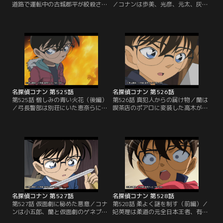
道路で運転中の古城郡平が絞殺され
／コナンは歩美、光彦、元太、灰原
る。容疑者は溝端理子、忠田篤男、
と共に阿笠博士が運転する車でキャ
下鳥太志の3人。理子は古城の彼女
ンプ場へ向かうが、途中でガス欠に
で、忠田は古城率いる走り屋チーム
なってしまう。その時、クラシック
に対抗する別チームのリーダー。下
カーが通りかかり、その車を停車さ
鳥は交通事故死した古城のチームの
せる。事情を説明してガソリンスタ
メンバー、彰の父親だった。新一は
ンドまで乗せて欲しいと頼むが、運
平次と共に犯人とトリックを見破る
転する男性は「一生、ここで待って
が、戻る前兆である発作に襲わ
なよ。クソジジイ」と毒づいて走り
れ…。
去ってしまう。
名探偵コナン 第525話
名探偵コナン 第526話
第525話 憎しみの青い火花（後編）
第526話 真犯人からの届け物／蘭は
／弓長警部は別荘にいた恵奈らに事
喫茶店のポアロに変装した高木がい
情聴取を行い、豪貴が別荘に来た
る事に気付く。証券マンの鳥平貴文
時、何をしていたかを確認。皆は王
がこの付近の自宅で殺害され、高木
様ゲームをしていたと口を揃え、部
はウェイトレスの榎本梓の兄、杉人
屋に全員集まっていたと証言する。
に容疑がかかっている事を明かす。
話を聞いた弓長は仮に発火装置があ
杉人が行方をくらませたため、梓は
ったとしても誰も操作できなかった
監視されていたのだ。鳥平は杉人の
と考える。続いて弓長はガソリン入
上司で、凶器の狩猟用ライフルから
りのポリタンクが運悪く倒れた理由
杉人の指紋が検出されたという。
を質問する。
名探偵コナン 第527話
名探偵コナン 第528話
第527話 仮面劇に秘めた悪意／コナ
第528話 柔よく謎を制す（前編）／
ンは小五郎、蘭と仮面劇のゲネプロ
妃英理は柔道の元全日本王者、有沢
（最後のリハーサル）を観る。劇団
悠子から相談を受けている事を蘭と