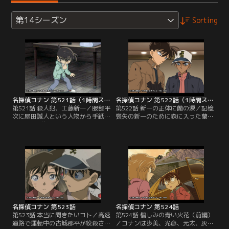
第14シーズン
Sorting
名探偵コナン 第521話（1時間スペシャル）
名探偵コナン 第522話（1時間スペシャル）
第521話 殺人犯、工藤新一／服部平
第522話 新一の正体に蘭の涙／記憶
次に屋田誠人という人物から手紙が
喪失の新一のために森に入った蘭
届く。1年前に工藤新一が解いた殺
は、死羅神を見つけた直後崖下に滑
人事件の推理ミスについて会って話
り落ちて意識を失う。平次らは行方
したいという。真相を暴くと意気込
がわからなくなった蘭を山小屋で発
む平次は、小五郎の車に乗り事件が
見。カツラ用の白髪を見つけ、小屋
起きた東奥穂村へ向かう。風邪を引
の主が死羅神だと睨む。さらにズタ
いて咳き込むコナンを皆は心配する
ズタに切り裂かれた新一の写真と散
が、阿笠博士にもらった風邪薬を飲
乱した鏡の破片を見つけた平次は真
んだので心配ないと伝える。
相に辿り着き、皆を家に集めるよう
に伝える。
名探偵コナン 第523話
名探偵コナン 第524話
第523話 本当に聞きたいコト／高速
第524話 憎しみの青い火花（前編）
道路で運転中の古城郡平が絞殺され
／コナンは歩美、光彦、元太、灰原