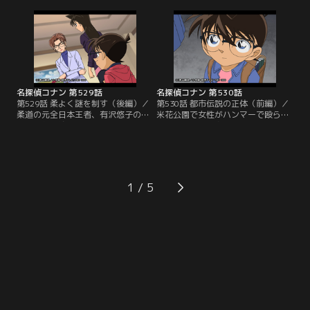
イピア（片手剣）を借りて練習した
ストーカーに狙われているという。
事を明かす。舞台では王子が大臣に
英理が家へ行って盗聴器や隠しカメ
刺され、大臣も落雷によってベラン
ラの有無を調べる事に。英理は悠
ダから奈落へ転落。王は邪魔者2人
子、コナン、蘭とホテルで食事した
が死んで祝杯をあげるが、大臣が酒
後、悠子の自宅へ。到着して間もな
に毒を盛っていたために毒殺されて
く、コナンは納戸で絶命した嗣郎を
しまう。
発見する…。
名探偵コナン 第529話
名探偵コナン 第530話
第529話 柔よく謎を制す（後編）／
第530話 都市伝説の正体（前編）／
柔道の元全日本王者、有沢悠子の
米花公園で女性がハンマーで殴られ
夫、嗣郎が絞殺される。英理は悠子
る事件が発生。身長180センチ以上
が嗣郎にかけた電話の事が引っ掛か
もあるという犯人はハンマー男と呼
り、悠子が犯人と推理する。だが、
ばれ、髪の長い女性ばかり4人が被
死亡推定時刻の午後9時前後は一緒
害者に。蘭と園子がハンマー男の話
にホテルで食事をしていた。悠子が
題を話していると、一緒にいたコナ
席を立ったのはトイレに行った10分
ンが高木刑事と佐藤刑事を発見。2
1
のみ。英理、そしてコナンはどのよ
人はマンション3階の一室にいると
うな方法で嗣郎を殺害したか、推理
思われるハンマー男を張り込み中だ
を巡らせる。
った。