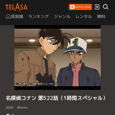
Watch now
見放題
ランキング
ジャンル
レンタル
無料
は
名探偵コナン 第522話（1時間スペシャル）
2009
48
mins