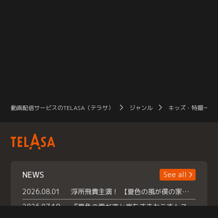
動画配信サービスのTELASA（テラサ）
ジャンル
キッズ・特撮一覧
NEWS
See all
2026.08.01
浮所飛貴主演！ 【夏色の風が僕の家にやってきた】 本日よりテラサで独占配信スタート！
2026.07.18
『夏色の雲が恋と嵐をまきおこす』スペシャルメイキング 【Part1】2026年７月18日（土）23時30分～配信スタート！話題のシーンの裏側を大公開！豪華キャスト大集合！ 『武宮家 真夏の家族会議』開催！