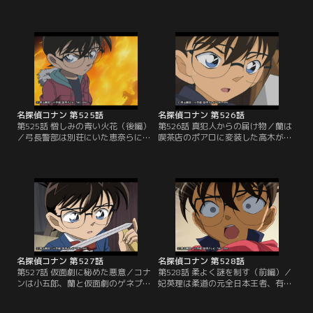
る。容疑者は溝端理子、忠田篤男、
と共に阿笠博士が運転する車でキャ
下鳥太志の3人。理子は古城の彼女
ンプ場へ向かうが、途中でガス欠に
で、忠田は古城率いる走り屋チーム
なってしまう。その時、クラシック
に対抗する別チームのリーダー。下
カーが通りかかり、その車を停車さ
鳥は交通事故死した古城のチームの
せる。事情を説明してガソリンスタ
メンバー、彰の父親だった。新一は
ンドまで乗せて欲しいと頼むが、運
平次と共に犯人とトリックを見破る
転する男性は「一生、ここで待って
が、戻る前兆である発作に襲わ
なよ。クソジジイ」と毒づいて走り
れ…。
去ってしまう。
名探偵コナン 第525話
名探偵コナン 第526話
第525話 憎しみの青い火花（後編）
第526話 真犯人からの届け物／蘭は
／弓長警部は別荘にいた恵奈らに事
喫茶店のポアロに変装した高木がい
情聴取を行い、豪貴が別荘に来た
る事に気付く。証券マンの鳥平貴文
時、何をしていたかを確認。皆は王
がこの付近の自宅で殺害され、高木
様ゲームをしていたと口を揃え、部
はウェイトレスの榎本梓の兄、杉人
屋に全員集まっていたと証言する。
に容疑がかかっている事を明かす。
話を聞いた弓長は仮に発火装置があ
杉人が行方をくらませたため、梓は
ったとしても誰も操作できなかった
監視されていたのだ。鳥平は杉人の
と考える。続いて弓長はガソリン入
上司で、凶器の狩猟用ライフルから
りのポリタンクが運悪く倒れた理由
杉人の指紋が検出されたという。
を質問する。
名探偵コナン 第527話
名探偵コナン 第528話
第527話 仮面劇に秘めた悪意／コナ
第528話 柔よく謎を制す（前編）／
ンは小五郎、蘭と仮面劇のゲネプロ
妃英理は柔道の元全日本王者、有沢
（最後のリハーサル）を観る。劇団
悠子から相談を受けている事を蘭と
マネージャーの志水絹子は本物のレ
コナンに明かす。悠子の夫、嗣郎は