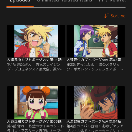
Sorting
人造昆虫カブトボーグVxV 第01話
人造昆虫カブトボーグVxV 第02話
第1話 親父超え！ 勇気のライジン
第2話 さらば友よ！ 涙のメタリッ
グ・プロミネンス／某大会、数々の
ク・ギガトン・クラッシュ／ボーガ
強敵を倒し決勝戦へと駒を進めた天
ー仲間の勝治が突然リュウセイに挑
野河リュウセイ。決勝の相手は謎の
戦状を叩き付けてきた。いつもは冷
組織「ビックバン・オーガニゼーシ
静な勝治には似合わないその挑発的
ョン」の総帥にして最強のボーガー
とも言える行動に戸惑うリュウセ
「ビッグバン」。そのビッグバンに
イ。残り少ない人生を懸けた勝治の
決勝を前に浴びせられた言葉「今の
想いをリュウセイに伝える勝治の母
お前では私には勝てない！」。何が
親。その熱い想いに応えるためリュ
足りないのか悩むリュウセイ。【提
ウセイは勝治の挑戦を受ける事を決
供：バンダイチャンネル】
意。【提供：バンダイチャンネル】
人造昆虫カブトボーグVxV 第03話
人造昆虫カブトボーグVxV 第04話
第3話 守れ！ 鉄壁のサイキック・ド
第4話 ライバル登場！ 必殺ヴァリア
ラゴン・マスター／近所にオープン
ブル・ルルド・ウォーター／リュウ