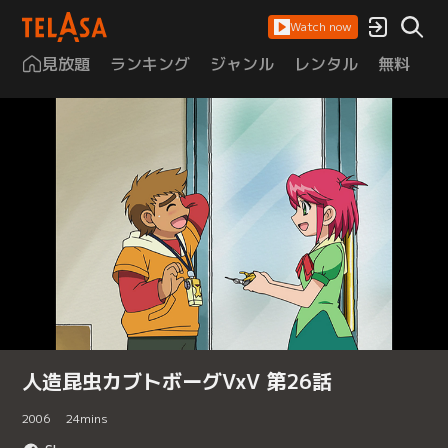
Watch now
見放題
ランキング
ジャンル
レンタル
無料
は
人造昆虫カブトボーグVxV 第26話
2006
24
mins