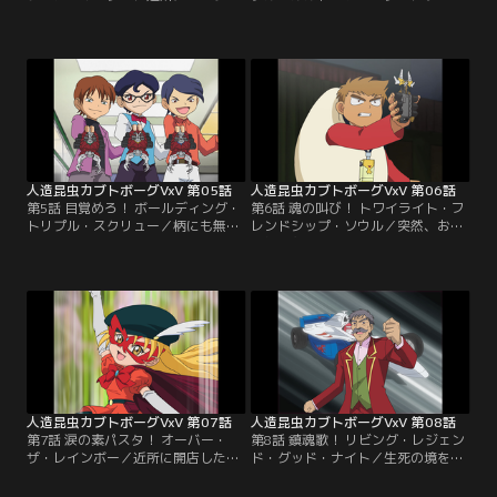
したライバル店の出現により売り上
セイ達の住む町に突然現れた流れ者
げ激減。閉店の危機に見舞われたケ
ボーガー「ジョニー」。次々に町の
ンの店を救う為に立ち上がるリュウ
ボーガー達が倒され、ついにリュウ
セイと勝治。ところがリュウセイが
セイ達の前に現れ挑戦してきた。ジ
暴走、勝手に店の存続をボーグバト
ョニーの正体を調べるべく町の情報
ルの試合に賭けてしまった。ところ
屋「ジェニファーの店」に向かうリ
が相手の中華三兄弟はボーグバトル
ュウセイ達。そこには意外にもジョ
の賞金を開店資金にしていた強者ボ
ニーの過去を知る女が働いていた。
ーガーだった。【提供：バンダイチ
【提供：バンダイチャンネル】
ャンネル】
人造昆虫カブトボーグVxV 第05話
人造昆虫カブトボーグVxV 第06話
第5話 目覚めろ！ ボールディング・
第6話 魂の叫び！ トワイライト・フ
トリプル・スクリュー／柄にも無く
レンドシップ・ソウル／突然、お米
勉強とボーグバトルの両立について
以外の主食を禁じる条例が発令され
語り合うリュウセイ達。そこにリュ
た。パンを食べられなくなったロイ
ウセイの父親・大輝が現れ「両立を
ドは町を出ると言う。「そんな理不
目指すなら塾に来てみないか」と言
尽は許せない」と立ち上がるリュウ
葉をかけた。リュウセイの父親は塾
セイと勝治。主食の選択権を賭けボ
も経営していたのだ。しかしその正
ーグバトルの勝負が始まる。雑魚ボ
体は塾生達を各界の中枢に送り込み
ーガーを倒した後に立ち塞がったの
世界支配を目論む秘密組織だった。
は親友のケン。中華料理屋の息子が
【提供：バンダイチャンネル】
何故…。【提供：バンダイチャンネ
ル】
人造昆虫カブトボーグVxV 第07話
人造昆虫カブトボーグVxV 第08話
第7話 涙の素パスタ！ オーバー・
第8話 鎮魂歌！ リビング・レジェン
ザ・レインボー／近所に開店した大
ド・グッド・ナイト／生死の境をさ
型回転寿司の店。余興としてのボー
まよう勝治。そこに突然スクータで
グバトルにリュウセイの名が。初め
病院に乗り付けた老人が一人、勝治