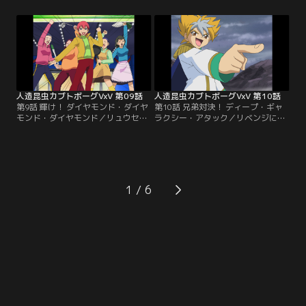
は気乗り薄のリュウセイだったが
の祖父だった。奇跡的に回復した勝
「お寿司食べ放題」に俄然やる気
治につれられロイドの店にやってく
満々。さらに挑発に現れた謎の天才
る。たまたま手にしたカブトボーグ
美少女ボーガー「ベネチアン」に闘
でリュウセイにあっさりと負けてし
志を燃やす。しかし対戦相手のベネ
まうがどうにも収まらない。翌日改
チアンの正体を知ってしまったリュ
めて勝治を参謀にリュウセイに勝負
ウセイは試合での精彩を欠く。【提
を挑む事になった。【提供：バンダ
供：バンダイチャンネル】
イチャンネル】
人造昆虫カブトボーグVxV 第09話
人造昆虫カブトボーグVxV 第10話
第9話 輝け！ ダイヤモンド・ダイヤ
第10話 兄弟対決！ ディープ・ギャ
モンド・ダイヤモンド／リュウセイ
ラクシー・アタック／リベンジに燃
の同級生、石田一の様子がおかし
えるガルフストリーム笹本との対戦
い。憧れの班長、相馬友子に頼まれ
中に突然現れた若い男。次々にマシ
て一肌脱ぐ事になった勝治。原因は
ンを蹴散らし打倒リュウセイの言葉
石田の母親がボーグバトルに夢中に
を残し去ってゆく。男の正体をつか
なり家庭を顧みない事だった。不良
む為にリュウセイ達は早速「マダ
主婦の溜り場「ボーセン」に乗り込
ム・ジェニファーの店」へと出掛け
1
みそこのボスとして君臨する石田の
てゆく。そしてそこに現れたビッグ
母親に勝負を挑む勝治。果たして勝
バン。そこでリュウセイが初めて知
治の勝負と恋の行方は如何に。【提
る驚愕の事実。【提供：バンダイチ
供：バンダイチャンネル】
ャンネル】