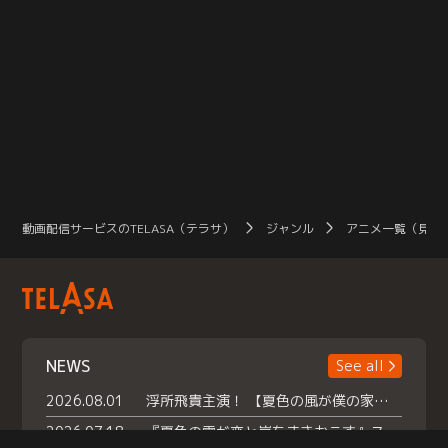
動画配信サービスのTELASA（テラサ）
ジャンル
アニメ一覧（見放
NEWS
See all
2026.08.01
浮所飛貴主演！ 【夏色の風が僕の家にやってきた】 本日よりテラサで独占配信スタート！
2026.07.18
『夏色の雲が恋と嵐をまきおこす』スペシャルメイキング 【Part1】2026年７月18日（土）23時30分～配信スタート！話題のシーンの裏側を大公開！豪華キャスト大集合！ 『武宮家 真夏の家族会議』開催！