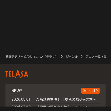
動画配信サービスのTELASA（テラサ）
ジャンル
アニメ一覧（見放
NEWS
See all
2026.08.01
浮所飛貴主演！ 【夏色の風が僕の家にやってきた】 本日よりテラサで独占配信スタート！
2026.07.18
『夏色の雲が恋と嵐をまきおこす』スペシャルメイキング 【Part1】2026年７月18日（土）23時30分～配信スタート！話題のシーンの裏側を大公開！豪華キャスト大集合！ 『武宮家 真夏の家族会議』開催！