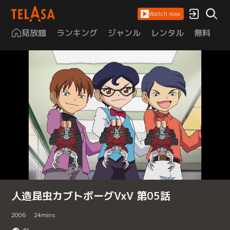
Watch now
見放題
ランキング
ジャンル
レンタル
無料
は
人造昆虫カブトボーグVxV 第05話
2006
24
mins