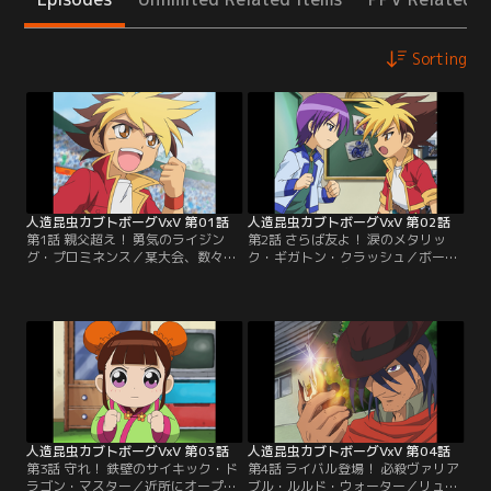
Sorting
人造昆虫カブトボーグVxV 第01話
人造昆虫カブトボーグVxV 第02話
第1話 親父超え！ 勇気のライジン
第2話 さらば友よ！ 涙のメタリッ
グ・プロミネンス／某大会、数々の
ク・ギガトン・クラッシュ／ボーガ
強敵を倒し決勝戦へと駒を進めた天
ー仲間の勝治が突然リュウセイに挑
野河リュウセイ。決勝の相手は謎の
戦状を叩き付けてきた。いつもは冷
組織「ビックバン・オーガニゼーシ
静な勝治には似合わないその挑発的
ョン」の総帥にして最強のボーガー
とも言える行動に戸惑うリュウセ
「ビッグバン」。そのビッグバンに
イ。残り少ない人生を懸けた勝治の
決勝を前に浴びせられた言葉「今の
想いをリュウセイに伝える勝治の母
お前では私には勝てない！」。何が
親。その熱い想いに応えるためリュ
足りないのか悩むリュウセイ。【提
ウセイは勝治の挑戦を受ける事を決
供：バンダイチャンネル】
意。【提供：バンダイチャンネル】
人造昆虫カブトボーグVxV 第03話
人造昆虫カブトボーグVxV 第04話
第3話 守れ！ 鉄壁のサイキック・ド
第4話 ライバル登場！ 必殺ヴァリア
ラゴン・マスター／近所にオープン
ブル・ルルド・ウォーター／リュウ