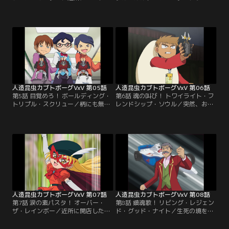
したライバル店の出現により売り上
セイ達の住む町に突然現れた流れ者
げ激減。閉店の危機に見舞われたケ
ボーガー「ジョニー」。次々に町の
ンの店を救う為に立ち上がるリュウ
ボーガー達が倒され、ついにリュウ
セイと勝治。ところがリュウセイが
セイ達の前に現れ挑戦してきた。ジ
暴走、勝手に店の存続をボーグバト
ョニーの正体を調べるべく町の情報
ルの試合に賭けてしまった。ところ
屋「ジェニファーの店」に向かうリ
が相手の中華三兄弟はボーグバトル
ュウセイ達。そこには意外にもジョ
の賞金を開店資金にしていた強者ボ
ニーの過去を知る女が働いていた。
ーガーだった。【提供：バンダイチ
【提供：バンダイチャンネル】
ャンネル】
人造昆虫カブトボーグVxV 第05話
人造昆虫カブトボーグVxV 第06話
第5話 目覚めろ！ ボールディング・
第6話 魂の叫び！ トワイライト・フ
トリプル・スクリュー／柄にも無く
レンドシップ・ソウル／突然、お米
勉強とボーグバトルの両立について
以外の主食を禁じる条例が発令され
語り合うリュウセイ達。そこにリュ
た。パンを食べられなくなったロイ
ウセイの父親・大輝が現れ「両立を
ドは町を出ると言う。「そんな理不
目指すなら塾に来てみないか」と言
尽は許せない」と立ち上がるリュウ
葉をかけた。リュウセイの父親は塾
セイと勝治。主食の選択権を賭けボ
も経営していたのだ。しかしその正
ーグバトルの勝負が始まる。雑魚ボ
体は塾生達を各界の中枢に送り込み
ーガーを倒した後に立ち塞がったの
世界支配を目論む秘密組織だった。
は親友のケン。中華料理屋の息子が
【提供：バンダイチャンネル】
何故…。【提供：バンダイチャンネ
ル】
人造昆虫カブトボーグVxV 第07話
人造昆虫カブトボーグVxV 第08話
第7話 涙の素パスタ！ オーバー・
第8話 鎮魂歌！ リビング・レジェン
ザ・レインボー／近所に開店した大
ド・グッド・ナイト／生死の境をさ
型回転寿司の店。余興としてのボー
まよう勝治。そこに突然スクータで
グバトルにリュウセイの名が。初め
病院に乗り付けた老人が一人、勝治