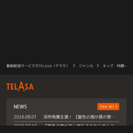
動画配信サービスのTELASA（テラサ）
ジャンル
キッズ・特撮一覧
NEWS
See all
2026.08.01
浮所飛貴主演！ 【夏色の風が僕の家にやってきた】 本日よりテラサで独占配信スタート！
2026.07.18
『夏色の雲が恋と嵐をまきおこす』スペシャルメイキング 【Part1】2026年７月18日（土）23時30分～配信スタート！話題のシーンの裏側を大公開！豪華キャスト大集合！ 『武宮家 真夏の家族会議』開催！