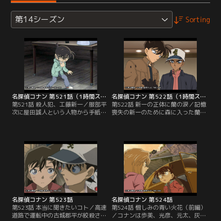
第14シーズン
Sorting
名探偵コナン 第521話（1時間スペシャル）
名探偵コナン 第522話（1時間スペシャル）
第521話 殺人犯、工藤新一／服部平
第522話 新一の正体に蘭の涙／記憶
次に屋田誠人という人物から手紙が
喪失の新一のために森に入った蘭
届く。1年前に工藤新一が解いた殺
は、死羅神を見つけた直後崖下に滑
人事件の推理ミスについて会って話
り落ちて意識を失う。平次らは行方
したいという。真相を暴くと意気込
がわからなくなった蘭を山小屋で発
む平次は、小五郎の車に乗り事件が
見。カツラ用の白髪を見つけ、小屋
起きた東奥穂村へ向かう。風邪を引
の主が死羅神だと睨む。さらにズタ
いて咳き込むコナンを皆は心配する
ズタに切り裂かれた新一の写真と散
が、阿笠博士にもらった風邪薬を飲
乱した鏡の破片を見つけた平次は真
んだので心配ないと伝える。
相に辿り着き、皆を家に集めるよう
に伝える。
名探偵コナン 第523話
名探偵コナン 第524話
第523話 本当に聞きたいコト／高速
第524話 憎しみの青い火花（前編）
道路で運転中の古城郡平が絞殺され
／コナンは歩美、光彦、元太、灰原