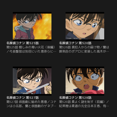
る。容疑者は溝端理子、忠田篤男、
と共に阿笠博士が運転する車でキャ
下鳥太志の3人。理子は古城の彼女
ンプ場へ向かうが、途中でガス欠に
で、忠田は古城率いる走り屋チーム
なってしまう。その時、クラシック
に対抗する別チームのリーダー。下
カーが通りかかり、その車を停車さ
鳥は交通事故死した古城のチームの
せる。事情を説明してガソリンスタ
メンバー、彰の父親だった。新一は
ンドまで乗せて欲しいと頼むが、運
平次と共に犯人とトリックを見破る
転する男性は「一生、ここで待って
が、戻る前兆である発作に襲わ
なよ。クソジジイ」と毒づいて走り
れ…。
去ってしまう。
名探偵コナン 第525話
名探偵コナン 第526話
第525話 憎しみの青い火花（後編）
第526話 真犯人からの届け物／蘭は
／弓長警部は別荘にいた恵奈らに事
喫茶店のポアロに変装した高木がい
情聴取を行い、豪貴が別荘に来た
る事に気付く。証券マンの鳥平貴文
時、何をしていたかを確認。皆は王
がこの付近の自宅で殺害され、高木
様ゲームをしていたと口を揃え、部
はウェイトレスの榎本梓の兄、杉人
屋に全員集まっていたと証言する。
に容疑がかかっている事を明かす。
話を聞いた弓長は仮に発火装置があ
杉人が行方をくらませたため、梓は
ったとしても誰も操作できなかった
監視されていたのだ。鳥平は杉人の
と考える。続いて弓長はガソリン入
上司で、凶器の狩猟用ライフルから
りのポリタンクが運悪く倒れた理由
杉人の指紋が検出されたという。
を質問する。
名探偵コナン 第527話
名探偵コナン 第528話
第527話 仮面劇に秘めた悪意／コナ
第528話 柔よく謎を制す（前編）／
ンは小五郎、蘭と仮面劇のゲネプロ
妃英理は柔道の元全日本王者、有沢
（最後のリハーサル）を観る。劇団
悠子から相談を受けている事を蘭と
マネージャーの志水絹子は本物のレ
コナンに明かす。悠子の夫、嗣郎は