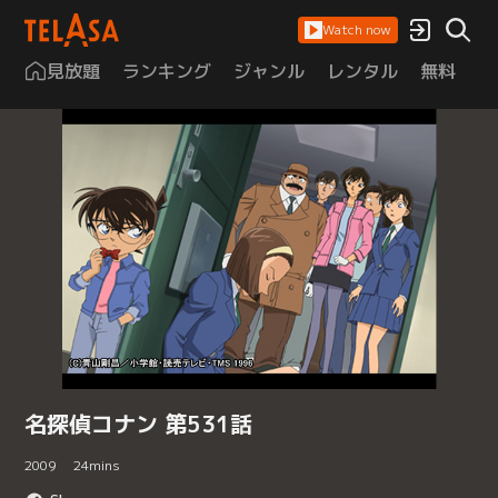
Watch now
見放題
ランキング
ジャンル
レンタル
無料
は
名探偵コナン 第531話
2009
24
mins