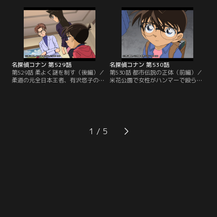
イピア（片手剣）を借りて練習した
ストーカーに狙われているという。
事を明かす。舞台では王子が大臣に
英理が家へ行って盗聴器や隠しカメ
刺され、大臣も落雷によってベラン
ラの有無を調べる事に。英理は悠
ダから奈落へ転落。王は邪魔者2人
子、コナン、蘭とホテルで食事した
が死んで祝杯をあげるが、大臣が酒
後、悠子の自宅へ。到着して間もな
に毒を盛っていたために毒殺されて
く、コナンは納戸で絶命した嗣郎を
しまう。
発見する…。
名探偵コナン 第529話
名探偵コナン 第530話
第529話 柔よく謎を制す（後編）／
第530話 都市伝説の正体（前編）／
柔道の元全日本王者、有沢悠子の
米花公園で女性がハンマーで殴られ
夫、嗣郎が絞殺される。英理は悠子
る事件が発生。身長180センチ以上
が嗣郎にかけた電話の事が引っ掛か
もあるという犯人はハンマー男と呼
り、悠子が犯人と推理する。だが、
ばれ、髪の長い女性ばかり4人が被
死亡推定時刻の午後9時前後は一緒
害者に。蘭と園子がハンマー男の話
にホテルで食事をしていた。悠子が
題を話していると、一緒にいたコナ
席を立ったのはトイレに行った10分
ンが高木刑事と佐藤刑事を発見。2
1
のみ。英理、そしてコナンはどのよ
人はマンション3階の一室にいると
うな方法で嗣郎を殺害したか、推理
思われるハンマー男を張り込み中だ
を巡らせる。
った。