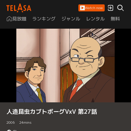
Watch now
見放題
ランキング
ジャンル
レンタル
無料
は
人造昆虫カブトボーグVxV 第27話
2006
24
mins