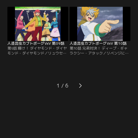
は気乗り薄のリュウセイだったが
の祖父だった。奇跡的に回復した勝
「お寿司食べ放題」に俄然やる気
治につれられロイドの店にやってく
満々。さらに挑発に現れた謎の天才
る。たまたま手にしたカブトボーグ
美少女ボーガー「ベネチアン」に闘
でリュウセイにあっさりと負けてし
志を燃やす。しかし対戦相手のベネ
まうがどうにも収まらない。翌日改
チアンの正体を知ってしまったリュ
めて勝治を参謀にリュウセイに勝負
ウセイは試合での精彩を欠く。【提
を挑む事になった。【提供：バンダ
供：バンダイチャンネル】
イチャンネル】
人造昆虫カブトボーグVxV 第09話
人造昆虫カブトボーグVxV 第10話
第9話 輝け！ ダイヤモンド・ダイヤ
第10話 兄弟対決！ ディープ・ギャ
モンド・ダイヤモンド／リュウセイ
ラクシー・アタック／リベンジに燃
の同級生、石田一の様子がおかし
えるガルフストリーム笹本との対戦
い。憧れの班長、相馬友子に頼まれ
中に突然現れた若い男。次々にマシ
て一肌脱ぐ事になった勝治。原因は
ンを蹴散らし打倒リュウセイの言葉
石田の母親がボーグバトルに夢中に
を残し去ってゆく。男の正体をつか
なり家庭を顧みない事だった。不良
む為にリュウセイ達は早速「マダ
主婦の溜り場「ボーセン」に乗り込
ム・ジェニファーの店」へと出掛け
1
みそこのボスとして君臨する石田の
てゆく。そしてそこに現れたビッグ
母親に勝負を挑む勝治。果たして勝
バン。そこでリュウセイが初めて知
治の勝負と恋の行方は如何に。【提
る驚愕の事実。【提供：バンダイチ
供：バンダイチャンネル】
ャンネル】