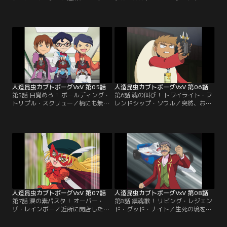
したライバル店の出現により売り上
セイ達の住む町に突然現れた流れ者
げ激減。閉店の危機に見舞われたケ
ボーガー「ジョニー」。次々に町の
ンの店を救う為に立ち上がるリュウ
ボーガー達が倒され、ついにリュウ
セイと勝治。ところがリュウセイが
セイ達の前に現れ挑戦してきた。ジ
暴走、勝手に店の存続をボーグバト
ョニーの正体を調べるべく町の情報
ルの試合に賭けてしまった。ところ
屋「ジェニファーの店」に向かうリ
が相手の中華三兄弟はボーグバトル
ュウセイ達。そこには意外にもジョ
の賞金を開店資金にしていた強者ボ
ニーの過去を知る女が働いていた。
ーガーだった。【提供：バンダイチ
【提供：バンダイチャンネル】
ャンネル】
人造昆虫カブトボーグVxV 第05話
人造昆虫カブトボーグVxV 第06話
第5話 目覚めろ！ ボールディング・
第6話 魂の叫び！ トワイライト・フ
トリプル・スクリュー／柄にも無く
レンドシップ・ソウル／突然、お米
勉強とボーグバトルの両立について
以外の主食を禁じる条例が発令され
語り合うリュウセイ達。そこにリュ
た。パンを食べられなくなったロイ
ウセイの父親・大輝が現れ「両立を
ドは町を出ると言う。「そんな理不
目指すなら塾に来てみないか」と言
尽は許せない」と立ち上がるリュウ
葉をかけた。リュウセイの父親は塾
セイと勝治。主食の選択権を賭けボ
も経営していたのだ。しかしその正
ーグバトルの勝負が始まる。雑魚ボ
体は塾生達を各界の中枢に送り込み
ーガーを倒した後に立ち塞がったの
世界支配を目論む秘密組織だった。
は親友のケン。中華料理屋の息子が
【提供：バンダイチャンネル】
何故…。【提供：バンダイチャンネ
ル】
人造昆虫カブトボーグVxV 第07話
人造昆虫カブトボーグVxV 第08話
第7話 涙の素パスタ！ オーバー・
第8話 鎮魂歌！ リビング・レジェン
ザ・レインボー／近所に開店した大
ド・グッド・ナイト／生死の境をさ
型回転寿司の店。余興としてのボー
まよう勝治。そこに突然スクータで
グバトルにリュウセイの名が。初め
病院に乗り付けた老人が一人、勝治