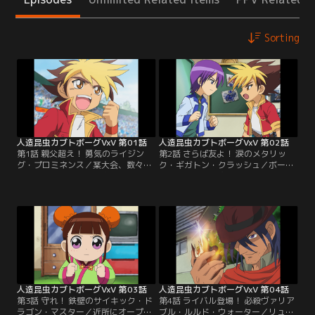
Sorting
人造昆虫カブトボーグVxV 第01話
人造昆虫カブトボーグVxV 第02話
第1話 親父超え！ 勇気のライジン
第2話 さらば友よ！ 涙のメタリッ
グ・プロミネンス／某大会、数々の
ク・ギガトン・クラッシュ／ボーガ
強敵を倒し決勝戦へと駒を進めた天
ー仲間の勝治が突然リュウセイに挑
野河リュウセイ。決勝の相手は謎の
戦状を叩き付けてきた。いつもは冷
組織「ビックバン・オーガニゼーシ
静な勝治には似合わないその挑発的
ョン」の総帥にして最強のボーガー
とも言える行動に戸惑うリュウセ
「ビッグバン」。そのビッグバンに
イ。残り少ない人生を懸けた勝治の
決勝を前に浴びせられた言葉「今の
想いをリュウセイに伝える勝治の母
お前では私には勝てない！」。何が
親。その熱い想いに応えるためリュ
足りないのか悩むリュウセイ。【提
ウセイは勝治の挑戦を受ける事を決
供：バンダイチャンネル】
意。【提供：バンダイチャンネル】
人造昆虫カブトボーグVxV 第03話
人造昆虫カブトボーグVxV 第04話
第3話 守れ！ 鉄壁のサイキック・ド
第4話 ライバル登場！ 必殺ヴァリア
ラゴン・マスター／近所にオープン
ブル・ルルド・ウォーター／リュウ