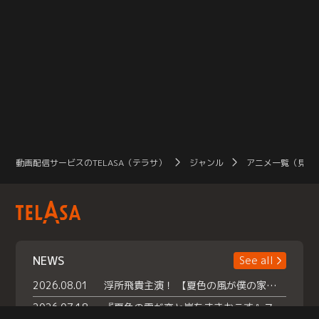
動画配信サービスのTELASA（テラサ）
ジャンル
アニメ一覧（見放
NEWS
See all
2026.08.01
浮所飛貴主演！ 【夏色の風が僕の家にやってきた】 本日よりテラサで独占配信スタート！
2026.07.18
『夏色の雲が恋と嵐をまきおこす』スペシャルメイキング 【Part1】2026年７月18日（土）23時30分～配信スタート！話題のシーンの裏側を大公開！豪華キャスト大集合！ 『武宮家 真夏の家族会議』開催！