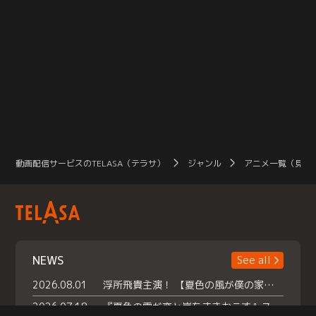
動画配信サービスのTELASA（テラサ）
ジャンル
アニメ一覧（見放
NEWS
See all
2026.08.01
浮所飛貴主演！ 【夏色の風が僕の家にやってきた】 本日よりテラサで独占配信スタート！
2026.07.18
『夏色の雲が恋と嵐をまきおこす』スペシャルメイキング 【Part1】2026年７月18日（土）23時30分～配信スタート！話題のシーンの裏側を大公開！豪華キャスト大集合！ 『武宮家 真夏の家族会議』開催！