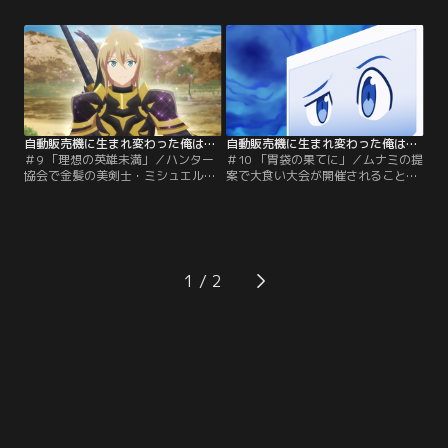
れる4匹の袋熊猫人魔に遭遇！モフ
宮に伝わる伝説のために、階層主を
モフな彼らに癒されつつも、必死に
倒してコインを集めているらしい。
コミュニケーションを試みるハッコ
大食い団も仲間に加わり、一行は迷
ン。果たしてラッミスの元へ帰れる
路階層の階層主である炎巨骨魔へ挑
のか！？
む。
自動販売機に生まれ変わった俺は迷宮を彷徨う 第09話
自動販売機に生まれ変わった俺は迷宮を彷徨う 第10話
＃9 「理想の英雄未満」／ハンター
＃10 「胃袋の果てに」／ムナミの提
協会で金髪の美剣士・ミシュエルと
案で大食い大会が開催されること
出会う。イケメンに振る舞っている
に。大会当日まで順調に参加者が集
ようで時折挙動不審になるミシュエ
まっていたが、食いしん坊のシュイ
ルは、実は極度のコミュ障。ハッコ
と大食い団の参戦により飲食店は一
ンが陰ながら見守る中、ミシュエル
気に赤字のピンチに！店主達に泣き
はコミュ障を克服するため愚者の奇
つかれたハッコンは、飲み物にある
行団へ同行することに。
工夫を凝らした提案をする。
1