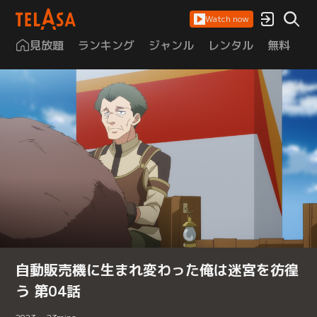
Watch now
見放題
ランキング
ジャンル
レンタル
無料
は
自動販売機に生まれ変わった俺は迷宮を彷徨
う 第04話