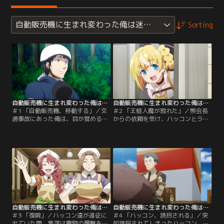
自動販売機に生まれ変わった俺は迷宮を彷徨う
Sorting
自動販売機に生まれ変わった俺は迷宮を彷徨う 第01話
自動販売機に生まれ変わった俺は迷宮を彷徨う 第02話
＃1 「自動販売機、移動する」／交
＃2 「王蛙人魔が現れた」／熊会長
通事故にあった俺は、目が覚めると
からの依頼を受け、ハッコンとラッ
湖のほとりに立っていた。身動きも
ミスは蛙人魔の討伐へ同行すること
取れず、声も出せず、どうやら自動
に。ハンター達への食糧提供を任さ
販売機に生まれ変わってしまったら
れたハッコンは大活躍。護衛として
しい！？戸惑う間にも魔物に襲わ
参加する「愚者の奇行団」の面々と
れ、危機的な状況に。困り果ててい
の交流も深める中、絶え間ない蛙人
ると、目の前にハンターの少女・ラ
魔の発生に異変を感じ…？
ッミスが現れた。
自動販売機に生まれ変わった俺は迷宮を彷徨う 第03話
自動販売機に生まれ変わった俺は迷宮を彷徨う 第04話
＃3 「復興」／ハッコン達が遠征に
＃4 「ハッコン、誘拐される」／突
出ていた間、集落は魔物の襲撃を受
如誘拐されてしまったハッコン。悪