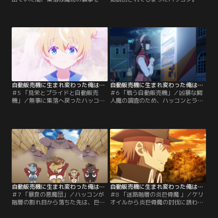
けていた。住人達は無事だったもの
党に連れて来られたアジトには、ラ
の、翌日から村の復興が始まる。ラ
ッミスの幼馴染・ヒュールミもまた
ッミスが持ち前の怪力で瓦礫撤去を
監禁されていた。魔道具技師である
手伝う一方で、ハッコンにもまた、
彼女は、持ち前の頭脳でハッコンの
自動販売機ならではの相談が各所か
能力をすぐに理解する。様々な商品
ら舞い込む。
を駆使しながら助けを待つ2人だ
が…。
自動販売機に生まれ変わった俺は迷宮を彷徨う 第05話
自動販売機に生まれ変わった俺は迷宮を彷徨う 第06話
＃5 「見栄とプライドと自動販売
＃6 「戦う自動販売機」／凶暴な鰐
機」／無事に集落へ戻ったハッコン
人魔の調査のため、ハッコンとラッ
とヒュールミ。2人はスオリの頼み
ミスはふたたび愚者の奇行団と遠征
で魔道具のお披露目会へ参加するこ
へ。たこ焼きや焼きそばなどハッコ
とに。当日、会場にはスオリが目の
ンが提供する食べ物に団員達は大喜
敵にする令嬢のカナシの姿が。出場
び。やがて鰐人魔の生息する沼地へ
者の魔道具が次々披露される中、カ
近づくと、ハッコンは立地を活かし
ナシの用意した魔道具にはある秘密
たある作戦を思いつく。
があった。
自動販売機に生まれ変わった俺は迷宮を彷徨う 第07話
自動販売機に生まれ変わった俺は迷宮を彷徨う 第08話
＃7 「暴食の悪魔団」／ハッコンが
＃8 「迷路階層の炎巨骨魔 」／ケリ
階層の割れ目から落ちた先は、巨大
オイルから炎巨骨魔の討伐に誘われ
な迷路の中。誰も現れないまま数日
たハッコン達。どうやら愚者の奇行
を過ごしていると、豚の魔物に追わ
団は「どんな願いも叶う」という迷