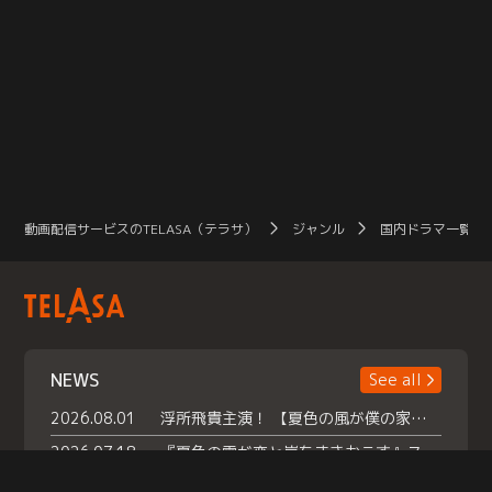
動画配信サービスのTELASA（テラサ）
ジャンル
国内ドラマ一覧（
NEWS
See all
2026.08.01
浮所飛貴主演！ 【夏色の風が僕の家にやってきた】 本日よりテラサで独占配信スタート！
2026.07.18
『夏色の雲が恋と嵐をまきおこす』スペシャルメイキング 【Part1】2026年７月18日（土）23時30分～配信スタート！話題のシーンの裏側を大公開！豪華キャスト大集合！ 『武宮家 真夏の家族会議』開催！
2026.07.15
救命医・遥（今田）の《心揺さぶる過去》や、 麻酔科医・権野（船越英一郎）の《謎多きプライベート》など… 《知られざるエピソード》を独占配信！