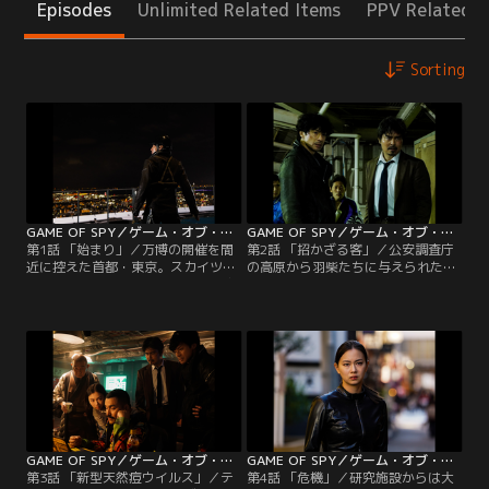
Episodes
Unlimited Related Items
PPV Related I
Sorting
GAME OF SPY／ゲーム・オブ・スパイ 第01話
GAME OF SPY／ゲーム・オブ・スパイ 第02話
第1話 「始まり」／万博の開催を間
第2話 「招かざる客」／公安調査庁
近に控えた首都・東京。スカイツリ
の高原から羽柴たちに与えられた任
ーのレストランでは世界各国の来賓
務は、三日後の東京万博開催までに
たちがパーティーを楽しんでいた。
テロ組織ムンドの潜伏先をあぶり出
その裏でスカイツリー爆破計画が進
し、テロを未然に防ぐことだった。
行しているとも知らずに……極秘任
残された時間は72時間。公安警察が
務を受け、爆弾の在処を探している
確保したムンドの末端工作員の携帯
香月、レイ、夏目、久我山らGOSの
端末から、国内のある組織との繋が
メンバー。その時、武装した工作員
りに気付く羽柴たち。それはいま関
の集団がレストラン会場を襲撃す
東一帯で勢力を急拡大している最凶
る！
最悪の犯罪集団で--。
GAME OF SPY／ゲーム・オブ・スパイ 第03話
GAME OF SPY／ゲーム・オブ・スパイ 第04話
第3話 「新型天然痘ウイルス」／テ
第4話 「危機」／研究施設からは大