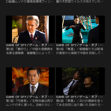
ロ組織ムンドの最高指導者ヴィンス
量の天然痘ウイルスが消えていた。
がフィリピンを出国したとの情報を
羽柴たちは教授の失踪前の行動から
得た羽柴たち。潜伏先が特定できな
テロ組織の日本国内での潜伏先を突
い中、唯一の手掛かりは三か月前に
き止める。アジトに殴り込みをかけ
失踪したウイルス学の世界的権威、
る羽柴たちだったが、既に御薬袋教
御薬袋教授の行方。鍵は筑波にある
授は殺害されていた。アジトには既
と考えた羽柴たちは御薬袋教授の研
存の天然痘ウイルスに手を加え、新
究チームが入っている研究施設へと
たに培養された生物兵器「新型天然
向かう。
痘ウイルス」が！
GAME OF SPY／ゲーム・オブ・スパイ 第05話
GAME OF SPY／ゲーム・オブ・スパイ 第06話
第5話 「裏切り」／中国大使館員を
第6話 「奪還」／張健龍たちは新潟
名乗る諜報員・張健龍らによって生
の漁港から海路で中国を目指してい
物兵器を奪われた羽柴たち。一方そ
た。その前に羽柴と香月が立ちはだ
の頃、香月の妻と娘がムンドの手に
かる。張健龍の部下・劉梓豪の強さ
よって拉致されていた。「家族を返
に圧倒される羽柴たち。一方その
して欲しければ、中国から兵器を奪
頃、夏目はPCモニターを操作してい
い返せ」と新たな要求を受ける香月
て……中国側に寝返ったレイだった
たち。羽柴と香月は張健龍の後を追
が、その真の目的は？--生物兵器を
うが、そこで目にしたものとは--。
巡る戦いが始まった！
GAME OF SPY／ゲーム・オブ・スパイ 第07話
GAME OF SPY／ゲーム・オブ・スパイ 第08話
第7話 「内通者」／生物兵器は再び
第8話 「黒幕」／井川の痕跡を追っ
ムンドの手に渡った。羽柴たちに残
てある別荘に辿り着いた羽柴たちだ
された時間は9時間を切っていた。
ったが、羽柴に銃を向ける人物がい