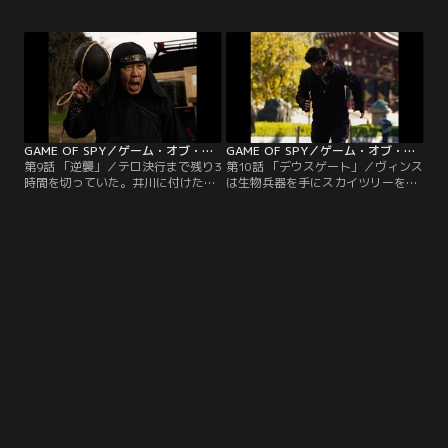
唯一の手掛かりはヴィンスと一緒に
た！銃を向けたまま対峙する羽柴た
いた日本人・井川の存在。SNS上か
ち。そこで、羽柴の知られざる過去
ら井川の痕跡を捜し始める夏目だっ
が明らかになる。羽柴とある人物と
たが、井川はある人物と繋がってい
の因縁、香月の過去……そしてつい
て--。一方、羽柴はメンバーの中
に、今回のテロ予告の真の目的が明
に”内通者”がいるのではと疑い始め
らかになる--。
ていた--。
GAME OF SPY／ゲーム・オブ・スパイ 第09話
GAME OF SPY／ゲーム・オブ・スパイ 第10話（最終話）
第9話 「逆襲」／テロ決行まで残り3
第10話 「デウスゲート」／ヴィンス
時間を切っていた。井川に付けた発
は生物兵器を手にスカイツリーを目
信器を辿り、敵のアジトに向かう羽
指していた。目的は東京を壊滅さ
柴たち。しかし途中で通信が途切
せ、テロで蔓延した世界へと変貌さ
れ、井川の行方を見失ってしまう。
せること。そしてもう一つの目的は-
その時、羽柴の携帯が鳴る。電話の
-？！テロ決行の時刻まで残り30
主は思わぬ人物だった。そしてつい
分。瀕死の羽柴はヴィンスを追う
にGOSとヴィンスの最終決戦が始ま
が、遂にその姿を見失う。気を失っ
ろうとしていた。激しい銃撃戦の最
て倒れる羽柴の耳にある声が届いて-
中、ある人物が命を落とし--。
-。