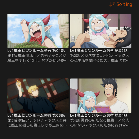
Sorting
Lv1魔王とワンルーム勇者 第01話
Lv1魔王とワンルーム勇者 第02話
第1話 魔王復活！／勇者マックスが
第2話 メガネ女にご用心／マックス
魔王を倒して10年。なぜか幼い姿で
の私生活を調べるため、魔王は女子
復活した魔王は、早速マックスの元
高生に変身して彼を尾行する。だ
へ復讐を果たしにいくのだが……。
が、あまりに情けない姿を目撃！呆
そこにいたのは、うだつの上がらな
れて立ち去ろうとすると、マックス
い男だった！世界を救った男に何が
が不良に絡まれてしまう。過去に暴
あったのか！？
力沙汰を起こしたマックスは……。
Lv1魔王とワンルーム勇者 第03話
Lv1魔王とワンルーム勇者 第04話
第3話 僧侶フレッド／マックスと共
第4話 勇者の新たなる挑戦！／恋人
に魔王を倒した戦士レオが王国を離
のいないマックスのためにお見合い
反した。その情報に険しい表情を浮
を計画する魔王とゼニア。配下の美
かべるマックス。さらにゼニアとの
少女にお気に入りがいれば、セッテ