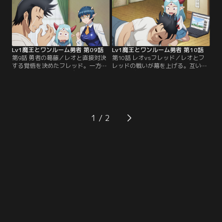
フレッドが現れる！
会うことに。
Lv1魔王とワンルーム勇者 第09話
Lv1魔王とワンルーム勇者 第10話
第9話 勇者の葛藤／レオと直接対決
第10話 レオvsフレッド／レオとフ
する覚悟を決めたフレッド。一方の
レッドの戦いが幕を上げる。互いの
マックスは相変わらず自堕落な生活
想いをぶつけ合うが、もはやそれは
を続け、公園で魔王とサラとバドミ
戦いではなく「殺し合い」だった。
ントンをすることに。魔王とのゲー
マックスはそれでも動こうとせず、
ム中に、「何もせんでよいのか」と
呆れた魔王は家を出ていってしま
詰め寄られるが……。
う。だが、その魔王が戦場に現
れ……！？
1