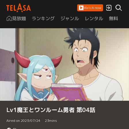
Watch now
見放題
ランキング
ジャンル
レンタル
無料
は
Lv1魔王とワンルーム勇者 第04話
Aired on 2023/07/24
23
mins