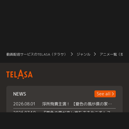
動画配信サービスのTELASA（テラサ）
ジャンル
アニメ一覧（見放
NEWS
See all
2026.08.01
浮所飛貴主演！ 【夏色の風が僕の家にやってきた】 本日よりテラサで独占配信スタート！
2026.07.18
『夏色の雲が恋と嵐をまきおこす』スペシャルメイキング 【Part1】2026年７月18日（土）23時30分～配信スタート！話題のシーンの裏側を大公開！豪華キャスト大集合！ 『武宮家 真夏の家族会議』開催！
2026.07.15
救命医・遥（今田）の《心揺さぶる過去》や、 麻酔科医・権野（船越英一郎）の《謎多きプライベート》など… 《知られざるエピソード》を独占配信！