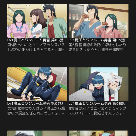
騒動をマスコミに嗅ぎつけられ、か
ィングするというのだが……。さら
つての仲間であり魔導庁長官の僧侶
に魔王はマックスに魔族への転生を
フレッドにも睨まれてしまう。
勧め、転生説明会を開催する。
Lv1魔王とワンルーム勇者 第05話
Lv1魔王とワンルーム勇者 第06話
第5話 へいかとっ！／マックスが久
第6話 国境線の攻防／卓球をしたり
しぶりに出かけようとすると、魔王
温泉に入ったりと、旅行を満喫する
に懇願され2人でショッピングモー
マックスと魔王。そんな中、王国と
ルを回ることに。おめかしした2人
共和国の国境線で戦闘が始まる。だ
の距離感はどう見てもデート！？だ
が偵察に向かった2人が見たのは、
が、そんな2人の前にレオの配下が
小競り合い程度の争い。王国軍も
近づきつつあった。
早々に撤退するかに見えたが……。
Lv1魔王とワンルーム勇者 第07話
Lv1魔王とワンルーム勇者 第08話
第7話 秘書官がんばる／魔王から魔
第8話 決別／ゼニアによってマック
導庁の調査を任されたゼニアは、勘
スのアパートに搬送されたリム。女
違いから独断で魔導庁に潜入してし
子高生魔王が助けた体にするが、魔
まう。ポンコツっぷりを発揮しなが
王がリムを気に入ってしまい……。
ら強引に突き進むゼニア。ようやく
そんな中、リムの元にフレッドから
目的の部屋へ潜り込むが……そこに
連絡が入り、マックスはフレッドと