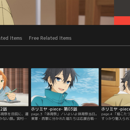
ated Items
Free Related Items
02話
ホリミヤ -piece- 第03話
ホリミヤ -piec
／体育祭を目前に、運
page.3 「体育祭」／いよいよ体育祭当日。
page.4 「堀
かない顔。宮村も
東軍・西軍に分かれた堀たちは応援合戦に
すっかり魅入られ
乗り気ではなかっ
騎馬戦、リレーに借り物競争と大盛り上が
会った仙石と仙石
前の雰囲気の中、仙
り。乗り気ではなかった面々、そして宮村
までもがこたつに