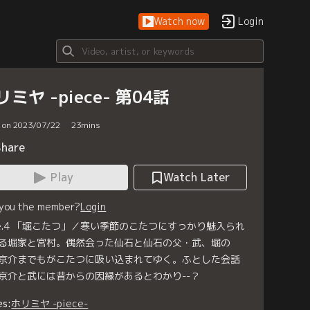
Watch now
Login
リミヤ -piece- 第04話
d on 2023/07/22
23
mins
Share
Play
Watch Later
 you the member?
Login
ge.4 「堀こたつ」／寒い季節のこたつにすっかり魅入られ
る堀家と宮村。偶然会った仙石と仙石の父・武、堀の
京介までもがこたつに吸い込まれてゆく。ふとした会話
京介と武には昔からの因縁があるとわかり--？
es:
ホリミヤ -piece-