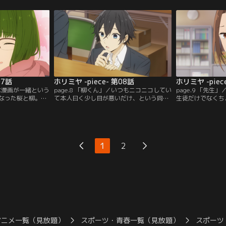
実習に立ち向かう
もいつしか本気で体育祭に臨むことに。
した会話から京介
あるとわかり--？
07話
ホリミヤ -piece- 第08話
ホリミヤ -piec
きな漫画が一緒という
page.8 「柳くん」／いつもニコニコしてい
page.9 「先
なった桜と柳。し
て本人曰く少し目が悪いだけ、という同級
生徒だけでなくち
ていないと囁かれ
生・柳明音。しかしみんなは柳の事は意外
もいる。英語教師
陰口にさらされて
と知らなくて……実は寝坊常習犯で朝が弱
議な雰囲気のある
少ない沢田もだっ
くて、寝起きにはギャップが--？柳の知ら
る日由紀は偶然の
く、戸惑う日々
れざる一面が徐々に明らかになってゆく。
人で話すことにな
1
2
アニメ一覧（見放題）
スポーツ・青春一覧（見放題）
スポーツ