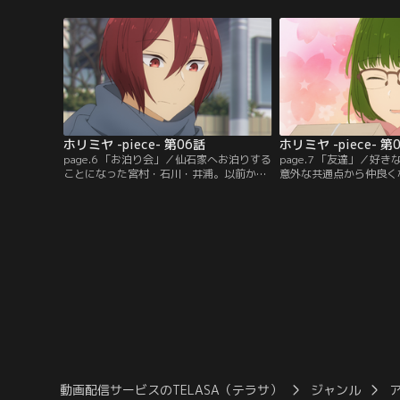
う。その理由は堀と共有している“秘密”が
石・レミ・桜たちは調理
原因で--。
事となる。
ホリミヤ -piece- 第06話
ホリミヤ -piece- 第
page.6 「お泊り会」／仙石家へお泊りする
page.7 「友達」／好
ことになった宮村・石川・井浦。以前から
意外な共通点から仲良く
宮村には秘密があると怪しんでいた仙石
かし周囲からは釣り合っ
は、千載一遇のチャンスと無防備に眠る宮
てしまい……そして人の
村から秘密を暴こうとする。しかしそれが
いるのは同学年に友達が
とんでもない誤解に発展してしまい--。
た。学生生活は時に厳し
で。
動画配信サービスのTELASA（テラサ）
ジャンル