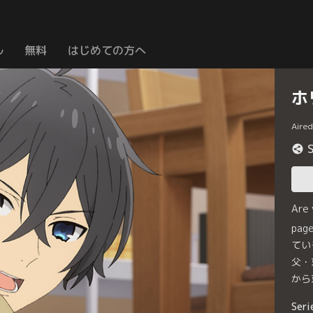
ル
無料
はじめての方へ
ホ
Aire
Are
pa
てい
父・
から
Seri