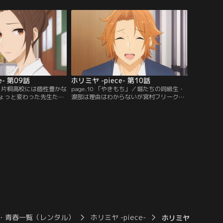
と武には昔からの因縁が
てきて……？
e- 第09話
ホリミヤ -piece- 第10話
生」／片桐高校には個性豊かな
page.10 「やきもち」／堀たちの同級生・
ょっと変わった先生たち
渡部は理由はわからないが宮村フリーク。
の安田先生、そして不思
宮村に異常な興味を抱く渡部の「におい」
物理教師の中峰先生。あ
を堀は敏感に察知する。ある日堀は渡部に
きっかけで中峰先生と2
マーキングされた宮村に激怒し、二人は喧
る。
嘩をしてしまう。
・青春一覧（レンタル）
ホリミヤ -piece-
ホリミヤ -piece- 