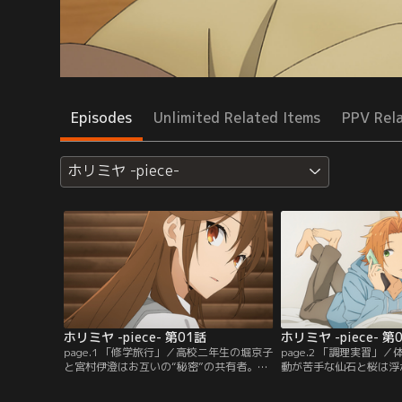
Episodes
Unlimited Related Items
PPV Rel
ホリミヤ -piece-
ホリミヤ -piece- 第01話
ホリミヤ -piece- 第
page.1 「修学旅行」／高校二年生の堀京子
page.2 「調理実習」
と宮村伊澄はお互いの“秘密”の共有者。修
動が苦手な仙石と桜は浮
学旅行にプール、四季折々の行事や学生生
過去の思い出からあまり
活を楽しむ同級生たちの中、宮村は憂鬱そ
たが--。そんな体育祭