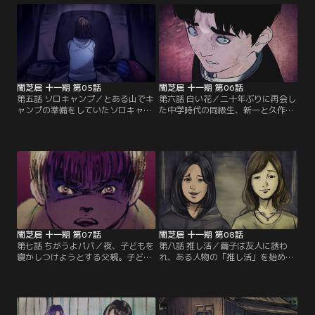
たタクシー。運転手はルームミラー
越しに思いもよらぬ一言をかけてき
て…。
闇芝居 十一期 第05話
闇芝居 十一期 第06話
第五話 ソロキャンプ／とある山でキ
第六話 白い花／二十年ぶりに再会し
ャンプの準備をしていたソロキャン
た中学時代の同級生、新一と久作。
プ初心者の真奈美。そこにやって来
当時の思い出話に花を咲かせて、楽
たのは、高校の同級生の川口だった
しい時間を過ごすのかと思いき
のだが…。
や…。
闇芝居 十一期 第07話
闇芝居 十一期 第08話
第七話 ちがうよパパ／夜、子どもを
第八話 推し活／繭子は友人に誘わ
寝かしつけようとする父親。子ども
れ、ある人物の「推し活」を始め
は眠る前に「あのお話を聞きたい」
る。次第に「推し活」が楽しくなっ
とせがみ、父親は自分の体験した怪
ていく繭子だったが、娘から「推
談話を始めるのだが…。
し」の意外な正体を知らされ…。