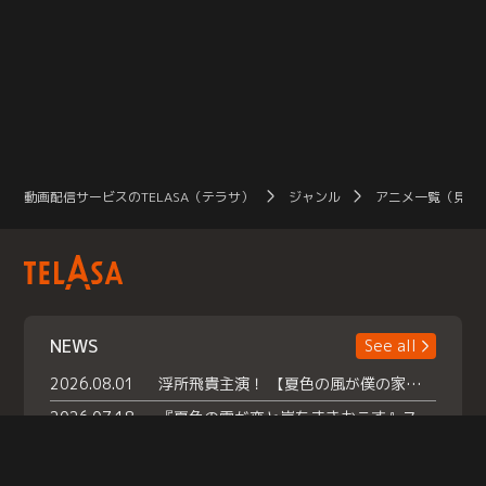
動画配信サービスのTELASA（テラサ）
ジャンル
アニメ一覧（見放
NEWS
See all
2026.08.01
浮所飛貴主演！ 【夏色の風が僕の家にやってきた】 本日よりテラサで独占配信スタート！
2026.07.18
『夏色の雲が恋と嵐をまきおこす』スペシャルメイキング 【Part1】2026年７月18日（土）23時30分～配信スタート！話題のシーンの裏側を大公開！豪華キャスト大集合！ 『武宮家 真夏の家族会議』開催！
2026.07.15
救命医・遥（今田）の《心揺さぶる過去》や、 麻酔科医・権野（船越英一郎）の《謎多きプライベート》など… 《知られざるエピソード》を独占配信！