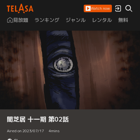
Watch now
見放題
ランキング
ジャンル
レンタル
無料
は
闇芝居 十一期 第02話
Aired on 2023/07/17
4
mins