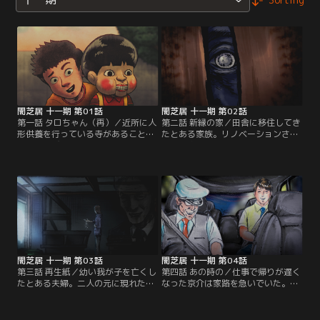
闇芝居 十一期 第01話
闇芝居 十一期 第02話
第一話 タロちゃん（再）／近所に人
第二話 新縁の家／田舎に移住してき
形供養を行っている寺があることを
たとある家族。リノベーションされ
知って遊びにいった子供達。そこに
た古民家を村から提供され、夫と娘
は持ち主だった人々の思いが詰まっ
は大喜びなのだが、美佐子だけは田
た無数の人形たちが不気味に鎮座し
舎の生活に馴染めず不安な日々を過
ていた。その中の一つで遊び始めた
ごし…。
子供達だったが…。
闇芝居 十一期 第03話
闇芝居 十一期 第04話
第三話 再生紙／幼い我が子を亡くし
第四話 あの時の／仕事で帰りが遅く
たとある夫婦。二人の元に現れた謎
なった京介は家路を急いでいた。だ
の老人が差し出した封書には、意味
が、こんなときに限ってなかなかタ
深な再生紙の作り方が書かれてい
クシーは停まってくれない。苛立ち
て…。
を見せる京介の前に、やっと止まっ