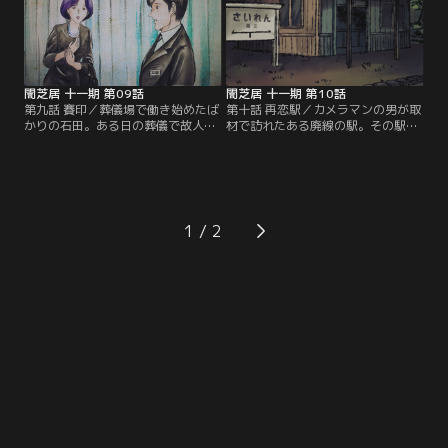
闇芝居 十一期 第09話
闇芝居 十一期 第10話
第九話 賽印／葬儀場で働き始めたば
第十話 再恋駅／カメラマンの男が取
かりの石田。ある日の葬儀で故人の
材で訪れたある廃線の駅。その駅に
足の裏に、さっきまでなかったはず
かつての恋人から貰ったものを供え
の奇妙な文字が書かれているのを見
ると終わった恋が再燃するという噂
つける。それはこの業界で働く人々
があったが、男はそこであるモノを
の間で噂される「賽印（さいん）」
見つけてしまい…。
という都市伝説に酷似しており…。
1