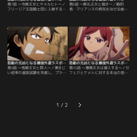
第7話 ～冷酷王女とヤメルヒト～／
第8話 ～無礼王女と裁き～／婚約
フリージア王国騎士団に入隊するた
者・マリアンヌの病気を治せる能力
めに2年間、鍛錬に励んできたアー
者を見つけるために暗躍をしていた
サーは、見事入隊試験に合格。叙任
ジルベール。私的な目的の為に王族
式の場で、改めてプライドのことを
を裏切り、義姉の名に傷をつける行
一生かけて護ると誓うのだった。そ
いをしていたジルベールにステイル
んなめでたい出来事の後、ジルベー
は怒りを向け、即座に彼を断罪しよ
ルが不穏な動きを開始。以前から推
うをする。しかし、ジルベールに関
し進めていた国民に特殊能力の申請
するゲーム本来のシナリオを思い出
を義務化させる法案を可決すべく、
していたプライドはそれを制止。彼
脅迫気味にプライドに迫る。【提
の心情を慮り…。【提供：バンダイ
供：バンダイチャンネル】
チャンネル】
悲劇の元凶となる最強外道ラスボス女王は民の為に尽くします。 第09話
悲劇の元凶となる最強外道ラスボス女王は民の為に尽くします。 第10話
第9話 ～残酷王女と罪人～／凄まじ
第10話 ～薄情王女は潜入する～／セ
い倍率の選抜試験を突破し、プライ
フェクとケメトに対する本当の思い
ドの近衛騎士に就任したアーサー。
に気が付き、涙を流したヴァル。そ
その結果にプライド、ステイル、テ
んな彼の姿を見たプライドは捕らわ
ィアラはそれぞれ喜びの声をあげ
れた2人の救出、そして人身売買組
る。後日、公務を終え、宮殿への帰
織を壊滅させるべく、ステイル、ア
路につく4人は、行き倒れているヴ
ーサー、ジルベールと共に行動を開
ァルを発見する。以前交わした隷属
始。ジルベールの年齢操作の能力を
1
の契約の中の“心から誰かの助けを
駆使して、敵の本拠地へと潜入した
望む時は私のもとを訪れなさい”と
一同はセフェクとケメトを捜索。さ
いう命令に従い…。【提供：バンダ
らに敵を制圧しながら…。【提供：
イチャンネル】
バンダイチャンネル】