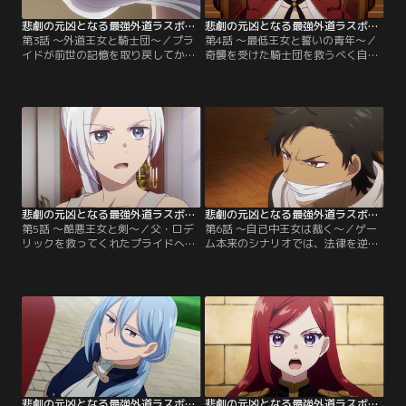
ャンネル】
チャンネル】
悲劇の元凶となる最強外道ラスボス女王は民の為に尽くします。 第03話
悲劇の元凶となる最強外道ラスボス女王は民の為に尽くします。 第04話
第3話 ～外道王女と騎士団～／プラ
第4話 ～最低王女と誓いの青年～／
イドが前世の記憶を取り戻してか
奇襲を受けた騎士団を救うべく自ら
ら、3年の月日が経過。この間に起
戦場に立ったプライド。彼女は、ラ
こるはずだった悲劇は回避され、11
スボスとしてのチート能力を存分に
歳のプライドはステイルやティアラ
発揮し、敵を瞬く間に撃退。見事、
と共に平和な時間を過ごしていた。
ゲーム本来のシナリオで死ぬ運命だ
だが、自身のラスボス女王としての
ったロデリックや騎士たちの救出に
チート能力を実感したことで、ゲー
成功する。後日、今回の事件につい
ム通りの最悪の未来に近づいている
て会談の場を設けたプライドとロデ
のではないかと不安を募らせるプラ
リックたち。その場でロデリックか
イド……。【提供：バンダイチャン
ら…。【提供：バンダイチャンネ
ネル】
ル】
悲劇の元凶となる最強外道ラスボス女王は民の為に尽くします。 第05話
悲劇の元凶となる最強外道ラスボス女王は民の為に尽くします。 第06話
第5話 ～酷悪王女と剣～／父・ロデ
第6話 ～自己中王女は裁く～／ゲー
リックを救ってくれたプライドへの
ム本来のシナリオでは、法律を逆手
忠誠を誓ったアーサーは、彼女を護
にとり非道な行いを繰り返していた
る騎士になることを決意。さっそく
極悪女王・プライド。11歳のプライ
稽古を開始し、後に最強の騎士と謳
ドはそんな自分と同じ轍を踏むまい
われるまでになる剣術の才能の片鱗
と、法律を正しく運用するため勉強
を覗かせる。一方、ゲーム内での出
に励むことに。そんな折、母・ロー
来事が頭をよぎり、アーサーやロデ
ザから次期女王として騎士団を奇襲
リックのことが気になったプライド
した盗賊の1人・ヴァルを裁くこと
は、ステイルと共に騎士団演習場
を命じられる。本来であれば死罪が
へ。【提供：バンダイチャンネル】
妥当であるものの…。【提供：バン
ダイチャンネル】
悲劇の元凶となる最強外道ラスボス女王は民の為に尽くします。 第07話
悲劇の元凶となる最強外道ラスボス女王は民の為に尽くします。 第08話