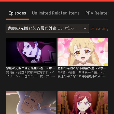
Episodes
Unlimited Related Items
PPV Related I
悲劇の元凶となる最強外道ラスボス女王は民の為に尽くし
Sorting
悲劇の元凶となる最強外道ラスボス女王は民の為に尽くします。 第01話
悲劇の元凶となる最強外道ラスボス女王は民の為に尽くします。 第02話
第1話 ～我儘王女は目を覚ます～／
第2話 ～極悪王女は義弟に願う～／
フリージア王国の第一王女・プライ
義理の弟になった平民出身の少年・
ド。8歳の頃、突如として前世の記
ステイルのことを温かく迎え入れた
憶を取り戻した彼女は、かつてハマ
プライド。ゲーム本来のシナリオで
っていた乙女ゲーム「君と一筋の光
は、自身に憎悪を向けるようになる
を」の世界に転生していたことに気
彼の幸せを願い、プライドはさっそ
が付く。このままゲームのストーリ
く行動を開始。フリージア王国の王
ー通りに時が経てば、待っているの
配にして父・アルバートの協力もあ
は極悪非道ラスボス女王に成り下が
って2人は信頼関係を築くのだっ
った自身が国や多くの民を苦しめる
た。だが、その様子を王国の宰相・
最悪の未来…。【提供：バンダイチ
ジルベールは…。【提供：バンダイ