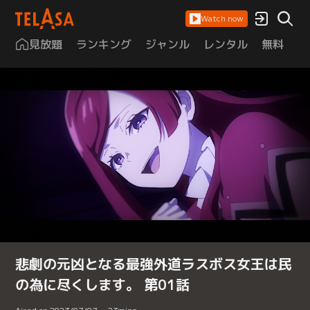
Watch now
見放題
ランキング
ジャンル
レンタル
無料
は
悲劇の元凶となる最強外道ラスボス女王は民
の為に尽くします。 第01話