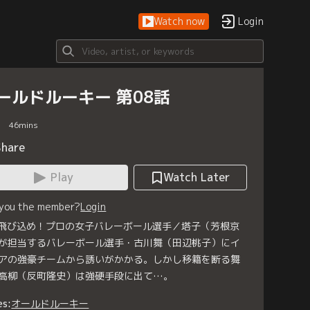
Watch now
Login
ールドルーキー 第08話
46
mins
Share
Play
Watch Later
 you the member?
Login
 飛び込め！プロの女子バレーボール選手／塔子（芳根京
が担当するバレーボール選手・古川舞（田辺桃子）にイ
アの強豪チームから誘いがかかる。しかし移籍を断る舞
高柳（反町隆史）は強硬手段に出て…。
es:
オールドルーキー