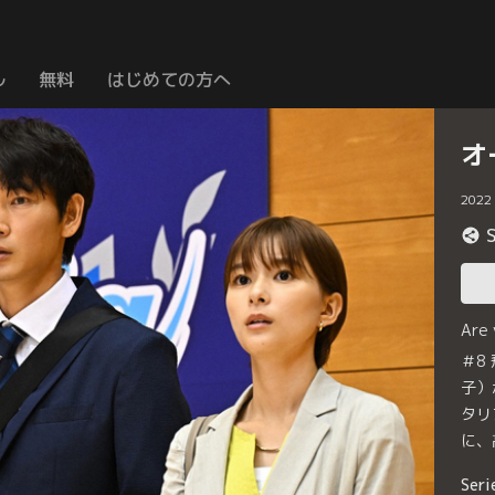
ル
無料
はじめての方へ
オ
2022
Are
＃8
子）
タリ
に、
Seri