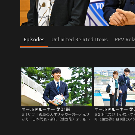
Episodes
Unlimited Related Items
PPV Rel
オールドルーキー 第01話
オールドルーキー 第
＃1 いけ！孤高の天才サッカー選手／元サ
＃2 羽ばたけ！少女ス
ッカー日本代表・新町（綾野剛）は、所属
町（綾野剛）は9歳のス
チーム解散後、引退を余儀なくされる。37
手・牧村ひかり（佐竹晃
歳で新たな職に挑むも苦難が続く中、スポ
るが、父・悠一（桂宮治
ーツマネージメント会社から声がかか
ない。さらに世界最大手