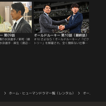
ー 第09話
オールドルーキー 第10話（最終話）
危機の水泳選手／新町（綾
＃10 さよなら！オールドルーキー／「ビク
水泳選手・麻生（渡辺翔
トリー」を解雇され、全く関係ない仕事を
違反で4年間の資格停止
していた新町（綾野剛）。そんな中、海外
早々に契約解除を決断す
チームへの移籍交渉が暗礁に乗り上げた伊
）に新町は反発し…。
垣（神尾楓珠）が新町を頼ってきて…。
）
ホーム・ヒューマンドラマ一覧（レンタル）
オールドルー