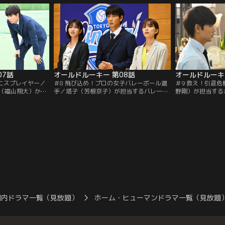
島だが…。
07話
オールドルーキー 第08話
オールドルーキ
テニスプレイヤー／
＃8 飛び込め！プロの女子バレーボール選
＃9 救え！引退
（福山翔大）から
手／塔子（芳根京子）が担当するバレーボ
野剛）が担当する
れた「ビクトリ
ール選手・古川舞（田辺桃子）にイタリア
太）がドーピング
の契約意義を熱く
の強豪チームから誘いがかかる。しかし移
を言い渡された。
）には秘めた想い
籍を断る舞に、高柳（反町隆史）は強硬手
る高柳（反町隆史
段に出て…。
国内ドラマ一覧（見放題）
ホーム・ヒューマンドラマ一覧（見放題