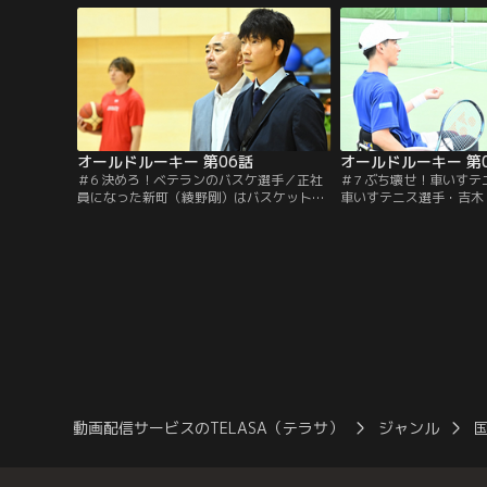
り…。
出し…。
オールドルーキー 第06話
オールドルーキー 第
＃6 決めろ！ベテランのバスケ選手／正社
＃7 ぶち壊せ！車いす
員になった新町（綾野剛）はバスケットボ
車いすテニス選手・吉木
ール選手の新垣（浅利陽介）を担当するこ
マネージメントを依頼さ
とに。だが移籍を希望していた新垣は練習
ー」。パラアスリートと
中に大ケガをし、引退の危機に追い込ま
訴える梅屋敷（増田貴久
れ…。
があり…。
動画配信サービスのTELASA（テラサ）
ジャンル