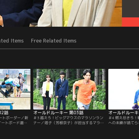
ated Items
Free Related Items
02話
オールドルーキー 第03話
オールドルーキ
ケートボーダー／新
＃3 越えろ！ビッグマウスのマラソンラン
＃4 燃え尽きろ
ケートボード選
ナー／塔子（芳根京子）が担当するマラソ
への未練が捨てら
）の獲得を任され
ン界の絶対的エース・秀島（田中樹）がレ
そんな中、今季限
）は取り付く島も
ースで惨敗。敗北を塔子のせいにし、新町
DeNAベイスター
の競合他社も動き
（綾野剛）を担当に変えて練習を始めた秀
生）の最後の担当