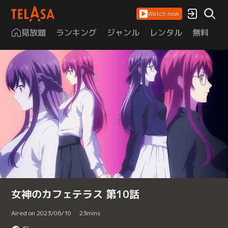
Watch now
見放題
ランキング
ジャンル
レンタル
無料
は
女神のカフェテラス 第10話
Aired on 2023/06/10
23
mins