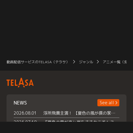
動画配信サービスのTELASA（テラサ）
ジャンル
アニメ一覧（見放
NEWS
See all
2026.08.01
浮所飛貴主演！ 【夏色の風が僕の家にやってきた】 本日よりテラサで独占配信スタート！
2026.07.18
『夏色の雲が恋と嵐をまきおこす』スペシャルメイキング 【Part1】2026年７月18日（土）23時30分～配信スタート！話題のシーンの裏側を大公開！豪華キャスト大集合！ 『武宮家 真夏の家族会議』開催！
2026.07.15
救命医・遥（今田）の《心揺さぶる過去》や、 麻酔科医・権野（船越英一郎）の《謎多きプライベート》など… 《知られざるエピソード》を独占配信！