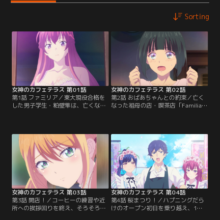
Sorting
女神のカフェテラス 第01話
女神のカフェテラス 第02話
第1話 ファミリア／東大現役合格を
第2話 おばあちゃんとの約束／亡く
した男子学生・粕壁隼は、亡くなっ
なった祖母の店・喫茶店「Familia」
た祖母が営んでいた喫茶店
を立て直すことを決意した隼。なし
「Familia」を畳むため、3年ぶりに
崩し的に、住み込みバイトの5人と
店を訪れる。しかし、そこには祖母
の共同生活も始まったのだが、女5
が住み込みで雇っていた5人の女の
人に男1人の中で、初日からトラブ
子たちが暮らしていた。5人は店を
ルばかり。肝心の経営もうまくいか
潰させないように、あの手この手で
ず、コーヒーの腕もイマイチ。5人
隼を陥落させようとする。赤字まみ
のバイトたちから時に優しく、時に
れの喫茶店はあるだけ無駄だと考え
厳しく諭され…。【提供：バンダイ
ていた隼だったが…。【提供：バン
チャンネル】
ダイチャンネル】
女神のカフェテラス 第03話
女神のカフェテラス 第04話
第3話 開店！／コーヒーの練習や近
第4話 桜まつり！／ハプニングだら
所への挨拶回りを終え、そろそろ喫
けのオープン初日を乗り越え、1週
茶店をリニューアルオープンしよう
間が経過。最初の勢いも徐々に失い