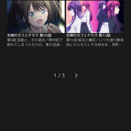
を見た隼は、最後のデートと称し、
は夏本番に突入し、喫茶店
紅葉が愛する祖母直伝のコーヒーの
「Familia」をさらに盛り上げるべ
淹れ方を教わる。理由を何も聞かな
く、隼は本店と並行して海の家をオ
い隼に、本当の家族ではないことを
ープンする計画を立案する。夏の陽
思い出してしまい、何も言えなくな
気と忙しさに浮足立つ6人。【提
る紅葉。【提供：バンダイチャンネ
供：バンダイチャンネル】
ル】
女神のカフェテラス 第09話
女神のカフェテラス 第10話
第9話 流星と、その過去／熱中症で
第10話 桜花と橘花／いつも通り無邪
倒れてしまったものの、隼の迅速な
気にからもうとする秋水を、突然冷
対応ですっかり回復した流星。海の
たい言葉で突き放す桜花。明らかに
家作戦も予想以上の賑わいを見せ、
様子がおかしいと隼に泣きついた秋
嬉しい悲鳴があがるばかり。隼も、
水だったが、その正体は、桜花の双
みんなと少しずつ本音で話せるよう
子の妹である橘花だった。その後、
になってきたと思った矢先、喫茶店
家を訪れた橘花は、「Familia」の他
「Familia」の海の家に、テレビ局の
の面々にも、辛らつな言葉を投げつ
1
クルーが取材に訪れる。ディレクタ
け、桜花と喧嘩になってしまう。
ーの男性は、どうやら流星を知って
【提供：バンダイチャンネル】
いるらしく…。【提供：バンダイチ
ャンネル】