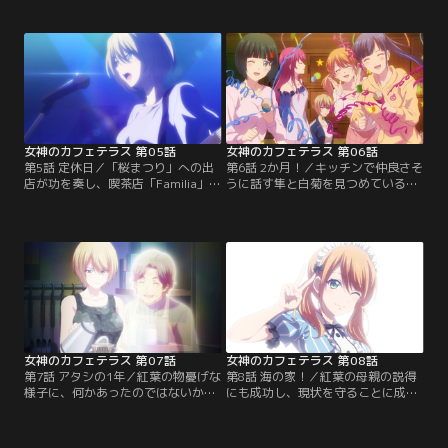
という矢先、隼は流星から「桜花と
つつある現状を打破するべく、隼は
仲良くしろ」と指摘される。5人の
近々開催される「桜まつり」での売
中でも1番反発していた桜花との関
り込みを狙う。そのプランとは、店
係を改善しようとアプローチを試み
のメンバーを二分し、別動隊として
る隼だったが、店の制服に着替えた
出店を計画すること。5人の協力や
桜花を褒めると、意外な反応が？そ
近所のみんなからの助力もあり、順
してついに…。【提供：バンダイチ
調な滑り出しを迎えるが…。【提
ャンネル】
供：バンダイチャンネル】
女神のカフェテラス 第05話
女神のカフェテラス 第06話
第5話 定休日／「桜まつり」への出
第6話 2か月！／キッチンで仲良さそ
店が功を奏し、喫茶店「Familia」の
うに話す隼と白菊を見つめている流
経営もようやく軌道に乗ってきた
星は、モヤモヤするよく分からない
中、人一倍忙しそうに働いている流
感情を抱いていた。そんな白菊と流
星。夜もSNSで店の宣伝をするな
星によるトーストサンド対決が突然
ど、どこか無理をしている様子の流
始まり…。一方、普段はうるさいく
星を見かねて、隼は声を掛ける。ま
らいの秋水が大人しい。不審に思っ
た別の日、店の定休日に街へ買い物
たみんなは、原因を突き止めようと
に来ていた隼は…。【提供：バンダ
試行錯誤する。そんな賑やかなメン
イチャンネル】
バーと共に、騒がしい日々を過ごし
ていた隼だったが…。【提供：バン
ダイチャンネル】
女神のカフェテラス 第07話
女神のカフェテラス 第08話
第7話 アタシの1年／紅葉の物憂げな
第8話 海の家！／紅葉の母親の説得
様子に、何かあったのではないかと
にも成功し、現状を守ることに成功
察する隼は、店を辞めるつもりなの
した隼だったが、喫茶店「Familia」
ではないかと、本人に直接尋ねる。
の人間関係は少しずつ、だが確実に
何かを諦めたかのような紅葉の表情
変化しつつあった。そんな中、季節