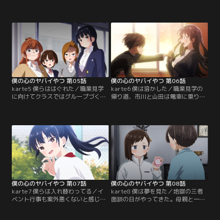
目の的。思春期まっさかりの足立翔
女の姿を目で追っていると、同じよ
は、友達の神崎健太・太田力と共に
うに山田のことを気にしているクラ
「女子にエッチなことを聞く」ゲ
スメイト・金生谷倫が目に留まる。
ス・オブ・ゲスゲームをおっぱじめ
彼女は山田の鼻にバスケットボール
ていた。山田やその親友・小林ちひ
をぶつけた張本人。気まずくて、ま
ろ達女子に、声をかけようとする足
だ謝ることができずにいたようだ。
立。山田にそんなことを聞くなと、
山田の友達・吉田芹那と共に、山田
市川も冷や汗をかきっぱなし。
と金生谷の様子を見守るが……。
僕の心のヤバイやつ 第05話
僕の心のヤバイやつ 第06話
karte5 僕らははぐれた／職業見学
karte6 僕は溶かした／職業見学の
に向けてクラスではグループづくり
帰り道、市川と山田は電車に乗り遅
の真っ最中。市川は足立に誘われる
れてグループからはぐれてしまう。
も、人数の問題を建前に山田ら女子
みんなに声をかけなかった自分のせ
と合流しようということに。運よく
いだと思わず泣いてしまう山田。そ
山田と同じグループになれるかと喜
んな山田に市川がとった行動
ぶ市川だったが、関根主導で女子に
は……。そんなドキドキの職業見学
よる男子の容赦ないドラフト会議が
から数日後、市川は掲示板の前で深
始まる……。
刻な顔をした山田を見つける。視線
の先には「図書室で飲食禁止」の張
り紙が。
僕の心のヤバイやつ 第07話
僕の心のヤバイやつ 第08話
karte7 僕らは入れ替わってる／イ
karte8 僕は夢を見た／地獄の三者
ベント行事も案外悪くないと感じ始
面談の日がやってきた。母親と一緒
めていた市川。今日は体育の持久
にいるのが照れくさい市川は陰から
走。並んで走る市川と山田だった
様子を伺うが、そこで山田と母親が