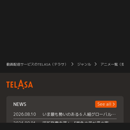
動画配信サービスのTELASA（テラサ）
ジャンル
アニメ一覧（見放
NEWS
See all
2026.08.10
いま最も勢いのある６人組グローバルグル ープ NCT WISHの地上波初冠特番 『NCT WISHの放課後グランプリ』放送決定 メンバーたちが３ペアに分かれ 【平成】をテーマにしたスペシャル企画 で対決 番組撮り下ろしのパフォーマンスも！ TELASA（テラサ）では放送終了後から オリジナルコンテンツを大量配信！
2026.08.01
浮所飛貴主演！ 【夏色の風が僕の家にやってきた】 本日よりテラサで独占配信スタート！