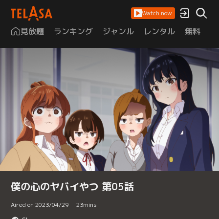
Watch now
見放題
ランキング
ジャンル
レンタル
無料
は
僕の心のヤバイやつ 第05話
Aired on 2023/04/29
23
mins