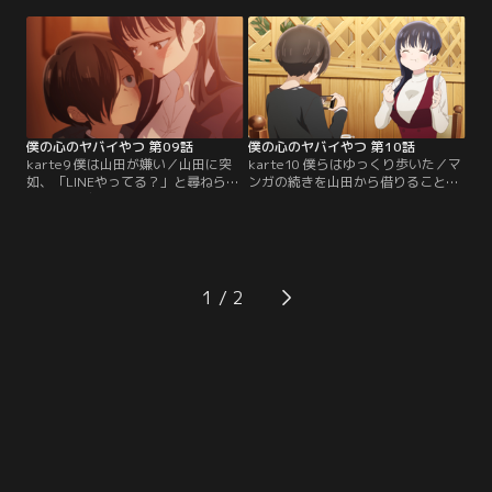
が、山田は体操着を前後逆に着てい
話しているところを目撃する！気が
ることに気づき、その場で腕を抜い
気でない市川をよそに、2人の会話
て服の前後を入れ替え始める！思わ
は弾んで……。また雨の日の放課
ず目が離せずにいる市川。一方で山
後、山田の忘れ物を届けに行った市
田も、市川のゆれる前髪から覗く右
川が雨に濡れたせいで熱を出してし
目を初めて見たと笑いかけき
まう。
て……。
僕の心のヤバイやつ 第09話
僕の心のヤバイやつ 第10話
karte9 僕は山田が嫌い／山田に突
karte10 僕らはゆっくり歩いた／マ
如、「LINEやってる？」と尋ねられ
ンガの続きを山田から借りることに
た市川。“友達がいなくてもLINEく
なった市川。待ち合わせ場所はクリ
らいやるだろ！”と心のツッコミを
スマスイブの渋谷。いつにも増して
いれながら、ついつれない態度を取
かわいい山田は、少し照れながらも
ってしまう。そして教室では、山田
市川を繁華街に連れ出す。オシャレ
の友達・関根萌子が、彼ピ欲しさか
なカフェに入るものの、慣れない空
らクラスの男子全員とLINEを交換し
間に気後れした市川は、小さなやら
1
ようと言い出す。
かしをいくつも重ねてひとり落ち込
んでしまうのだった。