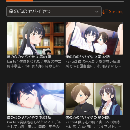
僕の心のヤバイやつ
Sorting
僕の心のヤバイやつ 第01話
僕の心のヤバイやつ 第02話
karte1 僕は奪われた／重度の中二
karte2 僕は死んだ／数少ない居場
病中学生・市川京太郎には殺したい
所である図書室に、市川はまたして
女がいる。クラスメイトの美少女・
も山田の侵入を許してしまう。しか
山田杏奈だ。市川は山田の美しい死
も今日の山田は“練って美味しい”ア
体姿を妄想し、自己嫌悪を繰り返す
ノお菓子を持ち込んでいた。ウキウ
毎日を送っていた。ある日、市川に
キ顔で袋を開ける姿に、市川の心の
とっての聖域・図書室に行くと、な
ツッコミが止まらない！また蒸し暑
ぜか大口でおにぎりを頬張る山田の
いある日の図書室では、暑がりの山
姿が。思いもよらない出来事に動揺
田が市川の扇子で顔を仰いでいた。
を隠せない市川。
僕の心のヤバイやつ 第03話
僕の心のヤバイやつ 第04話
karte3 僕は抱きしめたい／モデル
karte4 僕は心の病／山田への気持
をしている山田は、同級生男子の注
ちに気づいた市川。今まで以上に彼