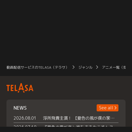
動画配信サービスのTELASA（テラサ）
ジャンル
アニメ一覧（見放
NEWS
See all
2026.08.01
浮所飛貴主演！ 【夏色の風が僕の家にやってきた】 本日よりテラサで独占配信スタート！
2026.07.18
『夏色の雲が恋と嵐をまきおこす』スペシャルメイキング 【Part1】2026年７月18日（土）23時30分～配信スタート！話題のシーンの裏側を大公開！豪華キャスト大集合！ 『武宮家 真夏の家族会議』開催！