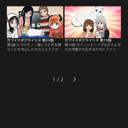
いくことにするが……。リザは艦長
主とペットの出会いを聞くために
の指示でよぞらのサイボーグを作成
様々な飼い主の話を聞くことにした
する。メカよぞらはよぞらの行動を
ガルミ。次第に自身も運命的な出会
学習し、段々可愛さを磨いていく。
いをしたいと思うようになり、アニ
するとよぞらがリザを取られまいと
マルカフェのメルヘルムに単身赴く
更に甘えてきて。【提供：バンダイ
ことに。そこでメルヘンな可愛い動
チャンネル】
物と出会うことになる。【提供：バ
ンダイチャンネル】
カワイスギクライシス 第09話
カワイスギクライシス 第10話
第9話 ヒカゲモノ／遂にうさぎを飼
第10話 ダイニンキ／リザは日々よぞ
うことを決心したガルミとラスタ。
らの可愛さを広めるためにスイッタ
メルヘルム店長による“うさぎを飼
ーに写真を投稿していた。記念すべ
うための試験”にも無事合格し、晴
き100人目のフォロワーが猫写真集
れて「ひなた」を飼うことに。ガル
も出している大人気アカウントの白
ミとラスタはひなたのモフモフカワ
猫しろみであることに驚くリザ。し
イイを宇宙に広めるために動画配信
かもしろみの飼い主と思われるアカ
をすることにするが、中々再生数が
ウント主は、お世辞にも上手いと言
1
伸びないことに悩んでいた。そこで
えないリザの写真をべた褒めしてく
先輩配信者の薫に相談することに。
る。不思議に思ったリザは…。【提
【提供：バンダイチャンネル】
供：バンダイチャンネル】