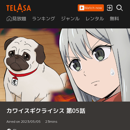
Watch now
見放題
ランキング
ジャンル
レンタル
無料
は
カワイスギクライシス 第05話
Aired on 2023/05/05
23
mins