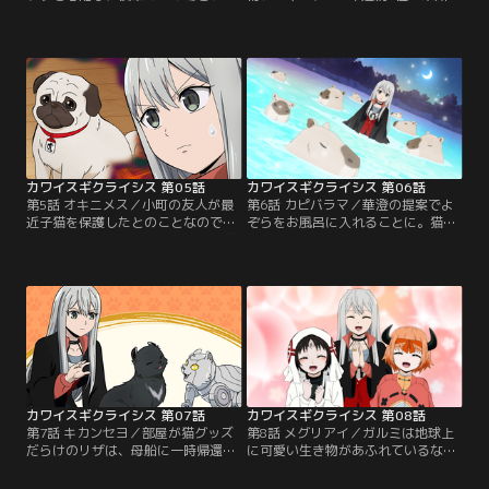
タが地球にやってきた。そこでよぞ
生物・マヌルーに興味津々な華澄達
らを見て、あまりの可愛さに暴走し
のために実物を見せることにしたリ
てしまう。あらためて地球のカワイ
ザ。華澄達はゆるカワやキモカワな
イ生き物は危険と感じたリザは、華
どカワイイの懐の深さを見せてはい
澄に猫と犬以外のペットを飼ってい
るが、リザ達はよぞらと比べて落ち
るささらと光彦を紹介してもらうこ
込んでしまい……。言語解析の専門
とにする。うちの子が宇宙一カワイ
家フィアナはリザから猫語の翻訳を
イと豪語する二人のペットにリザは
依頼される。解析のためよぞらを見
耐えられるのか。【提供：バンダイ
たフィアナは…。【提供：バンダイ
チャンネル】
チャンネル】
カワイスギクライシス 第05話
カワイスギクライシス 第06話
第5話 オキニメス／小町の友人が最
第6話 カピバラマ／華澄の提案でよ
近子猫を保護したとのことなので見
ぞらをお風呂に入れることに。猫は
に行くことに。ただでさえ可愛い猫
水が苦手と聞いていたので、各家の
の赤ちゃんにリザ達の精神は耐えら
お風呂事情を聴いてみることにした
れるのか！？ある日リザは個性的な
リザ。そして華澄と小町の手伝いも
顔の珍獣のポスターを見つける。そ
あり無事よぞらをお風呂に入れるこ
の珍獣が犬のパグで迷い犬のポスタ
とに成功する。リザはお礼に華澄を
ーだと教えてもらったリザは、カワ
カピバラの温泉が見られる動物園に
イイの無限の可能性に慄きながらも
連れていくことに。そこでリザはカ
迷い犬を探すことにする。【提供：
ワイイの宇宙を体験することにな
バンダイチャンネル】
る。【提供：バンダイチャンネル】
カワイスギクライシス 第07話
カワイスギクライシス 第08話
第7話 キカンセヨ／部屋が猫グッズ
第8話 メグリアイ／ガルミは地球上
だらけのリザは、母船に一時帰還す
に可愛い生き物があふれているな
るよう指令が出たので、猫の可愛さ
か、地球人たちがどうやってペット
に慣れさせるためにいくつか持って
を選んでいるか不思議だった。飼い