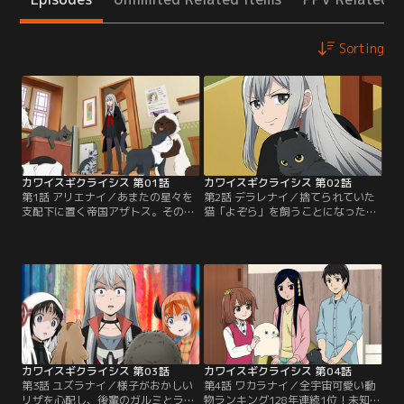
Sorting
カワイスギクライシス 第01話
カワイスギクライシス 第02話
第1話 アリエナイ／あまたの星々を
第2話 デラレナイ／捨てられていた
支配下に置く帝国アザトス。その星
猫「よぞら」を飼うことになったリ
間調査隊の一員であるリザ・ルーナ
ザ。可愛すぎるよぞらが全力で甘え
は地球への調査を命じられる。リ
てくるので仕事に手がつかないばか
ザ・ルーナは地球の文明レベルの低
りか、部屋から出ることすらできな
さから早々に生物だけを根絶しよう
い危機的状況に陥ってしまう。地球
と提案するが、たまたま寄った猫カ
人はこのカワイイの波状攻撃にどう
フェでカワイイが異次元レベルの
やって抗っているのか。猫を飼って
「猫」と出会う。価値観を塗り替え
いる向井や隣人の小町に聞いてみる
られるほどの可愛さを危険と感じた
ことに。【提供：バンダイチャンネ
リザは…。【提供：バンダイチャン
ル】
ネル】
カワイスギクライシス 第03話
カワイスギクライシス 第04話
第3話 ユズラナイ／様子がおかしい
第4話 ワカラナイ／全宇宙可愛い動
リザを心配し、後輩のガルミとラス
物ランキング128年連続1位！未知の