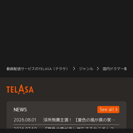
動画配信サービスのTELASA（テラサ）
ジャンル
国内ドラマ一覧（
NEWS
See all
2026.08.01
浮所飛貴主演！ 【夏色の風が僕の家にやってきた】 本日よりテラサで独占配信スタート！
2026.07.18
『夏色の雲が恋と嵐をまきおこす』スペシャルメイキング 【Part1】2026年７月18日（土）23時30分～配信スタート！話題のシーンの裏側を大公開！豪華キャスト大集合！ 『武宮家 真夏の家族会議』開催！