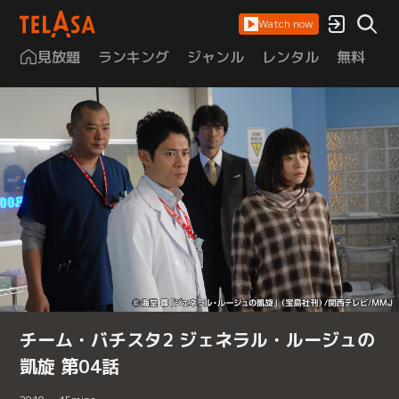
Watch now
見放題
ランキング
ジャンル
レンタル
無料
は
チーム・バチスタ2 ジェネラル・ルージュの
凱旋 第04話