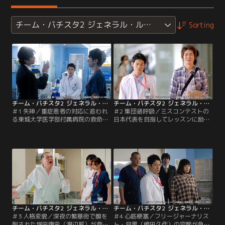
チーム・バチスタ2 ジェネラル・ルージュの凱旋
Sorting
チーム・バチスタ2 ジェネラル・ルージュの凱旋 第01話
チーム・バチスタ2 ジェネラル・ルージュの凱旋 第02話
＃1 失神／重症患者の対応に追われ
＃2 集団過呼吸／ミスコンテストの
る東城大学医学部付属病院の救命救
日本代表を目指してレッスンに励む
急センターに、勤務中に意識を失っ
青木恵理（藤井美菜）が過呼吸で倒
たキャビンアテンダント・杉山沙希
れた。速水（西島秀俊）と田口（伊
が運び込まれた。病棟は満床だった
藤淳史）は検査入院を勧めるが、２
が、センター部長の速水晃一（西島
週間後に最終予選を控えていた恵理
秀俊）は医師の佐藤伸一（木下隆
は、レッスンを休めばライバルに差
行）の反対を押しきって沙希を受け
をつけられてしまうとパニックを起
入れる。
こす。
チーム・バチスタ2 ジェネラル・ルージュの凱旋 第03話
チーム・バチスタ2 ジェネラル・ルージュの凱旋 第04話
＃3 人格変貌／深夜の繁華街で腹を
＃4 心筋梗塞／フリージャーナリス
刺された塚田康史（渡辺哲）が救命
ト・目黒（嶋田久作）の容態が急変