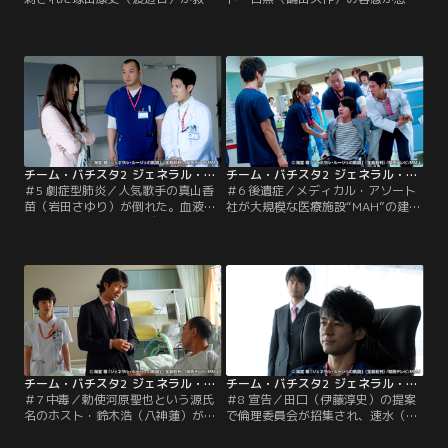
救急センターに搬送されてきた。目
し、心停止に陥った。原因は心臓の
撃証言によれば、塚田は大声をあげ
血管の一部が詰まったことによる心
ながら若い男に殴りかかり、ナイフ
筋梗塞。退院も近いと聞かされてい
で刺されたらしい。警察は酔っぱら
た妻の光子（広田レオナ）は、回復
い同士のケンカとにらむが、塚田に
していたはずの夫の体に何が起こっ
酒を飲んだ形跡はなく…。
たのかと取り乱す。
チーム・バチスタ2 ジェネラル・ルージュの凱旋 第05話
チーム・バチスタ2 ジェネラル・ルージュの凱旋 第06話
＃5 劇症型肺炎／人気歌手の真山香
＃6 後遺症／メディカル・アソート
苗（岩田さゆり）が倒れた。血液検
社が大規模な医療施設“MAH”の建設
査の結果、マイコプラズマ肺炎と判
を計画していると知った白鳥（仲村
明。速水（西島秀俊）ら救命チーム
トオル）と田口（伊藤淳史）は、計
は抗生剤による治療を始めるが、母
画書に名を連ねていた速水（西島秀
親でマネージャーのみどり（森口瑤
俊）を直撃。佐々木（堀部圭亮）と
子）は一日も早く退院させたいと無
密談中だった速水は、センター長に
理を言い、田口（伊藤淳史）の手を
就任するつもりだとあっさりと関与
焼かせる。
を認める。
チーム・バチスタ2 ジェネラル・ルージュの凱旋 第07話
チーム・バチスタ2 ジェネラル・ルージュの凱旋 第08話
＃7 中毒／勅使河原聖也という源氏
＃8 宣告／田口（伊藤淳史）の提案
名のホスト・鈴木浩（八神蓮）が接
で倫理委員会が招集され、速水（西
客中に意識を失った。急性アルコー
島秀俊）の収賄疑惑が追及されるこ
ル中毒と診断されたが、救命センタ
とに。和泉（加藤あい）は怪文書を