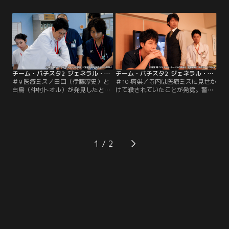
ーに付き添ってきた客の下村理沙子
書いたのは自分だったことを田口に
（末永遥）は、酔い潰れるほど酒は
告白。処分したはずの怪文書が、な
飲んでいなかったはずだと不審が
ぜ事務長の三船（利重剛）に渡って
る。
いたのかわからないと狼狽する。
チーム・バチスタ2 ジェネラル・ルージュの凱旋 第09話
チーム・バチスタ2 ジェネラル・ルージュの凱旋 第10話
＃9 医療ミス／田口（伊藤淳史）と
＃10 病巣／寺内は医療ミスに見せか
白鳥（仲村トオル）が発見したと
けて殺されていたことが発覚。警察
き、すでに呼吸停止状態だった寺内
の捜査に介入した白鳥（仲村トオ
は、佐藤らの懸命な救命処置も空し
ル）は、殺害方法から医学の知識が
く息を引き取った。病状が急激に悪
ある者の犯行とにらみ、救命チーム
化したことに疑問を呈する白鳥。そ
のメンバーに容疑を向ける。そんな
んな中、点滴に不審な点が見つか
中、白鳥は外部の人間にも怪しい者
る。医療ミスを指摘する白鳥に救命
がいることを田口（伊藤淳史）に明
1
チームは騒然。
かす。