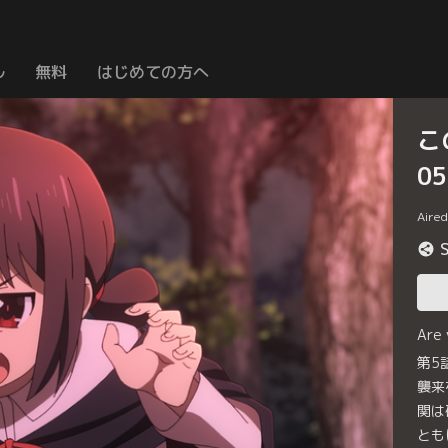
ル
無料
はじめての方へ
こ
0
Aire
Are
第5
襲来
関は
とも