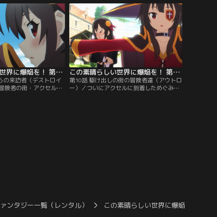
い彼女を不思議に思うめ
場所を突き止めるも、多勢に無勢のモンス
歯切れの悪い反応しか返
ターを前に、魔法が使えない3人はなす術
なある日の学校帰り、相
がない。スキルポイントを使って上級魔法
けてきたゆんゆんは…。
を覚えればこめっこは助けられる。
この素晴らしい世界に爆焔を！ 第09話
この素晴らしい世界に爆焔を！ 第10話
からの来訪者（デストロイ
第10話 駆け出しの街の冒険者達（アウトロ
冒険者の街・アクセルに
ー）／ついにアクセルに到着しためぐみん
一行。めぐみんとゆんゆ
とゆんゆん。パーティメンバーを探すた
車の一つに乗っていた。
め、冒険者ギルドを訪れた二人は、冒険者
どかな景色は平和そのも
カードの照会をすることに。注目を集めよ
モンスターが襲来、キャ
うとギルドが混んできた頃合いを見計らっ
食らう。紅魔族であるこ
て、いそいそと受付で照会するめぐみん。
者たちに「先生」と持ち
だが、冒険者たちの反応はイマイチ。
んは、意気揚々と…。
ファンタジー一覧（レンタル）
この素晴らしい世界に爆焔を！