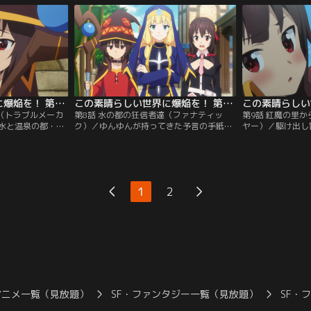
が解けかけて、里
てあげよっか？」と話す二人に、食い気味
こか様子がおかし
活性化しているら
に迫るゆんゆん。どこか空回りしている様
ぐみんだったが、
にレベルを上げる
子の彼女をちょっぴり心配するめぐみんだ
ってこない。そん
ったが…。
談があると持ちか
この素晴らしい世界に爆焔を！ 第07話
この素晴らしい世界に爆焔を！ 第08話
団（トラブルメーカ
第8話 水の都の狂信者達（ファナティッ
第9話 紅魔の里
水と温泉の都・ア
ク）／ゆんゆんが持ってきた予言の手紙を
ヤー）／駆け出し
きためぐみん。し
きっかけに、温泉の異変、ひいては魔王軍
向かうキャラバン
週間が経っても、
と通じている嫌疑をかけられ、アクシズ教
んは、その中の馬
ころか、日銭を稼
団最高責任者・ゼスタが連行されてしま
車窓から見えるの
クシズ教という怪
う。そこで、温泉の異変を調査するべく、
のだったが、突如
に、お腹を空かせ
苦情が出ている温泉宿で聞き込みをするこ
ラバンは足止めを
1
2
、女性の悲鳴が聞
とにしためぐみんたちだったが、なんと温
とを見込んだ冒険
け付けてみる
泉の蛇口をひねると…。
上げられためぐみ
アニメ一覧（見放題）
SF・ファンタジー一覧（見放題）
SF・