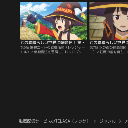
法学園・レッドプリズンに入学した彼女の
の一つ、邪神の墓の封印
願いは一つ。あの日見たあの熱を、輝き
周辺のモンスターたちが
を、最強の魔法を、自分のものにするこ
しい。実戦を通して一気
と。彼女の名はめぐみん。
ため…。
この素晴らしい世界に爆焔を！ 第06話
第6話 爆裂ニートの就職活動（レゾンデー
第7話 水の都の迷惑教
トル）／爆裂魔法を習得し、レッドプリズ
ー）／紅魔の里を発ち、
ンを卒業しためぐみんは、アルカンレティ
ルカンレティアにやって
アへの旅費を稼ぐため、日々就職活動に励
かし、転送されてから一
んでいた。一方、紅魔の里では深夜の爆発
アクセルまでの馬車代ど
騒ぎが話題に。巷では魔王軍の仕業と噂さ
ぐのもままならない。ア
れていたが、それはめぐみんがバイトを不
しげな教団の勧誘を横目
採用になった夜に限って起こっていた。
ながら街を歩いていると
こえてきた。何事かと駆
と…。
動画配信サービスのTELASA（テラサ）
ジャンル