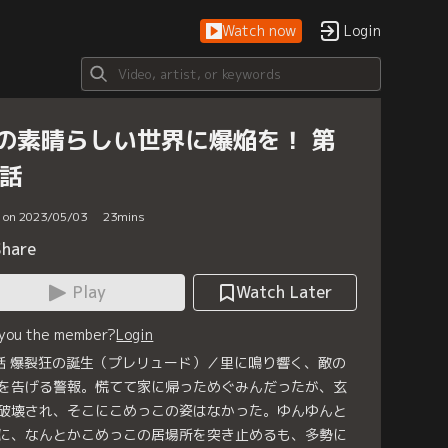
Watch now
Login
の素晴らしい世界に爆焔を！ 第
5話
d on 2023/05/03
23
mins
Share
Play
Watch Later
 you the member?
Login
話 爆裂狂の誕生（プレリュード）／里に鳴り響く、敵の
を告げる警報。慌てて家に帰っためぐみんだったが、玄
破壊され、そこにこめっこの姿はなかった。ゆんゆんと
に、なんとかこめっこの居場所を突き止めるも、多勢に