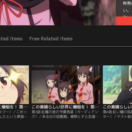
無勢
い。
助け
Seri
ated Items
Free Related Items
この素晴らしい世界に爆焔を！ 第02話
この素晴らしい世界に爆焔を！ 第03話
（タブー）／こめっ
第3話 紅魔の里の守護者達（ガーディアン
第4話 紅い瞳の
したという黒猫
ズ）／ある日の図書館。植物とすら友達に
ター）／テスト結
れてきたその日。
なれる可能性を探るゆんゆんに、同情の念
うに成績上位3名
「特別授業」を行
を禁じ得ないめぐみんだったが、そこにふ
なか、その日、常
も、里の観光名所
にふらとどどんこが現れる。「友達になっ
ゆんの名前が呼ば