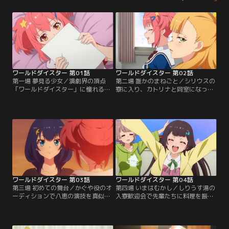
ワールドダイスター 第01話
ワールドダイスター 第02話
第一場 夢見る少女／演劇界の頂点
第二場 誰かのまねごと／シリウスの
「ワールドダイスター」に憧れる高
寮に入り、カトリナと同室になった
校生・鳳ここな。親友の静香に背中
ここな。友達になりたいここなだ
を押され、憧れの劇団「シリウス」
が、新人の「お披露目公演」で主役
を受験するが、そこには強烈なライ
を巡って争うことになり、カトリナ
バルが待っていた。
から一方的に拒絶される。
ワールドダイスター 第03話
ワールドダイスター 第04話
第三場 初めての舞台／かぐや役のオ
第四場 いまはむかし／しりうす湯の
ーディションで八恵の演技を真似て
入寮歓迎会で先輩たちに料理を振る
しまったここな。反省するここなの
舞うことになったここなとカトリ
もとへ柊が現れ、彼女のアドバイス
ナ。買い出し中、「静香というセン
に従って静香とともに「自分とは何
ス」について聞かれたここなは、2
か」を突きつめる。
人の出会いを語り出す。