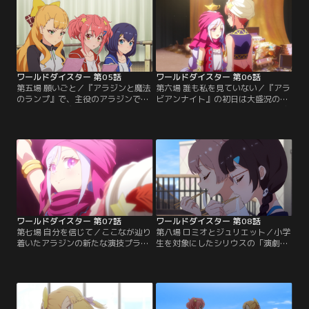
ワールドダイスター 第05話
ワールドダイスター 第06話
第五場 願いごと／『アラジンと魔法
第六場 誰も私を見ていない／『アラ
のランプ』で、主役のアラジンでは
ビアンナイト』の初日は大盛況のう
なくランプの魔人に配役された八
ちに幕を下ろし、大きな手応えを感
恵。役作りを理由にここなの部屋へ
じるここな。一方、静香はここなの
転がり込み、ここなを「お世話す
演技に違和感を覚え、厳しい感想を
る」と言い出して……！？
伝えようとするのだが……。
ワールドダイスター 第07話
ワールドダイスター 第08話
第七場 自分を信じて／ここなが辿り
第八場 ロミオとジュリエット／小学
着いたアラジンの新たな演技プラン
生を対象にしたシリウスの「演劇鑑
は、周囲を巻き込んだ無謀な賭けで
賞会」の季節がやってきた。だが柊
もあった。厳しい意見を突きつけら
をはじめ、なぜか昨年を知る者は殺
れるが、それでも役者人生を懸けて
気立っている。どうやらくせ者の演
役に臨もうとする。
劇マニアがいるらしい……！？