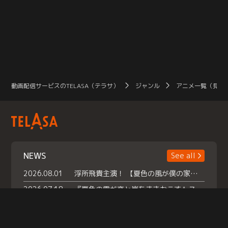
動画配信サービスのTELASA（テラサ）
ジャンル
アニメ一覧（見放
NEWS
See all
2026.08.01
浮所飛貴主演！ 【夏色の風が僕の家にやってきた】 本日よりテラサで独占配信スタート！
2026.07.18
『夏色の雲が恋と嵐をまきおこす』スペシャルメイキング 【Part1】2026年７月18日（土）23時30分～配信スタート！話題のシーンの裏側を大公開！豪華キャスト大集合！ 『武宮家 真夏の家族会議』開催！
2026.07.15
救命医・遥（今田）の《心揺さぶる過去》や、 麻酔科医・権野（船越英一郎）の《謎多きプライベート》など… 《知られざるエピソード》を独占配信！