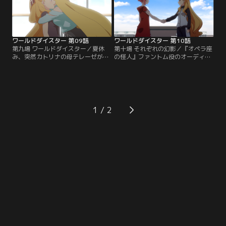
ワールドダイスター 第09話
ワールドダイスター 第10話
第九場 ワールドダイスター／夏休
第十場 それぞれの幻影／『オペラ座
み、突然カトリナの母テレーゼが浅
の怪人』ファントム役のオーディシ
草にやってきた！現役ワールドダイ
ョンが行われる。ここなたち立候補
スターを案内することになったここ
者5人がそれぞれの「ファントム」
なたちは、その輝きと人気を目の当
と向き合う中、静香は八恵に舞台に
たりにする。
出ないのかと問われ……。
1