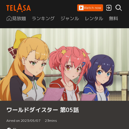
Watch now
見放題
ランキング
ジャンル
レンタル
無料
は
ワールドダイスター 第05話
Aired on 2023/05/07
23
mins