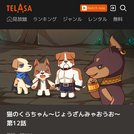
Watch now
見放題
ランキング
ジャンル
レンタル
無料
は
猫のくらちゃん～じょうざんみゃおうお～
第12話