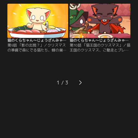
ョコレートも我慢しダイエットして
魅影が王宮のパレードに参加する。
皇后に良いところを見せようと努力
王様の代役だと気が付かない猫たち
する。
は、九藏の鉱物のケーキやお菓子を
たくさん魅影にプレゼントする。
猫のくらちゃん～じょうざんみゃおうお～ 第09話
猫のくらちゃん～じょうざんみゃおうお～ 第10話
第9話 「影の出現？」／クリスマス
第10話 「猫王国のクリスマス」／猫
の準備で森にでる猫たち、蜂の巣を
王国のクリスマス、ご馳走とプレゼ
とって蜂に追われる小凜（しゃおり
ントに囲まれて幸せな猫たち。会場
ん）。街で有名な拉麺猫の店にラー
のステージは大盛り上がり、そんな
メンを食べに行ったり一見平穏な
中小凜と小沐はサンタクロースを捕
日々だったが、森に影が走るのだっ
まえるという悪戯を考えるのだが。
た。
1