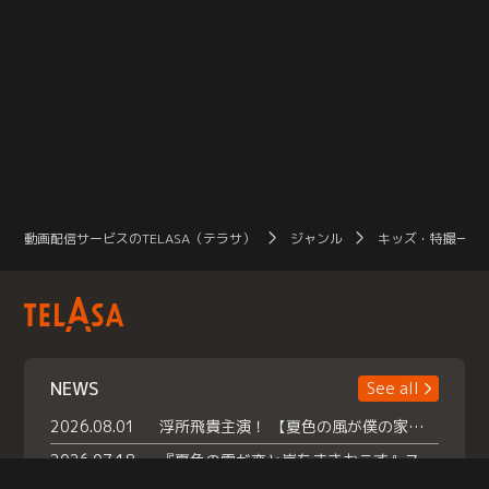
動画配信サービスのTELASA（テラサ）
ジャンル
キッズ・特撮一覧
NEWS
See all
2026.08.01
浮所飛貴主演！ 【夏色の風が僕の家にやってきた】 本日よりテラサで独占配信スタート！
2026.07.18
『夏色の雲が恋と嵐をまきおこす』スペシャルメイキング 【Part1】2026年７月18日（土）23時30分～配信スタート！話題のシーンの裏側を大公開！豪華キャスト大集合！ 『武宮家 真夏の家族会議』開催！