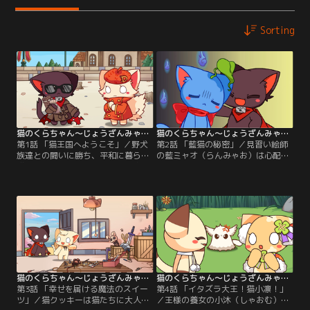
Sorting
猫のくらちゃん～じょうざんみゃおうお～ 第01話
猫のくらちゃん～じょうざんみゃおうお～ 第02話
第1話 「猫王国へようこそ」／野犬
第2話 「藍猫の秘密」／見習い絵師
族達との闘いに勝ち、平和に暮らす
の藍ミャオ（らんみゃお）は心配が
猫王国。秘書になるために小説家の
あると頭の葉っぱがしぼんでしま
小滴（しゃおてぃ）が猫王国にやっ
う。滝の上の巣にいる小鳥の雛たち
て来た。王様とは知らず、九藏（じ
の事が心配でたまらなかった藍ミャ
ょうざん）に王宮まで案内をしても
オだったが、九藏が雛を救助して王
らって見事秘書に採用される。
宮の庭に移してくれた、すると藍ミ
ャオはいつもの元気な藍ミャオにも
どるのであった。
猫のくらちゃん～じょうざんみゃおうお～ 第03話
猫のくらちゃん～じょうざんみゃおうお～ 第04話
第3話 「幸せを届ける魔法のスイー
第4話 「イタズラ大王！猫小凛！」
ツ」／猫クッキーは猫たちに大人気
／王様の養女の小沐（しゃおむ）と