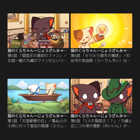
でいつも売り切れ。クッキーを焼く
悪戯っ子の小凜（しゃおりん）は大
オーブンが壊れてしまった事をし
の仲良し。ある日ハイキングに行く
り、猫クッキーに目のない九藏は熊
と可愛いミキュスを見つけると小凜
本（くまもと）の研究室までオーブ
が悪戯してしまう。ミキュス大王の
ンを一人で受け取りに行く。
逆鱗にふれて逆に追い掛け回され伝
送石を使って王宮に逃げ込む。
猫のくらちゃん～じょうざんみゃおうお～ 第05話
猫のくらちゃん～じょうざんみゃおうお～ 第06話
第5話 「猫国王の最初のファン」／
第6話 「キラキラ満天の電球」／灯
王国一番の九藏のファンだという椰
台守の烏登斯（うーでんすい）は不
子（イエーツ）の作る飲み物は、何
思議な電球を使う。魔法のような電
故か九藏の口には合わず、飲むと具
球で森野樹（もりのしゅ）は学者に
合が悪くなってしまう。どうしてな
なったり、烏登斯はムキムキになっ
のかは謎。
たり。九藏は巨大化したりしてしま
う。
猫のくらちゃん～じょうざんみゃおうお～ 第07話
猫のくらちゃん～じょうざんみゃおうお～ 第08話
第7話 「王国愛情の日」／亀仙人の
第8話 「2人の猫国王！？」／九藏と
小舟にのって皇后の風尋（ふうしゅ
瓜二つの弟の魅影（めいいん）が現
ん）が王国にかえってくる事になっ
れる、見分け方はお腹の出っ張り具
た。聞きつけた九藏は、大好きなチ
合。体調をくずした九藏のかわりに