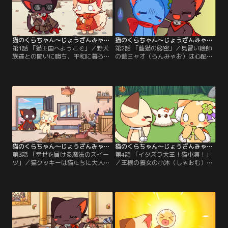
猫のくらちゃん～じょうざんみゃおうお～ 第01話
猫のくらちゃん～じょうざんみゃおうお～ 第02話
第1話 「猫王国へようこそ」／野犬
第2話 「藍猫の秘密」／見習い絵師
族達との闘いに勝ち、平和に暮らす
の藍ミャオ（らんみゃお）は心配が
猫王国。秘書になるために小説家の
あると頭の葉っぱがしぼんでしま
小滴（しゃおてぃ）が猫王国にやっ
う。滝の上の巣にいる小鳥の雛たち
て来た。王様とは知らず、九藏（じ
の事が心配でたまらなかった藍ミャ
ょうざん）に王宮まで案内をしても
オだったが、九藏が雛を救助して王
らって見事秘書に採用される。
宮の庭に移してくれた、すると藍ミ
ャオはいつもの元気な藍ミャオにも
どるのであった。
猫のくらちゃん～じょうざんみゃおうお～ 第03話
猫のくらちゃん～じょうざんみゃおうお～ 第04話
第3話 「幸せを届ける魔法のスイー
第4話 「イタズラ大王！猫小凛！」
ツ」／猫クッキーは猫たちに大人気
／王様の養女の小沐（しゃおむ）と
でいつも売り切れ。クッキーを焼く
悪戯っ子の小凜（しゃおりん）は大
オーブンが壊れてしまった事をし
の仲良し。ある日ハイキングに行く
り、猫クッキーに目のない九藏は熊
と可愛いミキュスを見つけると小凜
本（くまもと）の研究室までオーブ
が悪戯してしまう。ミキュス大王の
ンを一人で受け取りに行く。
逆鱗にふれて逆に追い掛け回され伝
送石を使って王宮に逃げ込む。