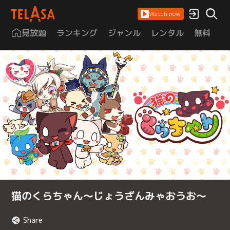
Watch now
見放題
ランキング
ジャンル
レンタル
無料
は
猫のくらちゃん～じょうざんみゃおうお～
Share