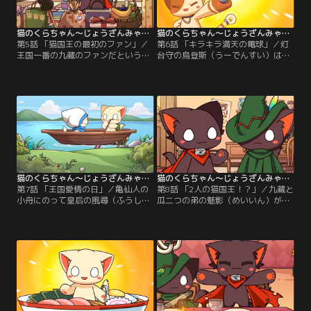
猫のくらちゃん～じょうざんみゃおうお～ 第05話
猫のくらちゃん～じょうざんみゃおうお～ 第06話
第5話 「猫国王の最初のファン」／
第6話 「キラキラ満天の電球」／灯
王国一番の九藏のファンだという椰
台守の烏登斯（うーでんすい）は不
子（イエーツ）の作る飲み物は、何
思議な電球を使う。魔法のような電
故か九藏の口には合わず、飲むと具
球で森野樹（もりのしゅ）は学者に
合が悪くなってしまう。どうしてな
なったり、烏登斯はムキムキになっ
のかは謎。
たり。九藏は巨大化したりしてしま
う。
猫のくらちゃん～じょうざんみゃおうお～ 第07話
猫のくらちゃん～じょうざんみゃおうお～ 第08話
第7話 「王国愛情の日」／亀仙人の
第8話 「2人の猫国王！？」／九藏と
小舟にのって皇后の風尋（ふうしゅ
瓜二つの弟の魅影（めいいん）が現
ん）が王国にかえってくる事になっ
れる、見分け方はお腹の出っ張り具
た。聞きつけた九藏は、大好きなチ
合。体調をくずした九藏のかわりに
ョコレートも我慢しダイエットして
魅影が王宮のパレードに参加する。
皇后に良いところを見せようと努力
王様の代役だと気が付かない猫たち
する。
は、九藏の鉱物のケーキやお菓子を
たくさん魅影にプレゼントする。