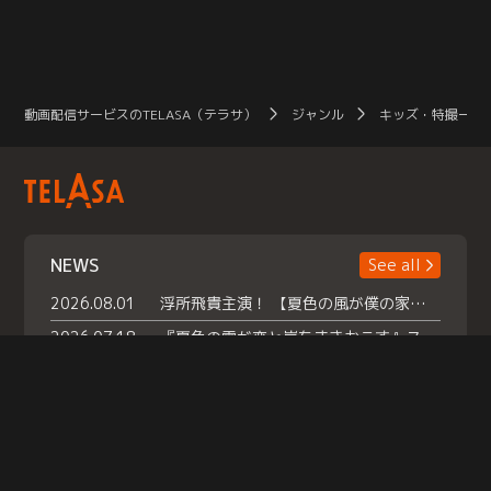
動画配信サービスのTELASA（テラサ）
ジャンル
キッズ・特撮一覧
NEWS
See all
2026.08.01
浮所飛貴主演！ 【夏色の風が僕の家にやってきた】 本日よりテラサで独占配信スタート！
2026.07.18
『夏色の雲が恋と嵐をまきおこす』スペシャルメイキング 【Part1】2026年７月18日（土）23時30分～配信スタート！話題のシーンの裏側を大公開！豪華キャスト大集合！ 『武宮家 真夏の家族会議』開催！
2026.07.15
救命医・遥（今田）の《心揺さぶる過去》や、 麻酔科医・権野（船越英一郎）の《謎多きプライベート》など… 《知られざるエピソード》を独占配信！