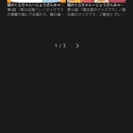
猫のくらちゃん～じょうざんみゃおうお～ 第09話
猫のくらちゃん～じょうざんみゃおうお～ 第10話
第9話 「影の出現？」／クリスマス
第10話 「猫王国のクリスマス」／猫
の準備で森にでる猫たち、蜂の巣を
王国のクリスマス、ご馳走とプレゼ
とって蜂に追われる小凜（しゃおり
ントに囲まれて幸せな猫たち。会場
ん）。街で有名な拉麺猫の店にラー
のステージは大盛り上がり、そんな
メンを食べに行ったり一見平穏な
中小凜と小沐はサンタクロースを捕
日々だったが、森に影が走るのだっ
まえるという悪戯を考えるのだが。
た。
1