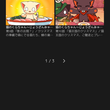
する。
は、九藏の鉱物のケーキやお菓子を
たくさん魅影にプレゼントする。
猫のくらちゃん～じょうざんみゃおうお～ 第09話
猫のくらちゃん～じょうざんみゃおうお～ 第10話
第9話 「影の出現？」／クリスマス
第10話 「猫王国のクリスマス」／猫
の準備で森にでる猫たち、蜂の巣を
王国のクリスマス、ご馳走とプレゼ
とって蜂に追われる小凜（しゃおり
ントに囲まれて幸せな猫たち。会場
ん）。街で有名な拉麺猫の店にラー
のステージは大盛り上がり、そんな
メンを食べに行ったり一見平穏な
中小凜と小沐はサンタクロースを捕
日々だったが、森に影が走るのだっ
まえるという悪戯を考えるのだが。
た。
1