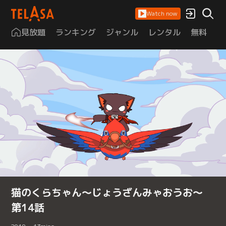
Watch now
見放題
ランキング
ジャンル
レンタル
無料
は
猫のくらちゃん～じょうざんみゃおうお～
第14話