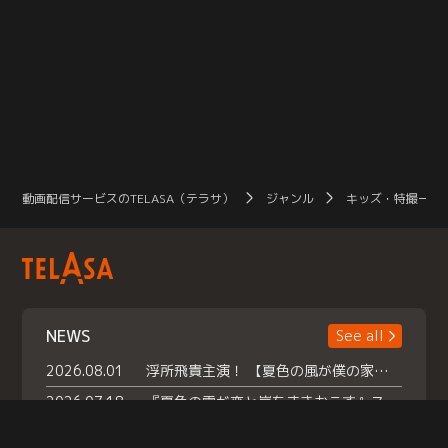
動画配信サービスのTELASA（テラサ）
ジャンル
キッズ・特撮一覧
NEWS
See all
2026.08.01
浮所飛貴主演！ 【夏色の風が僕の家にやってきた】 本日よりテラサで独占配信スタート！
2026.07.18
『夏色の雲が恋と嵐をまきおこす』スペシャルメイキング 【Part1】2026年７月18日（土）23時30分～配信スタート！話題のシーンの裏側を大公開！豪華キャスト大集合！ 『武宮家 真夏の家族会議』開催！
2026.07.15
救命医・遥（今田）の《心揺さぶる過去》や、 麻酔科医・権野（船越英一郎）の《謎多きプライベート》など… 《知られざるエピソード》を独占配信！