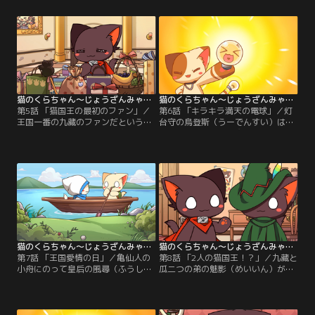
り、猫クッキーに目のない九藏は熊
と可愛いミキュスを見つけると小凜
本（くまもと）の研究室までオーブ
が悪戯してしまう。ミキュス大王の
ンを一人で受け取りに行く。
逆鱗にふれて逆に追い掛け回され伝
送石を使って王宮に逃げ込む。
猫のくらちゃん～じょうざんみゃおうお～ 第05話
猫のくらちゃん～じょうざんみゃおうお～ 第06話
第5話 「猫国王の最初のファン」／
第6話 「キラキラ満天の電球」／灯
王国一番の九藏のファンだという椰
台守の烏登斯（うーでんすい）は不
子（イエーツ）の作る飲み物は、何
思議な電球を使う。魔法のような電
故か九藏の口には合わず、飲むと具
球で森野樹（もりのしゅ）は学者に
合が悪くなってしまう。どうしてな
なったり、烏登斯はムキムキになっ
のかは謎。
たり。九藏は巨大化したりしてしま
う。
猫のくらちゃん～じょうざんみゃおうお～ 第07話
猫のくらちゃん～じょうざんみゃおうお～ 第08話
第7話 「王国愛情の日」／亀仙人の
第8話 「2人の猫国王！？」／九藏と
小舟にのって皇后の風尋（ふうしゅ
瓜二つの弟の魅影（めいいん）が現
ん）が王国にかえってくる事になっ
れる、見分け方はお腹の出っ張り具
た。聞きつけた九藏は、大好きなチ
合。体調をくずした九藏のかわりに
ョコレートも我慢しダイエットして
魅影が王宮のパレードに参加する。
皇后に良いところを見せようと努力
王様の代役だと気が付かない猫たち