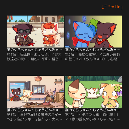
Sorting
猫のくらちゃん～じょうざんみゃおうお～ 第01話
猫のくらちゃん～じょうざんみゃおうお～ 第02話
第1話 「猫王国へようこそ」／野犬
第2話 「藍猫の秘密」／見習い絵師
族達との闘いに勝ち、平和に暮らす
の藍ミャオ（らんみゃお）は心配が
猫王国。秘書になるために小説家の
あると頭の葉っぱがしぼんでしま
小滴（しゃおてぃ）が猫王国にやっ
う。滝の上の巣にいる小鳥の雛たち
て来た。王様とは知らず、九藏（じ
の事が心配でたまらなかった藍ミャ
ょうざん）に王宮まで案内をしても
オだったが、九藏が雛を救助して王
らって見事秘書に採用される。
宮の庭に移してくれた、すると藍ミ
ャオはいつもの元気な藍ミャオにも
どるのであった。
猫のくらちゃん～じょうざんみゃおうお～ 第03話
猫のくらちゃん～じょうざんみゃおうお～ 第04話
第3話 「幸せを届ける魔法のスイー
第4話 「イタズラ大王！猫小凛！」
ツ」／猫クッキーは猫たちに大人気
／王様の養女の小沐（しゃおむ）と
でいつも売り切れ。クッキーを焼く
悪戯っ子の小凜（しゃおりん）は大
オーブンが壊れてしまった事をし
の仲良し。ある日ハイキングに行く