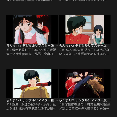
将・九能帯刀はあかねの許婚となっ
能。その正体を知らない九能は乱馬
た乱馬に執拗に決闘を挑んで来るの
を呼び出し、プレゼントを託す
だが…。【提供：バンダイチャンネ
が…。【提供：バンダイチャンネ
ル】
ル】
らんま1/2 デジタルリマスター版 第1シーズン ＃005
らんま1/2 デジタルリマスター版 第1シーズン ＃006
＃5 骨まで愛して？あかね恋の複雑
＃6 あかねの失恋 だってしょうがな
骨折／大乱闘の末、乱馬に全身打撲
いじゃない／乱馬の治療をする名
を負わせてしまったあかねは、東風
医・東風先生。そこへかすみが訪ね
先生が営む接骨院に彼を連れて行く
て来る。かすみを見た途端、東風先
のだが…。【提供：バンダイチャン
生は落ち着きがなくなってしまう。
ネル】
【提供：バンダイチャンネル】
らんま1/2 デジタルリマスター版 第1シーズン ＃007
らんま1/2 デジタルリマスター版 第1シーズン ＃008
＃7 登場！永遠の迷い子・良牙／乱
＃8 学校は戦場だ！対決 乱馬VS良牙
馬を探し求める不思議な少年が風林
／乱馬の幸福をぶち壊すことを決心
館高校に現れた。乱馬の姿を見る
した良牙。その良牙から乱馬は果た
と、いきなり「乱馬！覚悟！！」と
し状を受けとる。風林館高校を舞台