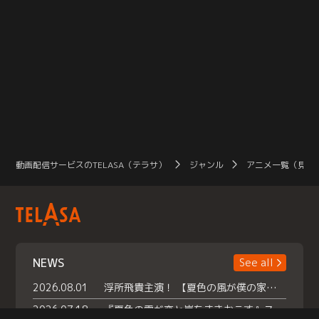
動画配信サービスのTELASA（テラサ）
ジャンル
アニメ一覧（見放
NEWS
See all
2026.08.01
浮所飛貴主演！ 【夏色の風が僕の家にやってきた】 本日よりテラサで独占配信スタート！
2026.07.18
『夏色の雲が恋と嵐をまきおこす』スペシャルメイキング 【Part1】2026年７月18日（土）23時30分～配信スタート！話題のシーンの裏側を大公開！豪華キャスト大集合！ 『武宮家 真夏の家族会議』開催！