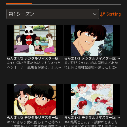
第1シーズン
Sorting
らんま1/2 デジタルリマスター版 第1シーズン ＃001
らんま1/2 デジタルリマスター版 第1シーズン ＃002
＃1 中国から来たあいつ！ちょっと
＃2 遊びじゃないのよ学校は／あか
ヘン！！／「乱馬君が来る。」天道
ねと同じ風林館高校へ通うことにな
道場の主・早雲は、娘の許婚になる
った乱馬。なんと校門の前には運動
約束の、中国でカンフーを修行して
部の男子部員達が待ちかまえてお
いた早乙女乱馬親子が帰るのを知り
り、襲いかかってくるのだ。【提
大喜び。しかし、天道家に現れたの
供：バンダイチャンネル】
は…。【提供：バンダイチャンネ
ル】
らんま1/2 デジタルリマスター版 第1シーズン ＃003
らんま1/2 デジタルリマスター版 第1シーズン ＃004
＃3 いきなり愛の嵐 ちょっと待って
＃4 乱馬とらんま？誤解がとまらな
ョ／天道あかねに恋する剣道部主
い／おさげの女に恋してしまう九