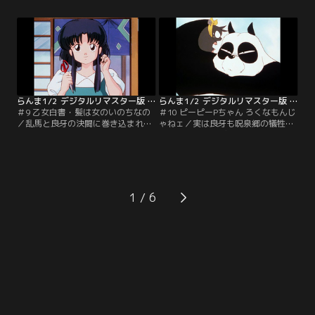
叫び襲いかかるのだ！【提供：バン
に二人の対決が始まる。【提供：バ
ダイチャンネル】
ンダイチャンネル】
らんま1/2 デジタルリマスター版 第1シーズン ＃009
らんま1/2 デジタルリマスター版 第1シーズン ＃010
＃9 乙女白書・髪は女のいのちなの
＃10 ピーピーPちゃん ろくなもんじ
／乱馬と良牙の決闘に巻き込まれた
ゃねェ／実は良牙も呪泉郷の犠牲者
あかね。良牙の放ったバンダナで長
だった。水をかぶると子豚になって
い髪を切られてしまう！呆然と立ち
しまうのだ。何も知らないあかねは
去るあかねを心配し、決闘そっちの
その子豚と一緒に寝るという。それ
けで後を追う乱馬だが…。【提供：
を聞いた乱馬は…。【提供：バンダ
バンダイチャンネル】
イチャンネル】
1