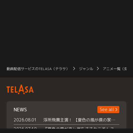
動画配信サービスのTELASA（テラサ）
ジャンル
アニメ一覧（見放
NEWS
See all
2026.08.01
浮所飛貴主演！ 【夏色の風が僕の家にやってきた】 本日よりテラサで独占配信スタート！
2026.07.18
『夏色の雲が恋と嵐をまきおこす』スペシャルメイキング 【Part1】2026年７月18日（土）23時30分～配信スタート！話題のシーンの裏側を大公開！豪華キャスト大集合！ 『武宮家 真夏の家族会議』開催！