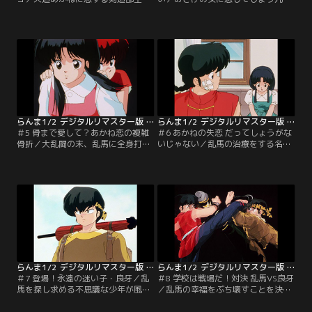
将・九能帯刀はあかねの許婚となっ
能。その正体を知らない九能は乱馬
た乱馬に執拗に決闘を挑んで来るの
を呼び出し、プレゼントを託す
だが…。【提供：バンダイチャンネ
が…。【提供：バンダイチャンネ
ル】
ル】
らんま1/2 デジタルリマスター版 第1シーズン ＃005
らんま1/2 デジタルリマスター版 第1シーズン ＃006
＃5 骨まで愛して？あかね恋の複雑
＃6 あかねの失恋 だってしょうがな
骨折／大乱闘の末、乱馬に全身打撲
いじゃない／乱馬の治療をする名
を負わせてしまったあかねは、東風
医・東風先生。そこへかすみが訪ね
先生が営む接骨院に彼を連れて行く
て来る。かすみを見た途端、東風先
のだが…。【提供：バンダイチャン
生は落ち着きがなくなってしまう。
ネル】
【提供：バンダイチャンネル】
らんま1/2 デジタルリマスター版 第1シーズン ＃007
らんま1/2 デジタルリマスター版 第1シーズン ＃008
＃7 登場！永遠の迷い子・良牙／乱
＃8 学校は戦場だ！対決 乱馬VS良牙
馬を探し求める不思議な少年が風林
／乱馬の幸福をぶち壊すことを決心
館高校に現れた。乱馬の姿を見る
した良牙。その良牙から乱馬は果た
と、いきなり「乱馬！覚悟！！」と
し状を受けとる。風林館高校を舞台