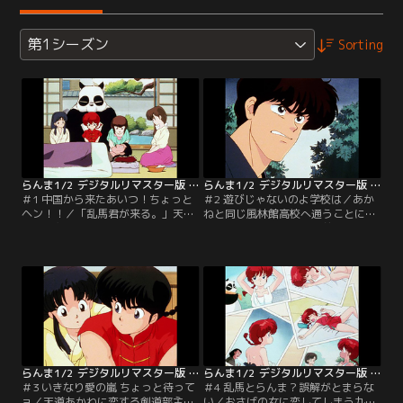
第1シーズン
Sorting
らんま1/2 デジタルリマスター版 第1シーズン ＃001
らんま1/2 デジタルリマスター版 第1シーズン ＃002
＃1 中国から来たあいつ！ちょっと
＃2 遊びじゃないのよ学校は／あか
ヘン！！／「乱馬君が来る。」天道
ねと同じ風林館高校へ通うことにな
道場の主・早雲は、娘の許婚になる
った乱馬。なんと校門の前には運動
約束の、中国でカンフーを修行して
部の男子部員達が待ちかまえてお
いた早乙女乱馬親子が帰るのを知り
り、襲いかかってくるのだ。【提
大喜び。しかし、天道家に現れたの
供：バンダイチャンネル】
は…。【提供：バンダイチャンネ
ル】
らんま1/2 デジタルリマスター版 第1シーズン ＃003
らんま1/2 デジタルリマスター版 第1シーズン ＃004
＃3 いきなり愛の嵐 ちょっと待って
＃4 乱馬とらんま？誤解がとまらな
ョ／天道あかねに恋する剣道部主
い／おさげの女に恋してしまう九