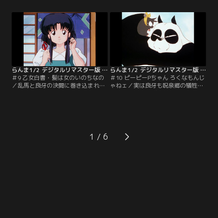
叫び襲いかかるのだ！【提供：バン
に二人の対決が始まる。【提供：バ
ダイチャンネル】
ンダイチャンネル】
らんま1/2 デジタルリマスター版 第1シーズン ＃009
らんま1/2 デジタルリマスター版 第1シーズン ＃010
＃9 乙女白書・髪は女のいのちなの
＃10 ピーピーPちゃん ろくなもんじ
／乱馬と良牙の決闘に巻き込まれた
ゃねェ／実は良牙も呪泉郷の犠牲者
あかね。良牙の放ったバンダナで長
だった。水をかぶると子豚になって
い髪を切られてしまう！呆然と立ち
しまうのだ。何も知らないあかねは
去るあかねを心配し、決闘そっちの
その子豚と一緒に寝るという。それ
けで後を追う乱馬だが…。【提供：
を聞いた乱馬は…。【提供：バンダ
バンダイチャンネル】
イチャンネル】
1