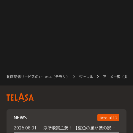
動画配信サービスのTELASA（テラサ）
ジャンル
アニメ一覧（見放
NEWS
See all
2026.08.01
浮所飛貴主演！ 【夏色の風が僕の家にやってきた】 本日よりテラサで独占配信スタート！