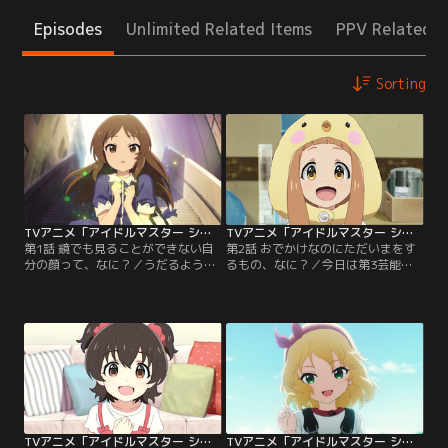
Episodes
Unlimited Related Items
PPV Related I
Sorting
TVアニメ「アイドルマスター シンデレラガールズ U149」 第01話
TVアニメ「アイドルマスター シンデレラガールズ U149」 第02話
第1話 鏡でも見ることができない自
第2話 おでかけなのにただいまをす
分の顔って、なに？／うだるような
るもの、なに？／今日は第3芸能課
夏の日。とある大手芸能事務所で
のみんなで宣材写真の撮影の日。仁
は、新たに立ち上げるアイドルプロ
奈もお気に入りのキグルミを着て、
ジェクトについての重役会議が行わ
すっかり準備万端！しかし、宣伝用
れていた。そこで決まったのは、プ
の顔写真にキグルミはダメだと言わ
ロジェクトのために作られた『第3
れてしまう。着替えてもらおうとす
芸能課』をある新人にプロデュース
るプロデューサーだが、なぜかどう
させること。そして同じころ、第3
してもキグルミを脱ぎたがらない仁
芸能課のメンバーに選ばれた橘あり
奈。Pは困り果て、とうとう写真は
すは…。【提供：バンダイチャンネ
撮れずじまい……。【提供：バンダ
ル】
イチャンネル】
TVアニメ「アイドルマスター シンデレラガールズ U149」 第03話
TVアニメ「アイドルマスター シンデレラガールズ U149」 第04話