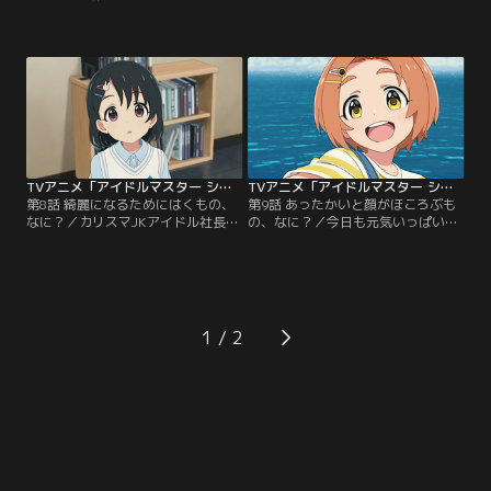
る女の子、小春は、今日も星空を見
すは、とある芸能事務所の一室にい
上げていた。「みんなとたくさんニ
ました。そこで出会ったのは、学年
コニコできますように～♪」そうお
も性格もてんでんばらばらの8人の
願いする小春のもとへ舞い込んだの
少女たち。部屋の名前は『第3芸能
は、イグアナの大親友・ヒョウくん
課』。ホコリっぽい小さな部屋で、
と一緒のアイドルのお仕事！はじめ
小さな（Under149cmの）女の子た
てのお仕事に、なんだかとってもふ
ちは夢見ます。ここから、私のアイ
わふわな気持ちの小春。そして小春
ドルとしての物語が始まるのね--。
は、そのまま…。【提供：バンダイ
【提供：バンダイチャンネル】
チャンネル】
TVアニメ「アイドルマスター シンデレラガールズ U149」 第08話
TVアニメ「アイドルマスター シンデレラガールズ U149」 第09話
第8話 綺麗になるためにはくもの、
第9話 あったかいと顔がほころぶも
なに？／カリスマJKアイドル社長・
の、なに？／今日も元気いっぱいの
桐生つかさのブランドが、子ども向
薫は、ありすと一緒に夏休みの絵日
けの商品を販売する。そのランウェ
記の宿題中。だけど、歌にお料理に
イイベントに出演することになった
お花にオムライスに……好きなもの
千枝、みりあ、小春の3人は、おし
がたくさんあって、なかなかテーマ
ゃれで大人っぽい衣装にやる気
が決まらない！困る薫にPが提案し
満々。だが千枝は、かわいらしい衣
たのは、思いっきり『夏』を楽しむ
1
装に内心気後れしてしまっていた。
こと！？そんなこんなで夏を満喫し
緊張を隠し、準備を手伝う千枝。
にきたアイドルたち一行は、大自然
と、そこへ…。【提供：バンダイチ
に大はしゃぎ。【提供：バンダイチ
ャンネル】
ャンネル】