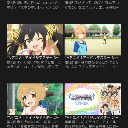
第3話 海に沈んでもぬれないもの、
第4話 羽が折れているのに飛んでい
なに？／仕事のないレッスンばかり
くもの、なに？／バラエティ番組へ
の日々に、プロデューサーへの不満
の出演が決まった桃華。収録のため
をつのらせる第3芸能課の面々。そ
やってきたのは、なんとバンジージ
んなとき、同じ事務所の先輩アイド
ャンプ！悲鳴と絶叫がとどろく中、
ルである佐藤心と安部菜々の人気動
落ちついた様子の桃華に大人たちは
画チャンネル『しゅがみん☆TV』に
感心しきり。一方、見学についてき
はしゃぐみりあたちを見て、Pはあ
たありすは、完璧に台本を演じてみ
ることを思いつく。それは、心にお
せる桃華の姿になぜかショックを受
仕事としての動画撮影を教えてもら
けていた。撮影は順調に進み、いよ
うこと！【提供：バンダイチャンネ
いよバンジーを飛ぶことに。【提
ル】
供：バンダイチャンネル】
TVアニメ「アイドルマスター シンデレラガールズ U149」 第05話
TVアニメ「アイドルマスター シンデレラガールズ U149」 第06話
第5話 すごく高いのにずっと地下に
第6話 暑くなればなるほどかけるも
あるもの、なに？／梨沙は焦ってい
の、なに？／人気アイドルユニッ
た。そんなときプロデューサーが持
ト・LiPPSのライブのバックダンサ
ってきたのは、短編映画の主役のオ
ーに選ばれた晴と梨沙。おどろく晴
ーディション。絶対に受かってみせ
たちだったが、本番まで時間が無い
ると意気込む梨沙の大一番に、第3
ながらも着々と息を合わせ、経過は
芸能課のみんなもはりきって応援！
順調。しかし、プロデューサーが持
してくれたのだが……梨沙はみんな
ってきたステージ衣装を見るやいな
をテキトーにあしらい、プロデュー
や、晴は真っ青に。スカートなんて
サーのアドバイスも聞こうとしな
絶対ヤダ！と立てこもってしまう。
い。【提供：バンダイチャンネル】
【提供：バンダイチャンネル】
TVアニメ「アイドルマスター シンデレラガールズ U149」 第07話
TVアニメ「アイドルマスター シンデレラガールズ U149」 総集編
第7話 声を持たないのに語るもの、
総集編／小さくたって、アイドル！
なに？／お姫さまになることを夢見
ある昼下がり。夏休みを迎えたあり