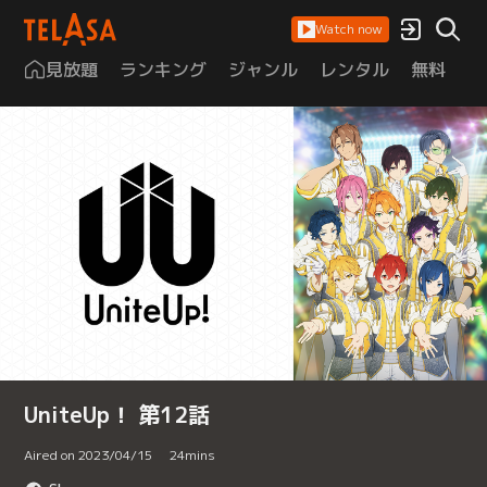
Watch now
見放題
ランキング
ジャンル
レンタル
無料
は
UniteUp！ 第12話
Aired on 2023/04/15
24
mins