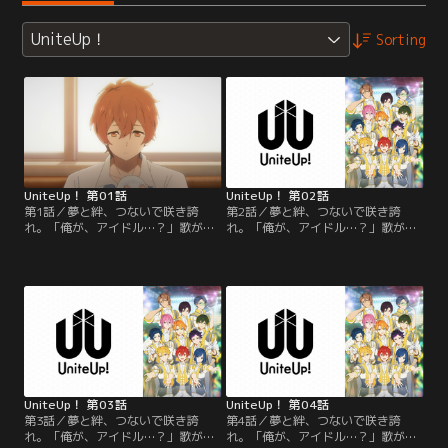
UniteUp！
Sorting
UniteUp！ 第01話
UniteUp！ 第02話
第1話／夢と絆、つないで咲き誇
第2話／夢と絆、つないで咲き誇
れ。「俺が、アイドル…？」歌が大
れ。「俺が、アイドル…？」歌が大
好きな高校生・清瀬明良。彼の歌は
好きな高校生・清瀬明良。彼の歌は
歌い手“KIKUNOYU”として動画配信
歌い手“KIKUNOYU”として動画配信
サイトに公開されていた。ある日、
サイトに公開されていた。ある日、
その歌声を聴いた芸能事務
その歌声を聴いた芸能事務
所“sMiLeaプロダクション”にスカウ
所“sMiLeaプロダクション”にスカウ
トされる。そこは、突如引退した伝
トされる。そこは、突如引退した伝
説のアイドル“Anela”がアイドル育
説のアイドル“Anela”がアイドル育
成のために立ち上げた事務所だっ
成のために立ち上げた事務所だっ
た。
た。
UniteUp！ 第03話
UniteUp！ 第04話
第3話／夢と絆、つないで咲き誇
第4話／夢と絆、つないで咲き誇
れ。「俺が、アイドル…？」歌が大
れ。「俺が、アイドル…？」歌が大