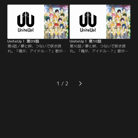
サイトに公開されていた。ある日、
サイトに公開されていた。ある日、
その歌声を聴いた芸能事務
その歌声を聴いた芸能事務
所“sMiLeaプロダクション”にスカウ
所“sMiLeaプロダクション”にスカウ
トされる。そこは、突如引退した伝
トされる。そこは、突如引退した伝
説のアイドル“Anela”がアイドル育
説のアイドル“Anela”がアイドル育
成のために立ち上げた事務所だっ
成のために立ち上げた事務所だっ
た。
た。
UniteUp！ 第09話
UniteUp！ 第10話
第9話／夢と絆、つないで咲き誇
第10話／夢と絆、つないで咲き誇
れ。「俺が、アイドル…？」歌が大
れ。「俺が、アイドル…？」歌が大
好きな高校生・清瀬明良。彼の歌は
好きな高校生・清瀬明良。彼の歌は
歌い手“KIKUNOYU”として動画配信
歌い手“KIKUNOYU”として動画配信
サイトに公開されていた。ある日、
サイトに公開されていた。ある日、
その歌声を聴いた芸能事務
その歌声を聴いた芸能事務
所“sMiLeaプロダクション”にスカウ
所“sMiLeaプロダクション”にスカウ
トされる。そこは、突如引退した伝
トされる。そこは、突如引退した伝
1
説のアイドル“Anela”がアイドル育
説のアイドル“Anela”がアイドル育
成のために立ち上げた事務所だっ
成のために立ち上げた事務所だっ
た。
た。