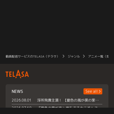
動画配信サービスのTELASA（テラサ）
ジャンル
アニメ一覧（見放
NEWS
See all
2026.08.01
浮所飛貴主演！ 【夏色の風が僕の家にやってきた】 本日よりテラサで独占配信スタート！
2026.07.18
『夏色の雲が恋と嵐をまきおこす』スペシャルメイキング 【Part1】2026年７月18日（土）23時30分～配信スタート！話題のシーンの裏側を大公開！豪華キャスト大集合！ 『武宮家 真夏の家族会議』開催！