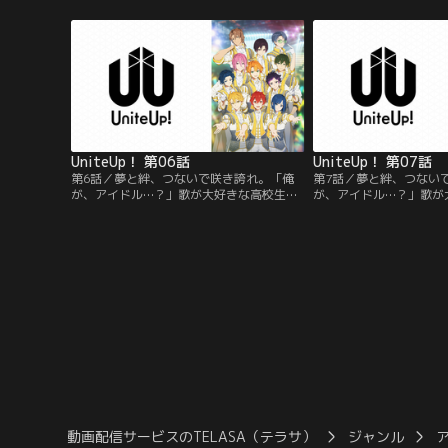
る日、その歌声を聴いた芸能事務
る日、その歌声を聴いた
所“sMiLeaプロダクション”にスカウトされ
所“sMiLeaプロダクシ
る。そこは、突如引退した伝説のアイド
る。そこは、突如引退し
ル“Anela”がアイドル育成のために立ち上
ル“Anela”がアイドル
げた事務所だった。
げた事務所だった。
UniteUp！ 第06話
UniteUp！ 第07話
第6話／夢と絆、つないで咲き誇れ。「俺
第7話／夢と絆、つない
が、アイドル…？」歌が大好きな高校生・
が、アイドル…？」歌が
清瀬明良。彼の歌は歌い手“KIKUNOYU”と
清瀬明良。彼の歌は歌い手“
して動画配信サイトに公開されていた。あ
して動画配信サイトに公
る日、その歌声を聴いた芸能事務
る日、その歌声を聴いた
所“sMiLeaプロダクション”にスカウトされ
所“sMiLeaプロダクシ
る。そこは、突如引退した伝説のアイド
る。そこは、突如引退し
ル“Anela”がアイドル育成のために立ち上
ル“Anela”がアイドル
げた事務所だった。
げた事務所だった。
動画配信サービスのTELASA（テラサ）
ジャンル