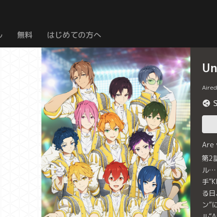
ル
無料
はじめての方へ
U
Aire
Are
第2
ル…
手“
る日
ン”
ル“