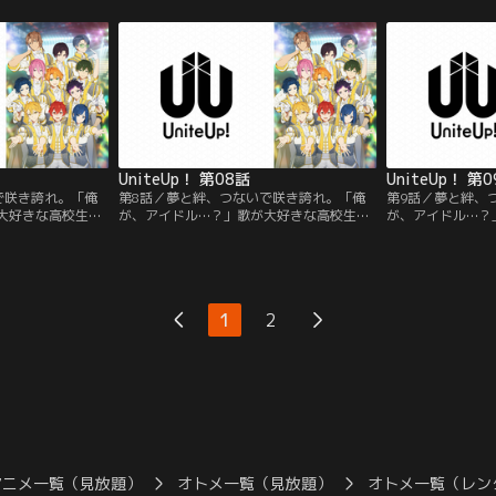
芸能事務
る日、その歌声を聴いた芸能事務
る日、その歌声を
ョン”にスカウトされ
所“sMiLeaプロダクション”にスカウトされ
所“sMiLeaプ
た伝説のアイド
る。そこは、突如引退した伝説のアイド
る。そこは、突如
育成のために立ち上
ル“Anela”がアイドル育成のために立ち上
ル“Anela”が
げた事務所だった。
げた事務所だった
UniteUp！ 第08話
UniteUp！ 第
で咲き誇れ。「俺
第8話／夢と絆、つないで咲き誇れ。「俺
第9話／夢と絆、
大好きな高校生・
が、アイドル…？」歌が大好きな高校生・
が、アイドル…？
KIKUNOYU”と
清瀬明良。彼の歌は歌い手“KIKUNOYU”と
清瀬明良。彼の歌は歌
開されていた。あ
して動画配信サイトに公開されていた。あ
して動画配信サイ
芸能事務
る日、その歌声を聴いた芸能事務
る日、その歌声を
ョン”にスカウトされ
所“sMiLeaプロダクション”にスカウトされ
所“sMiLeaプ
た伝説のアイド
る。そこは、突如引退した伝説のアイド
る。そこは、突如
1
2
育成のために立ち上
ル“Anela”がアイドル育成のために立ち上
ル“Anela”が
げた事務所だった。
げた事務所だった
アニメ一覧（見放題）
オトメ一覧（見放題）
オトメ一覧（レン