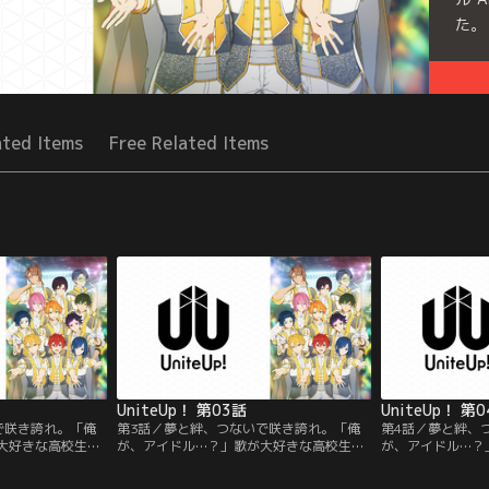
た。
Seri
ated Items
Free Related Items
UniteUp！ 第03話
UniteUp！ 第
で咲き誇れ。「俺
第3話／夢と絆、つないで咲き誇れ。「俺
第4話／夢と絆、
大好きな高校生・
が、アイドル…？」歌が大好きな高校生・
が、アイドル…？
KIKUNOYU”と
清瀬明良。彼の歌は歌い手“KIKUNOYU”と
清瀬明良。彼の歌は歌
開されていた。あ
して動画配信サイトに公開されていた。あ
して動画配信サイ