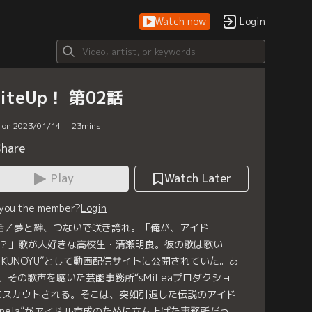
Watch now
Login
niteUp！ 第02話
d on 2023/01/14
23
mins
Share
Play
Watch Later
 you the member?
Login
話／夢と絆、つないで咲き誇れ。「俺が、アイド
？」歌が大好きな高校生・清瀬明良。彼の歌は歌い
KIKUNOYU”として動画配信サイトに公開されていた。あ
、その歌声を聴いた芸能事務所“sMiLeaプロダクショ
にスカウトされる。そこは、突如引退した伝説のアイド
Anela”がアイドル育成のために立ち上げた事務所だっ