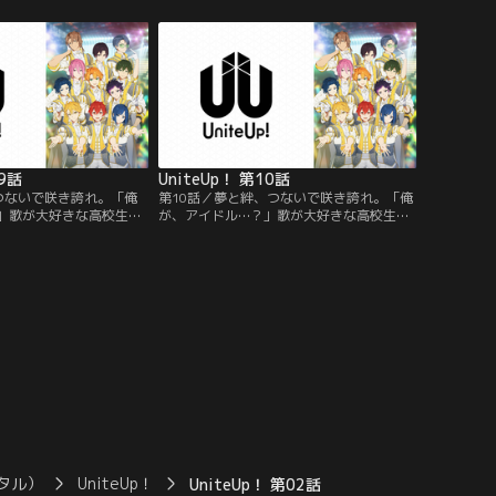
聴いた芸能事務
る日、その歌声を聴いた芸能事務
ロダクション”にスカウトされ
所“sMiLeaプロダクション”にスカウトされ
引退した伝説のアイド
る。そこは、突如引退した伝説のアイド
アイドル育成のために立ち上
ル“Anela”がアイドル育成のために立ち上
。
げた事務所だった。
09話
UniteUp！ 第10話
つないで咲き誇れ。「俺
第10話／夢と絆、つないで咲き誇れ。「俺
」歌が大好きな高校生・
が、アイドル…？」歌が大好きな高校生・
い手“KIKUNOYU”と
清瀬明良。彼の歌は歌い手“KIKUNOYU”と
トに公開されていた。あ
して動画配信サイトに公開されていた。あ
聴いた芸能事務
る日、その歌声を聴いた芸能事務
ロダクション”にスカウトされ
所“sMiLeaプロダクション”にスカウトされ
引退した伝説のアイド
る。そこは、突如引退した伝説のアイド
アイドル育成のために立ち上
ル“Anela”がアイドル育成のために立ち上
。
げた事務所だった。
タル）
UniteUp！
UniteUp！ 第02話