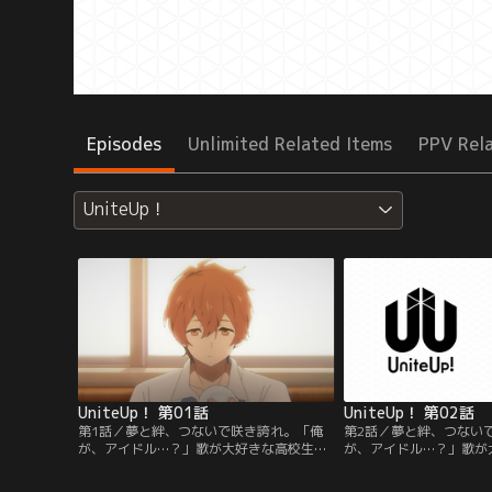
Episodes
Unlimited Related Items
PPV Rel
UniteUp！
UniteUp！ 第01話
UniteUp！ 第02話
第1話／夢と絆、つないで咲き誇れ。「俺
第2話／夢と絆、つない
が、アイドル…？」歌が大好きな高校生・
が、アイドル…？」歌が
清瀬明良。彼の歌は歌い手“KIKUNOYU”と
清瀬明良。彼の歌は歌い手“
して動画配信サイトに公開されていた。あ
して動画配信サイトに公