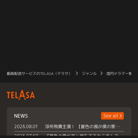
動画配信サービスのTELASA（テラサ）
ジャンル
国内ドラマ一覧（
NEWS
See all
2026.08.01
浮所飛貴主演！ 【夏色の風が僕の家にやってきた】 本日よりテラサで独占配信スタート！
2026.07.18
『夏色の雲が恋と嵐をまきおこす』スペシャルメイキング 【Part1】2026年７月18日（土）23時30分～配信スタート！話題のシーンの裏側を大公開！豪華キャスト大集合！ 『武宮家 真夏の家族会議』開催！