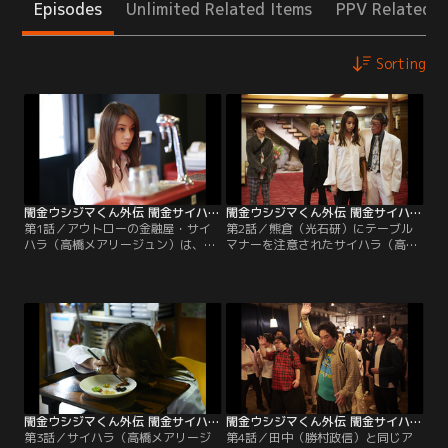
Episodes
Unlimited Related Items
PPV Related I
Sorting
闇金ウシジマくん外伝 闇金サイハラさん 第01話
闇金ウシジマくん外伝 闇金サイハラさん 第02話
第1話／アウトローの金融屋・サイ
第2話／熊倉（光石研）にテーブル
ハラ（高橋メアリージュン）は、右
マナーを注意されたサイハラ（高橋
腕の村井（マキタスポーツ）に加
メアリージュン）は柄崎（やべきょ
え、ケツモチのヤクザ・熊倉（光石
うすけ）や高田（崎本大海）と遭
研）の命令でハザマ（宮世琉弥）を
遇。東大卒の田中（勝村政信）はア
雇う。かつてサイハラに追い込まれ
イドルにハマり借金。愛沢（中尾明
死にかけた愛沢（中尾明慶）は妻・
慶）を追い込むサイハラに半グレの
明美（木南晴夏）と念願のラーメン
ボス・キサヤマ（野村周平）との対
屋を開く。
決が迫る。
闇金ウシジマくん外伝 闇金サイハラさん 第03話
闇金ウシジマくん外伝 闇金サイハラさん 第04話
第3話／サイハラ（高橋メアリージ
第4話／田中（勝村政信）と同じア