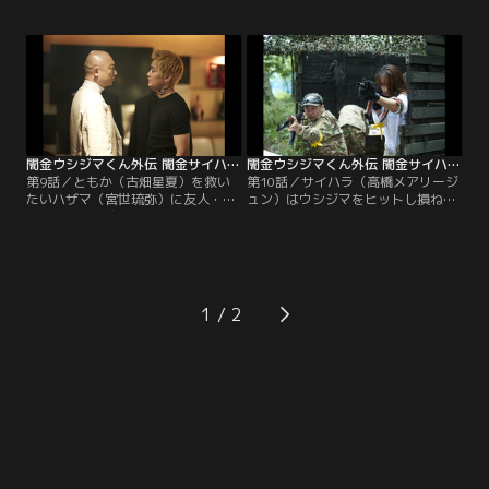
ウシジマから借りるように仕向けら
も恐れる怪物・肉蝮（東啓介）と会
れたメロりんは柄崎（やべきょうす
う。タクシー運転手の足立（酒井敏
け）や自分推しの田中（勝村政信）
也）や瑞樹（かすみりさ）も巻き込
にも接触。安藤（岡崎体育）はハケ
まれ…。村井（マキタスポーツ）は
ン契約を切られアイドルの応援を断
熊倉（光石研）の危険な秘密を知ら
念する。
される。
闇金ウシジマくん外伝 闇金サイハラさん 第09話
闇金ウシジマくん外伝 闇金サイハラさん 第10話
第9話／ともか（古畑星夏）を救い
第10話／サイハラ（高橋メアリージ
たいハザマ（宮世琉弥）に友人・久
ュン）はウシジマをヒットし損ね
礼野（京典和玖）はサイハラ（高橋
る。ホストとの結婚と引退を宣言し
メアリージュン）を潰せと言う。キ
たメロりん（矢崎希菜）に田中（勝
サヤマ（野村周平）は般田（山内圭
村政信）は執着し風俗嬢ともか（古
哉）と一触即発。だが2人は共にサ
畑星夏）は襲われる。村井（マキタ
イハラを憎んでいた。愛沢（中尾明
スポーツ）とハザマ（宮世琉弥）は
慶）はG10（藤本涼）にカネを要求
サイハラから「絶対開けるな」と箱
1
され…。
を預かる。