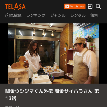
Watch now
見放題
ランキング
ジャンル
レンタル
無料
は
闇金ウシジマくん外伝 闇金サイハラさん 第
13話