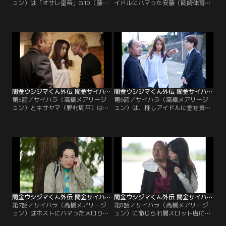
ュン）は「オサレ皇帝」G10（藤本
イドルにハマった安藤（岡崎体育）
涼）を脅し愛沢夫妻（中尾明慶・木
はサイハラ（高橋メアリージュン）
南晴夏）のラーメン屋の宣伝部長に
に金を借り、ヤケクソで風俗嬢とも
する。まずいラーメン屋でハザマ
か（古畑星夏）を指名。レオト（内
（宮世琉弥）は村井（マキタスポー
藤秀一郎）を探るべくハザマ（宮世
ツ）からサイハラとキサヤマ（野村
琉弥）はホストクラブに潜入、愛沢
周平）と熊倉（光石研）の過去の因
（中尾明慶）は豚塚（手塚みのる）
縁を聞く。
と会う。
闇金ウシジマくん外伝 闇金サイハラさん 第05話
闇金ウシジマくん外伝 闇金サイハラさん 第06話
第5話／サイハラ（高橋メアリージ
第6話／サイハラ（高橋メアリージ
ュン）とキサヤマ（野村周平）は再
ュン）は、推しアイドルに金を貢ぐ
会を果たす。愛沢（中尾明慶）のラ
安藤（岡崎体育）から取り立てるた
ーメン屋に豚塚（手塚みのる）が宣
め大食いチャレンジを強要。ハザマ
戦布告。安藤（岡崎体育）はハケン
（宮世琉弥）が出会った伝説の債務
の清掃業務中、大金を発見。そこに
者・宇津井（永野宗典）は恋してい
村井（マキタスポーツ）、ハザマ
た。ラーメン屋を繁盛させたい愛沢
（宮世琉弥）、般田（山内圭哉）も
（中尾明慶）は禁断のアイデアを実
集結する。
行する。
闇金ウシジマくん外伝 闇金サイハラさん 第07話
闇金ウシジマくん外伝 闇金サイハラさん 第08話
第7話／サイハラ（高橋メアリージ
第8話／サイハラ（高橋メアリージ
ュン）はホストにハマったメロりん
ュン）に命じられ闇スロット店に向
（矢崎希菜）に急な返済を求める。
かったハザマ（宮世琉弥）はヤクザ