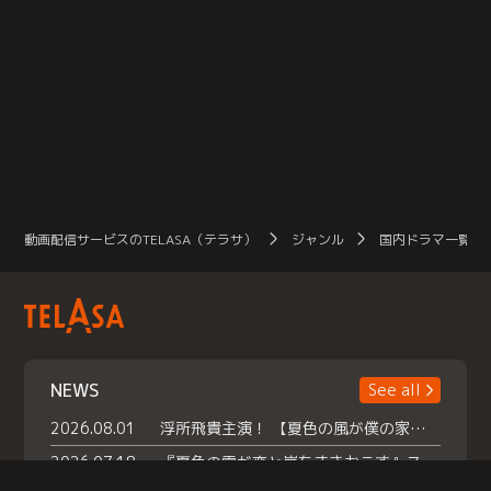
動画配信サービスのTELASA（テラサ）
ジャンル
国内ドラマ一覧（
NEWS
See all
2026.08.01
浮所飛貴主演！ 【夏色の風が僕の家にやってきた】 本日よりテラサで独占配信スタート！
2026.07.18
『夏色の雲が恋と嵐をまきおこす』スペシャルメイキング 【Part1】2026年７月18日（土）23時30分～配信スタート！話題のシーンの裏側を大公開！豪華キャスト大集合！ 『武宮家 真夏の家族会議』開催！