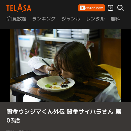
Watch now
見放題
ランキング
ジャンル
レンタル
無料
は
闇金ウシジマくん外伝 闇金サイハラさん 第
03話