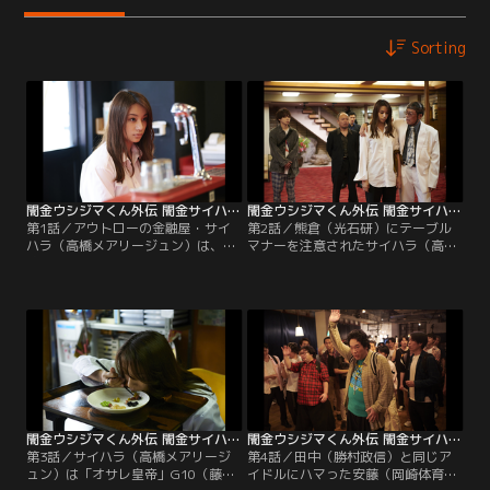
Sorting
闇金ウシジマくん外伝 闇金サイハラさん 第01話
闇金ウシジマくん外伝 闇金サイハラさん 第02話
第1話／アウトローの金融屋・サイ
第2話／熊倉（光石研）にテーブル
ハラ（高橋メアリージュン）は、右
マナーを注意されたサイハラ（高橋
腕の村井（マキタスポーツ）に加
メアリージュン）は柄崎（やべきょ
え、ケツモチのヤクザ・熊倉（光石
うすけ）や高田（崎本大海）と遭
研）の命令でハザマ（宮世琉弥）を
遇。東大卒の田中（勝村政信）はア
雇う。かつてサイハラに追い込まれ
イドルにハマり借金。愛沢（中尾明
死にかけた愛沢（中尾明慶）は妻・
慶）を追い込むサイハラに半グレの
明美（木南晴夏）と念願のラーメン
ボス・キサヤマ（野村周平）との対
屋を開く。
決が迫る。
闇金ウシジマくん外伝 闇金サイハラさん 第03話
闇金ウシジマくん外伝 闇金サイハラさん 第04話
第3話／サイハラ（高橋メアリージ
第4話／田中（勝村政信）と同じア
ュン）は「オサレ皇帝」G10（藤本
イドルにハマった安藤（岡崎体育）