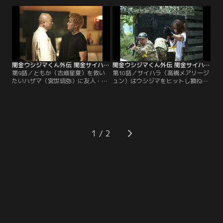
れたメロりんは柄崎（やべきょうす
う。タクシー運転手の足立（酒井敏
け）や自分推しの田中（勝村政信）
也）や瑞樹（かすみりさ）も巻き込
にも接触。安藤（岡崎体育）はハケ
まれ…。村井（マキタスポーツ）は
ン契約を切られアイドルの応援を断
熊倉（光石研）の危険な秘密を知ら
念する。
される。
闇金ウシジマくん外伝 闇金サイハラさん 第09話
闇金ウシジマくん外伝 闇金サイハラさん 第10話
第9話／ともか（古畑星夏）を救い
第10話／サイハラ（高橋メアリージ
たいハザマ（宮世琉弥）に友人・久
ュン）はウシジマをヒットし損ね
礼野（京典和玖）はサイハラ（高橋
る。ホストとの結婚と引退を宣言し
メアリージュン）を潰せと言う。キ
たメロりん（矢崎希菜）に田中（勝
サヤマ（野村周平）は般田（山内圭
村政信）は執着し風俗嬢ともか（古
哉）と一触即発。だが2人は共にサ
畑星夏）は襲われる。村井（マキタ
イハラを憎んでいた。愛沢（中尾明
スポーツ）とハザマ（宮世琉弥）は
慶）はG10（藤本涼）にカネを要求
サイハラから「絶対開けるな」と箱
1
され…。
を預かる。