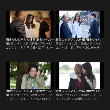
涼）を脅し愛沢夫妻（中尾明慶・木
はサイハラ（高橋メアリージュン）
南晴夏）のラーメン屋の宣伝部長に
に金を借り、ヤケクソで風俗嬢とも
する。まずいラーメン屋でハザマ
か（古畑星夏）を指名。レオト（内
（宮世琉弥）は村井（マキタスポー
藤秀一郎）を探るべくハザマ（宮世
ツ）からサイハラとキサヤマ（野村
琉弥）はホストクラブに潜入、愛沢
周平）と熊倉（光石研）の過去の因
（中尾明慶）は豚塚（手塚みのる）
縁を聞く。
と会う。
闇金ウシジマくん外伝 闇金サイハラさん 第05話
闇金ウシジマくん外伝 闇金サイハラさん 第06話
第5話／サイハラ（高橋メアリージ
第6話／サイハラ（高橋メアリージ
ュン）とキサヤマ（野村周平）は再
ュン）は、推しアイドルに金を貢ぐ
会を果たす。愛沢（中尾明慶）のラ
安藤（岡崎体育）から取り立てるた
ーメン屋に豚塚（手塚みのる）が宣
め大食いチャレンジを強要。ハザマ
戦布告。安藤（岡崎体育）はハケン
（宮世琉弥）が出会った伝説の債務
の清掃業務中、大金を発見。そこに
者・宇津井（永野宗典）は恋してい
村井（マキタスポーツ）、ハザマ
た。ラーメン屋を繁盛させたい愛沢
（宮世琉弥）、般田（山内圭哉）も
（中尾明慶）は禁断のアイデアを実
集結する。
行する。
闇金ウシジマくん外伝 闇金サイハラさん 第07話
闇金ウシジマくん外伝 闇金サイハラさん 第08話
第7話／サイハラ（高橋メアリージ
第8話／サイハラ（高橋メアリージ
ュン）はホストにハマったメロりん
ュン）に命じられ闇スロット店に向
（矢崎希菜）に急な返済を求める。
かったハザマ（宮世琉弥）はヤクザ
ウシジマから借りるように仕向けら
も恐れる怪物・肉蝮（東啓介）と会