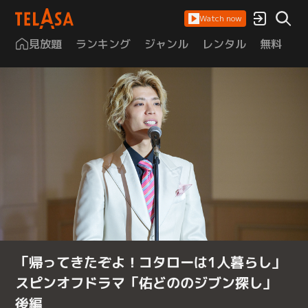
Watch now
見放題
ランキング
ジャンル
レンタル
無料
は
「帰ってきたぞよ！コタローは1人暮らし」
スピンオフドラマ「佑どののジブン探し」
後編