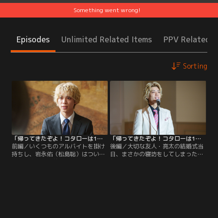
Something went wrong!
Episodes
Unlimited Related Items
PPV Related I
Sorting
「帰ってきたぞよ！コタローは1人暮らし」スピンオフドラマ「佑どののジブン探し」 前編
「帰ってきたぞよ！コタローは1人暮らし」スピンオフドラマ「佑どののジブン探し」 後編
前編／いくつものアルバイトを掛け
後編／大切な友人・亮太の結婚式当
持ちし、岩永佑（松島聡）はついに
日、まさかの寝坊をしてしまった岩
借金の完済を目前にしていた。そん
永佑（松島聡）だったが、なんとか
な佑に、さとうコタロー（川原瑛
式場に到着。しかし、気合いを入れ
都）は「借金がなくなったらどうす
て着てきた派手な白いスーツを、参
るのだ？」と尋ねる。将来について
列客に「非常識」と言われ、すっか
考え始めていたある日、佑とコタロ
り落ち込んでしまう。その上、スピ
ーのもとを児童養護施設時代の友
ーチの原稿をどこかに置き忘れてし
人・藤咲亮太（吉村界人）が訪ねて
まったことに気づき、大ピンチ
くる。
に…！