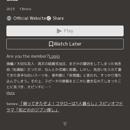
2023
13
mins
Official Website
Share
Play
Watch Later
Are you the member?
Login
後編／大切な友人・亮太の結婚式当日、まさかの寝坊をしてしまった岩永
佑（松島聡）だったが、なんとか式場に到着。しかし、気合いを入れて着
てきた派手な白いスーツを、参列客に「非常識」と言われ、すっかり落ち
込んでしまう。その上、スピーチの原稿をどこかに置き忘れてしまったこ
とに気づき、大ピンチに…！
More
「帰ってきたぞよ！コタローは1人暮らし」スピンオフド
Series:
ラマ「佑どののジブン探し」