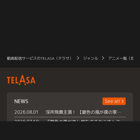
動画配信サービスのTELASA（テラサ）
ジャンル
アニメ一覧（見放
NEWS
See all
2026.08.01
浮所飛貴主演！ 【夏色の風が僕の家にやってきた】 本日よりテラサで独占配信スタート！
2026.07.18
『夏色の雲が恋と嵐をまきおこす』スペシャルメイキング 【Part1】2026年７月18日（土）23時30分～配信スタート！話題のシーンの裏側を大公開！豪華キャスト大集合！ 『武宮家 真夏の家族会議』開催！
2026.07.15
救命医・遥（今田）の《心揺さぶる過去》や、 麻酔科医・権野（船越英一郎）の《謎多きプライベート》など… 《知られざるエピソード》を独占配信！