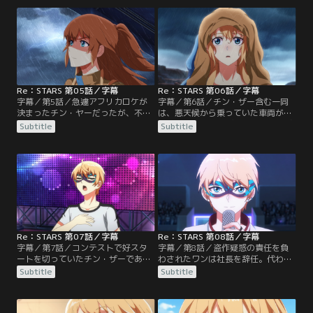
に誘う。しかしザーの過去には秘密
れない気持ちと向き合うことを決意
があって……。
する。それから数日経ったある日、
チン・ザーは風邪を引いた姉、チ
ン・ヤーの看病のため、姉の自宅に
いたところ、突然、芸能人突撃訪問
の番組が家を訪ねてくる。
Re：STARS 第05話／字幕
Re：STARS 第06話／字幕
字幕／第5話／急遽アフリカロケが
字幕／第6話／チン・ザー含む一同
決まったチン・ヤーだったが、不慮
は、悪天候から乗っていた車両が横
の事故により捻挫をしてしまい行く
転、嵐の吹きすさぶアフリカに投げ
Subtitle
Subtitle
ことができない。そこで、弟のチ
出されてしまう。車内に取り残され
ン・ザーが、姉の代わりにアフリカ
たニンの救出、フェニモの負傷など
ロケへ行くことに。一方弟のふりを
の困難を乗り越え、無事にアフリカ
していたチン・ヤーは、ジー・ミー
から帰国する。弟が心配なあまりチ
に連れられて、スタジオでコンテス
ン・ヤーは、男装をしてザーを迎え
ト用の歌の収録を行うも、ジー・ミ
に行ったところ、記者により恋人と
ーに不自然な声質を感づかれてしま
勘違いされ……！？
う。
Re：STARS 第07話／字幕
Re：STARS 第08話／字幕
字幕／第7話／コンテストで好スタ
字幕／第8話／盗作疑惑の責任を負
ートを切っていたチン・ザーであっ
わされたワンは社長を辞任。代わり
たが、やらせ票を手に入れたゴウに
に新社長となったジンから理不尽な
Subtitle
Subtitle
順位を抜かれてしまう。名誉挽回の
待遇を受けたチン・ヤーも、事務所
ため、ザーは仮面をつけて生配信を
解雇に追い込まれ、ワン元社長が設
するが……。
立した製作会社の映画に出演するこ