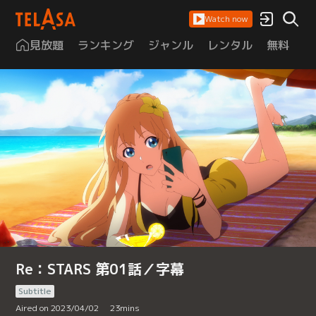
Watch now
見放題
ランキング
ジャンル
レンタル
無料
は
Re：STARS 第01話／字幕
Subtitle
Aired on 2023/04/02
23
mins