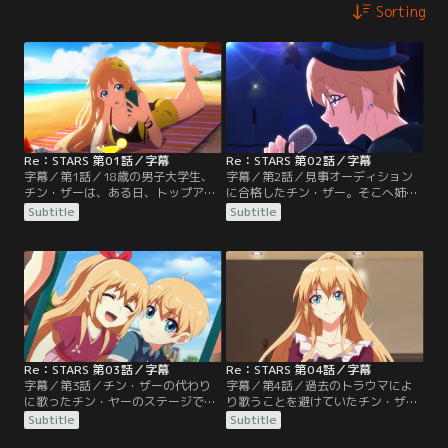
Sorting
Re：STARS 第01話／字幕
Re：STARS 第02話／字幕
字幕／第1話／18歳の男子大学生、
字幕／第2話／見事オーディション
チン・ザーは、ある日、トップアイ
に合格したチン・ザー。そこへ姉、
ドルの双子の姉、チン・ヤーに代わ
チン・ヤーが帰国し、元の生活へ戻
Subtitle
Subtitle
りステージに立つことに！しかし、
ると思いきや、ヤーはフェニモから
ザーはトラブルを起こしてしま
「オーディションの時と違う」と指
い……！？
摘される。
Re：STARS 第03話／字幕
Re：STARS 第04話／字幕
字幕／第3話／チン・ザーの代わり
字幕／第4話／過去のトラウマによ
に歌ったチン・ヤーのステージで、
り歌うことを避けていたチン・ザー
ザーは時の人に。ステージを見たジ
だが、ジー・ミーとの出会いをきっ
Subtitle
Subtitle
ー・ミーは、ザーを歌手コンテスト
かけに、自分の中にある歌を諦めら