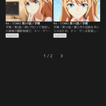
とに。一方、チン・ザーは過去のト
ラウマから、歌手コンテスト予選の
リアルイベントに参加できずにい
た。
Re：STARS 第09話／字幕
Re：STARS 第10話／字幕
字幕／第9話／姉に代わって参加し
字幕／第10話／裏工作の証拠を手に
た映画の撮影現場で、チン・ザーは
入れるため、チン・ザーは変装して
盗作事件の真相を知る。それを知っ
ウェイの付き人になることに。さら
Subtitle
Subtitle
たチン・ヤーは、ウェイとジンを見
に、ザーはコンテスト参加者達によ
返すためにある行動に出る。一方、
るトレーニング合宿番組に参加する
チン・ザーは、決勝進出をかけたコ
が……。
ンテストに仮面をつけて出場してい
た。ジー・ミーが見守る中歌唱を行
1
うが、審査員であるウェイに仮面を
外すように言われ声が出せなくなっ
てしまう。