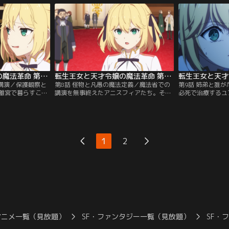
に、一緒に暮らす
で、なんだか元気がない様子。そんなユフ
アの真意を語りか
？そして、二人の
ィリアのために、アニスフィアは専用の魔
身の目指すべき姿
うとしていた…。
道具を作ろうと言い出して…。
始めていた。しか
からの思わぬ急報
転生王女と天才令嬢の魔法革命 第07話
転生王女と天才令嬢の魔法革命 第08話
学講演／保護観察と
第8話 怪物と凡愚の魔法定義／魔法省での
第9話 姉弟と誰
離宮で暮らすこと
講演を無事終えたアニスフィアたち。その
必死で治療するユ
フィアとティルテ
慰労を兼ねた立食パーティーの最中、離宮
アニスフィアとア
て調べ始める。二
の危機を知らせる警報装置が鳴り響く。離
を増していた。自
りを目の当たりに
宮へ急行したアニスフィアとユフィリアだ
えたアルガルド相
もやもやしたもの
ったが、そこには悲惨な光景が広がってい
アだったが、弟の
、アニスフィアと
た。心臓を貫かれ、血みどろのレイニ。倒
奪う覚悟を決め、
1
2
ら講演の依頼が舞
れ伏すイリア。そして返り血を浴びるアル
と王子。愛憎渦巻
…。
ガルドの姿が……。
こうとしていた…
アニメ一覧（見放題）
SF・ファンタジー一覧（見放題）
SF・