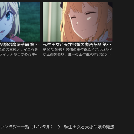
けられ、ユフィリアは自
いたアニスたちだったが、そこへドラゴン
をおぼろげながら見つけ
が現れる。絶望的戦力差にもかかわらず、
し、そこへ冒険者ギルド
立ち向かうアニスだったが……。
が飛び込んできて……。
転生王女と天才令嬢の魔法革命 第09話
転生王女と天才令嬢の魔法革命 第10話
がための王冠／レイニらを
第10話 諦観と激情の王位継承／アルガルド
フィリアが見つめる中、
が王都を去り、唯一の王位継承者となった
ルガルドの戦いは苛烈さ
アニスフィアは次期女王として立つべく活
らをヴァンパイアへと変
動を開始する。そんなアニスフィアの臣下
手に苦戦するアニスフィ
として、助手として支えていこうと決意を
凶行を止めるべく、命を
新たにするユフィリア。しかし、すっかり
必殺の一撃を放つ。王女
片付けられてしまった魔学の研究室や無理
く姉弟の戦いに決着がつ
して微笑む姿を見て、ユフィリアの胸中に
…。
は迷いが産まれていた……。
ファンタジー一覧（レンタル）
転生王女と天才令嬢の魔法革命