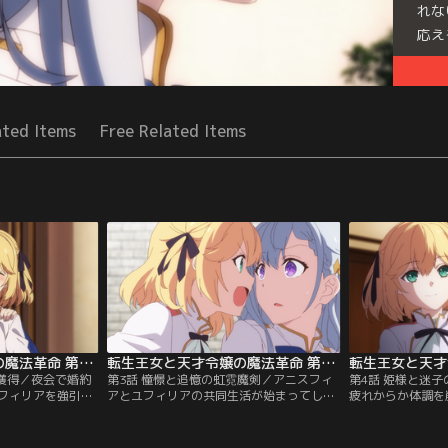
れな
応え
Seri
ated Items
Free Related Items
転生王女と天才令嬢の魔法革命 第02話
転生王女と天才令嬢の魔法革命 第03話
手獲得／夜会で婚約
第3話 憧憬と追憶の虹霓魔剣／アニスフィ
第4話 姫様と迷
フィリアを強引に
アとユフィリアの共同生活が始まってしば
疲れからか体調を
。王宮に連れてい
らく。だが、ユフィリアは新しい環境、新
だったが、アニス
で、消沈するユフ
しい仕事、そして、新しい立場に未だ慣れ
かな言葉に心が軽
に、自身の助手と
ず、アニスフィアに振り回されっぱなし
る日、イリアから