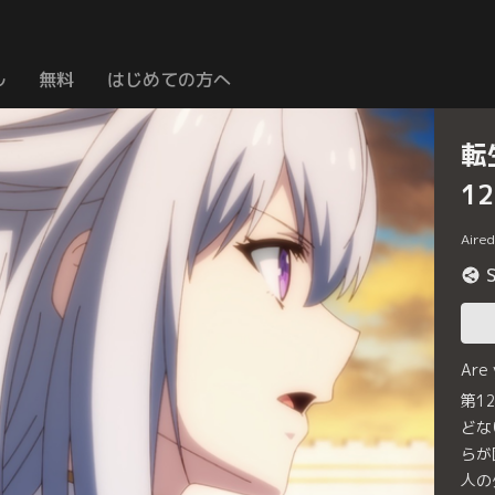
ル
無料
はじめての方へ
転
1
Aire
Are
第1
どな
らが
人の