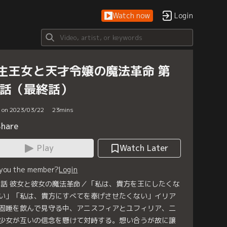
Watch now
Login
生王女と天才令嬢の魔法革命 第
2話（最終話）
d on 2023/03/22
23
mins
Share
Play
Watch Later
 you the member?
Login
2話 彼女と彼女の魔法革命／「私は、貴方を王にしたくな
い」「私は、貴方にすべてを奉げさせたくない」イリア
固唾を飲んで見守る中、アニスフィアとユフィリア、二
少女が互いの信念を懸けて対峙する。想い合うが故に譲