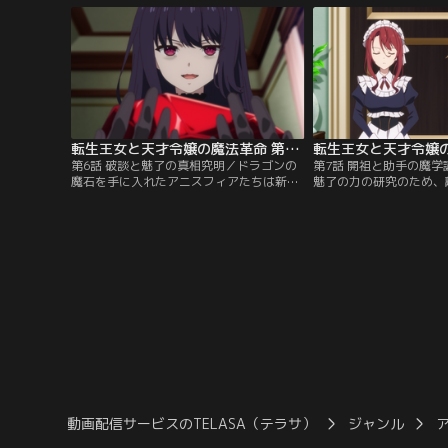
んでしまう。そこでは、天才公爵令嬢のユ
することを宣言。ついで
フィリアが王子アルガルドから婚約破棄を
ことまで決めてしまい！
つきつけられていて！？
奇妙な同棲生活が始まろ
転生王女と天才令嬢の魔法革命 第06話
第6話 破談と魅了の真相究明／ドラゴンの
第7話 開祖と助手の魔
魔石を手に入れたアニスフィアたちは新た
魅了の力の研究のため、
な技術開発のために、共同研究者であり、
になったレイニ。アニス
悪友でもあるティルティの元へ向かう。ま
ィはレイニの能力につい
たしても破天荒で常識はずれな研究にうっ
人の気の置けないやりと
きうきわっくわくのアニスフィアだった
したユフィリアは心中に
が、一方その頃、王宮ではユフィリアの婚
を抱えていた。そんな折
約破棄について調べが進められてい
対立関係にある魔法省か
て……。
い込み、ユフィリアは…
動画配信サービスのTELASA（テラサ）
ジャンル