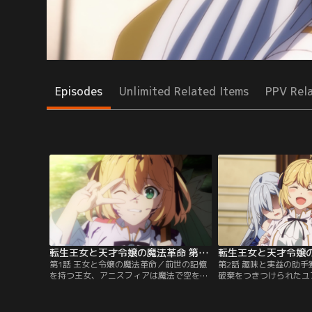
Episodes
Unlimited Related Items
PPV Rel
転生王女と天才令嬢の魔法革命 第01話
第1話 王女と令嬢の魔法革命／前世の記憶
第2話 趣味と実益の助
を持つ王女、アニスフィアは魔法で空を飛
破棄をつきつけられたユ
ぶという夢のため、日夜怪しげな研究に勤
連れ出したアニスフィア
しんでいた。ある夜、アニスはお手製魔女
くと、それぞれの父の前
帚の試験飛行で、貴族学院の夜会に飛び込
ィリアの名誉回復のため