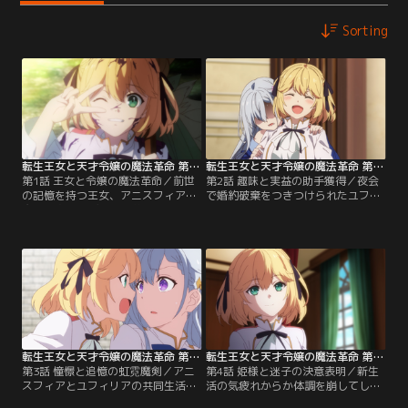
Sorting
転生王女と天才令嬢の魔法革命 第01話
転生王女と天才令嬢の魔法革命 第02話
第1話 王女と令嬢の魔法革命／前世
第2話 趣味と実益の助手獲得／夜会
の記憶を持つ王女、アニスフィアは
で婚約破棄をつきつけられたユフィ
魔法で空を飛ぶという夢のため、日
リアを強引に連れ出したアニスフィ
夜怪しげな研究に勤しんでいた。あ
ア。王宮に連れていくと、それぞれ
る夜、アニスはお手製魔女帚の試験
の父の前で、消沈するユフィリアの
飛行で、貴族学院の夜会に飛び込ん
名誉回復のために、自身の助手とす
でしまう。そこでは、天才公爵令嬢
ることを宣言。ついでに、一緒に暮
のユフィリアが王子アルガルドから
らすことまで決めてしまい！？そし
婚約破棄をつきつけられていて！？
て、二人の奇妙な同棲生活が始まろ
うとしていた…。
転生王女と天才令嬢の魔法革命 第03話
転生王女と天才令嬢の魔法革命 第04話
第3話 憧憬と追憶の虹霓魔剣／アニ
第4話 姫様と迷子の決意表明／新生
スフィアとユフィリアの共同生活が
活の気疲れからか体調を崩してしま
始まってしばらく。だが、ユフィリ
うユフィリアだったが、アニスフィ