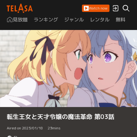
Watch now
見放題
ランキング
ジャンル
レンタル
無料
は
転生王女と天才令嬢の魔法革命 第03話
Aired on 2023/01/18
23
mins