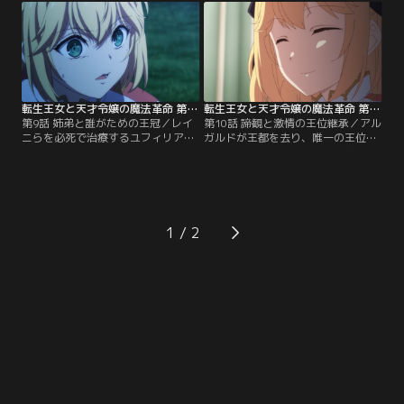
置けないやりとりを目の当たりにし
したアニスフィアとユフィリアだっ
たユフィリアは心中にもやもやした
たが、そこには悲惨な光景が広がっ
ものを抱えていた。そんな折、アニ
ていた。心臓を貫かれ、血みどろの
スフィアと対立関係にある魔法省か
レイニ。倒れ伏すイリア。そして返
ら講演の依頼が舞い込み、ユフィリ
り血を浴びるアルガルドの姿
アは……。
が……。
転生王女と天才令嬢の魔法革命 第09話
転生王女と天才令嬢の魔法革命 第10話
第9話 姉弟と誰がための王冠／レイ
第10話 諦観と激情の王位継承／アル
ニらを必死で治療するユフィリアが
ガルドが王都を去り、唯一の王位継
見つめる中、アニスフィアとアルガ
承者となったアニスフィアは次期女
ルドの戦いは苛烈さを増していた。
王として立つべく活動を開始する。
自らをヴァンパイアへと変えたアル
そんなアニスフィアの臣下として、
ガルド相手に苦戦するアニスフィア
助手として支えていこうと決意を新
だったが、弟の凶行を止めるべく、
たにするユフィリア。しかし、すっ
命を奪う覚悟を決め、必殺の一撃を
かり片付けられてしまった魔学の研
1
放つ。王女と王子。愛憎渦巻く姉弟
究室や無理して微笑む姿を見て、ユ
の戦いに決着がつこうとしてい
フィリアの胸中には迷いが産まれて
た……。
いた……。