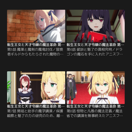
アは新しい環境、新しい仕事、そし
アの優しい看病と温かな言葉に心が
て、新しい立場に未だ慣れず、アニ
軽くなっていく。そんなある日、イ
スフィアに振り回されっぱなしで、
リアから自身の過去とアニスフィア
なんだか元気がない様子。そんなユ
の真意を語りかけられ、ユフィリア
フィリアのために、アニスフィアは
は自身の目指すべき姿をおぼろげな
専用の魔道具を作ろうと言い出し
がら見つけ始めていた。しかし、そ
て…。
こへ冒険者ギルドからの思わぬ急報
が飛び込んできて……。
転生王女と天才令嬢の魔法革命 第05話
転生王女と天才令嬢の魔法革命 第06話
第5話 魔薬と魔剣の魔竜討伐／冒険
第6話 破談と魅了の真相究明／ドラ
者ギルドからもたらされた魔物のス
ゴンの魔石を手に入れたアニスフィ
タンピード、そしてドラゴン出現の
アたちは新たな技術開発のために、
急報。王都の危機を前に、アニスフ
共同研究者であり、悪友でもあるテ
ィアとユフィリアは戦場へと飛び立
ィルティの元へ向かう。またしても
った。順調に魔物の掃討を続けてい
破天荒で常識はずれな研究にうっき
たアニスたちだったが、そこへドラ
うきわっくわくのアニスフィアだっ
ゴンが現れる。絶望的戦力差にもか
たが、一方その頃、王宮ではユフィ
かわらず、立ち向かうアニスだった
リアの婚約破棄について調べが進め
が……。
られていて……。
転生王女と天才令嬢の魔法革命 第07話
転生王女と天才令嬢の魔法革命 第08話
第7話 開祖と助手の魔学講演／保護
第8話 怪物と凡愚の魔法定義／魔法
観察と魅了の力の研究のため、離宮
省での講演を無事終えたアニスフィ
で暮らすことになったレイニ。アニ
アたち。その慰労を兼ねた立食パー
スフィアとティルティはレイニの能
ティーの最中、離宮の危機を知らせ
力について調べ始める。二人の気の
る警報装置が鳴り響く。離宮へ急行