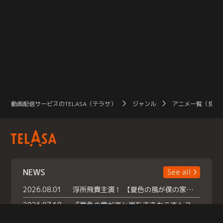
動画配信サービスのTELASA（テラサ）
ジャンル
アニメ一覧（見放
NEWS
See all
2026.08.01
浮所飛貴主演！ 【夏色の風が僕の家にやってきた】 本日よりテラサで独占配信スタート！
2026.07.18
『夏色の雲が恋と嵐をまきおこす』スペシャルメイキング 【Part1】2026年７月18日（土）23時30分～配信スタート！話題のシーンの裏側を大公開！豪華キャスト大集合！ 『武宮家 真夏の家族会議』開催！
2026.07.15
救命医・遥（今田）の《心揺さぶる過去》や、 麻酔科医・権野（船越英一郎）の《謎多きプライベート》など… 《知られざるエピソード》を独占配信！